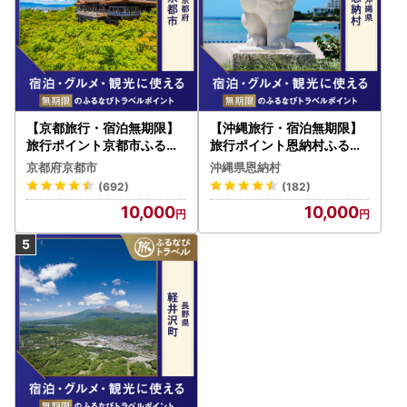
【京都旅行・宿泊無期限】
【沖縄旅行・宿泊無期限】
旅行ポイント京都市ふるな
旅行ポイント恩納村ふるな
びトラベルポイント
びトラベルポイント
京都府京都市
沖縄県恩納村
(692)
(182)
10,000
10,000