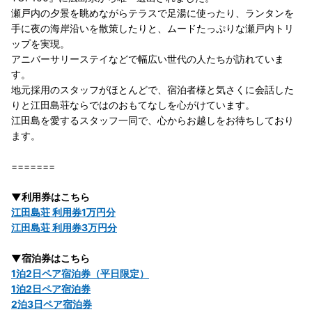
瀬戸内の夕景を眺めながらテラスで足湯に使ったり、ランタンを
手に夜の海岸沿いを散策したりと、ムードたっぷりな瀬戸内トリ
ップを実現。
アニバーサリーステイなどで幅広い世代の人たちが訪れていま
す。
地元採用のスタッフがほとんどで、宿泊者様と気さくに会話した
りと江田島荘ならではのおもてなしを心がけています。
江田島を愛するスタッフ一同で、心からお越しをお待ちしており
ます。
=======
▼利用券はこちら
江田島荘 利用券1万円分
江田島荘 利用券3万円分
▼宿泊券はこちら
1泊2日ペア宿泊券（平日限定）
1泊2日ペア宿泊券
2泊3日ペア宿泊券