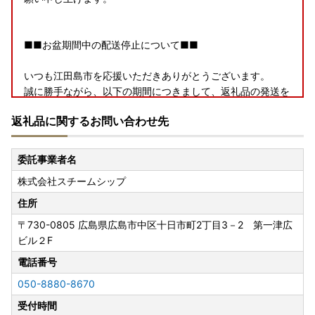
■■お盆期間中の配送停止について■■
いつも江田島市を応援いただきありがとうございます。
誠に勝手ながら、以下の期間につきまして、返礼品の発送を
停止させていただきます。
返礼品に関するお問い合わせ先
【発送停止期間】8月6日〜8月16日
※日時指定・定期便・お中元を除く
委託事業者名
株式会社スチームシップ
発送停止に伴い、ポータルサイトに掲載の期日よりも、お届
けまでに時間を要する場合がございます。
住所
ご迷惑をおかけいたしますが、何卒ご理解のほどお願い申し
〒730-0805
広島県広島市中区十日市町2丁目3－2 第一津広
上げます。
ビル２F
【書類について】
電話番号
寄附が確認されてから2週間を目安にお届けします。
050-8880-8670
なお、ワンストップ特例申請書は、ご要望の寄附者様のみ同
受付時間
封いたします。