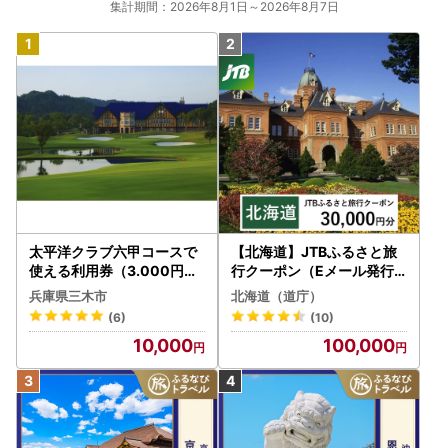
集計期間：2026年8月1日～2026年8月7日
最低限の範囲において返礼品取扱い事業者に通知します。
------------------------------------------------
■お問合わせ先■
江田島市ふるさと納税お問い合わせ窓口
TEL：050-8880-8670
FAX：050-6875-5835
受付時間:9:00～17:00
(土曜日・日曜日・祝日及び年末年始を除く)
メール：etajima@steamship.co.jp
太平洋クラブ六甲コースで
【北海道】JTBふるさと旅
使える利用券（3.000円分
行クーポン（Eメール発行
）
）30,000円分 旅行 トラベ
兵庫県三木市
北海道（道庁）
ル 宿泊 人気 おすすめ JTB
(6)
(10)
W030T
10,000
100,000