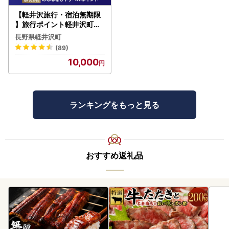
【軽井沢旅行・宿泊無期限
】旅行ポイント軽井沢町ふ
るなびトラベルポイント
長野県軽井沢町
(89)
10,000
ランキングをもっと見る
おすすめ返礼品