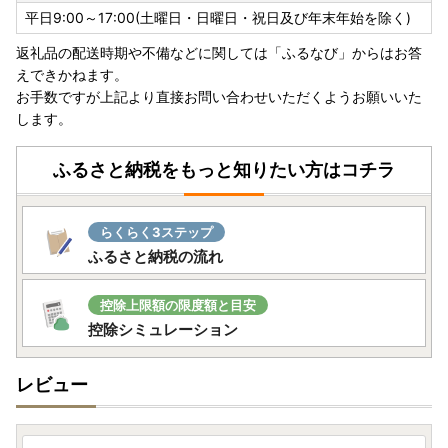
返礼品の到着とは前後するかと思いますが、準備が整い次第
平日9:00～17:00(土曜日・日曜日・祝日及び年末年始を除く)
発送致します。
返礼品の配送時期や不備などに関しては「ふるなび」からはお答
えできかねます。
【オンラインでのワンストップ特例申請について】
お手数ですが上記より直接お問い合わせいただくようお願いいた
マイナンバーカードをお持ちの方を対象に、江田島市ではオ
します。
ンラインでのワンストップ特例申請のお手続きが可能でござ
います。
詳細については以下のリンクをご確認ください。
ふるさと納税をもっと知りたい方はコチラ
オンライン申請のご案内
らくらく3ステップ
------------------------------------------------
ふるさと納税の流れ
【詐欺サイトにご注意ください】
ふるさと納税の画像や返礼品名を不正にコピーした悪質なサ
控除上限額の限度額と目安
イトが確認されています。
控除シミュレーション
怪しいと感じた場合は、お申込みされる前に江田島市までご
確認いただく等、悪質な詐欺には十分ご注意ください。
レビュー
江田島市でのふるさと納税寄附申し込みサイトにつきまして
は、公式HPにてご確認ください。