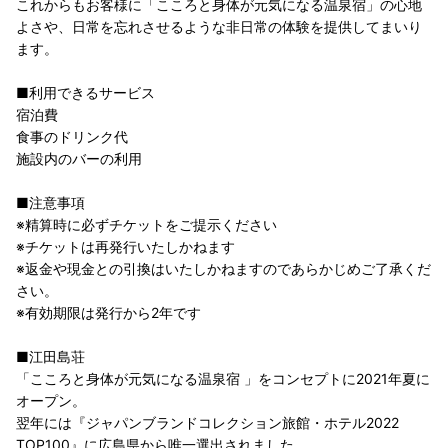
これからもお客様に「こころと身体が元気になる温泉宿」の心地
よさや、日常を忘れさせるような非日常の体験を提供してまいり
ます。
■利用できるサービス
宿泊費
食事のドリンク代
施設内のバーの利用
■注意事項
※精算時に必ずチケットをご提示ください
※チケットは再発行いたしかねます
※返金や現金との引換はいたしかねますのであらかじめご了承くだ
さい。
※有効期限は発行から2年です
■江田島荘
「こころと身体が元気になる温泉宿 」をコンセプトに2021年夏に
オープン。
翌年には『ジャパンブランドコレクション旅館・ホテル2022
TOP100』に広島県から唯一選出されました。