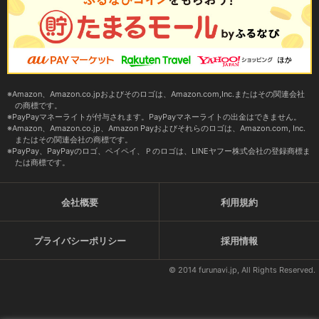
Amazon、Amazon.co.jpおよびそのロゴは、Amazon.com,Inc.またはその関連会社
の商標です。
PayPayマネーライトが付与されます。PayPayマネーライトの出金はできません。
Amazon、Amazon.co.jp、Amazon Payおよびそれらのロゴは、Amazon.com, Inc.
またはその関連会社の商標です。
PayPay、PayPayのロゴ、ペイペイ、Ｐのロゴは、LINEヤフー株式会社の登録商標ま
たは商標です。
会社概要
利用規約
プライバシーポリシー
採用情報
© 2014 furunavi.jp, All Rights Reserved.