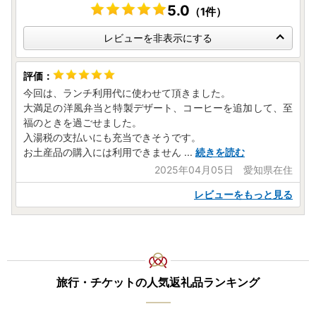
【ヤマト運輸・転送サービスの有料化について】
5.0
（1件）
令和5年6月1日発送分以降、ヤマト運輸より転送サービスの
有料化が発表されております。転送の際は、ご注意くださ
レビューを非表示にする
い。
お届け先が変更となる場合は、事前に問い合わせ窓口へご連
絡をお願いいたします。
今回は、ランチ利用代に使わせて頂きました。
大満足の洋風弁当と特製デザート、コーヒーを追加して、至
【ふるさと納税の対象となる地方団体の指定について】
福のときを過ごせました。
江田島市は令和7年9月26日付総務大臣通知「ふるさと納税
入湯税の支払いにも充当できそうです。
の対象となる地方団体の指定について（通知）」にて、地方
お土産品の購入には利用できません
...
続きを読む
税法（昭和25年法律第226号）第37条の2第2項及び第314条
2025年04月05日 愛知県在住
の7第2項の規定に基づき、ふるさと納税の対象となる地方団
体として指定されました。
レビューをもっと見る
指定対象期間は、令和7年10月1日から令和8年9月30日まで
です。
【個人情報の取り扱いについて】
お寄せいただいた個人情報は、寄附金の受付、入金及び返礼
旅行・チケットの人気返礼品ランキング
品発送に係る確認・連絡、各種お問い合わせ、寄附の使い道
のお知らせの広報等に利用するものであり、それ以外の目的
で使用するものではありません。返礼品発送に関して、必要