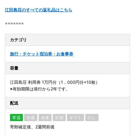
江田島荘のすべての返礼品はこちら
=======
カテゴリ
旅行・チケット
宿泊券・お食事券
容量
江田島荘 利用券 1万円分（1，000円分×10枚）
※有効期限は発行から2年です。
配送
常温
冷蔵
冷凍
定期
ギフト
のし
寄附確定後、2週間前後