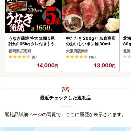
うなぎ蒲焼 特大 無頭 5尾
牛たたき 200gと 名倉商店
北海
計約1.65kg タレ付き | う
のおいしいポン酢 30ml
80
なぎ蒲焼
クラ
福岡県須恵町
大阪府阪南市
北海
くら
(8)
(18)
道産
14,000
13,000
23
最近チェックした返礼品
返礼品詳細ページの閲覧で、ここに履歴が表示されます。