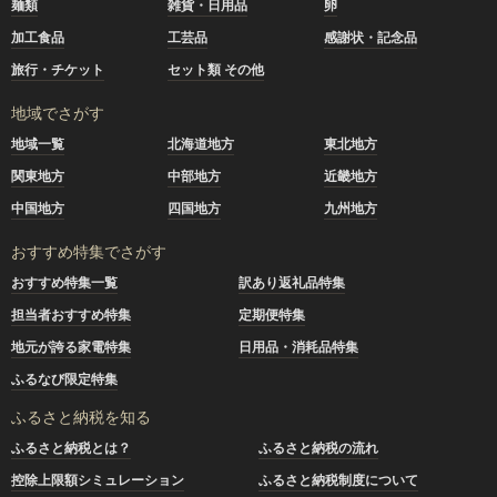
麺類
雑貨・日用品
卵
加工食品
工芸品
感謝状・記念品
旅行・チケット
セット類 その他
地域でさがす
地域一覧
北海道地方
東北地方
関東地方
中部地方
近畿地方
中国地方
四国地方
九州地方
おすすめ特集でさがす
おすすめ特集一覧
訳あり返礼品特集
担当者おすすめ特集
定期便特集
地元が誇る家電特集
日用品・消耗品特集
ふるなび限定特集
ふるさと納税を知る
ふるさと納税とは？
ふるさと納税の流れ
控除上限額シミュレーション
ふるさと納税制度について