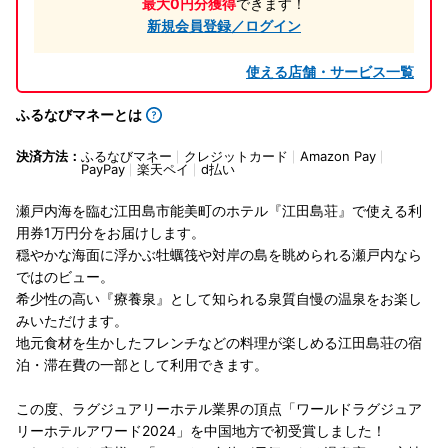
最大0円分獲得
できます！
新規会員登録／ログイン
使える店舗・サービス一覧
ふるなびマネーとは
決済方法：
ふるなびマネー
クレジットカード
Amazon Pay
PayPay
楽天ペイ
d払い
瀬戸内海を臨む江田島市能美町のホテル『江田島荘』で使える利
用券1万円分をお届けします。
穏やかな海面に浮かぶ牡蠣筏や対岸の島を眺められる瀬戸内なら
ではのビュー。
希少性の高い『療養泉』として知られる泉質自慢の温泉をお楽し
みいただけます。
地元食材を生かしたフレンチなどの料理が楽しめる江田島荘の宿
泊・滞在費の一部として利用できます。
この度、ラグジュアリーホテル業界の頂点「ワールドラグジュア
リーホテルアワード2024」を中国地方で初受賞しました！