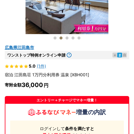
広島県江田島市
ワンストップ特例オンライン申請
e
ま
自
5.0
(1件)
宿泊 江田島荘 1万円分利用券 温泉 [XBH001]
36,000
寄附金額
エントリー＋チャージでマネー増量！
増量の内訳
ログインして
条件を満たすと