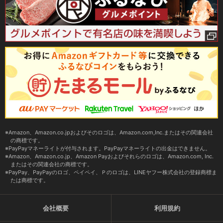
Amazon、Amazon.co.jpおよびそのロゴは、Amazon.com,Inc.またはその関連会社
の商標です。
PayPayマネーライトが付与されます。PayPayマネーライトの出金はできません。
Amazon、Amazon.co.jp、Amazon Payおよびそれらのロゴは、Amazon.com, Inc.
またはその関連会社の商標です。
PayPay、PayPayのロゴ、ペイペイ、Ｐのロゴは、LINEヤフー株式会社の登録商標ま
たは商標です。
会社概要
利用規約