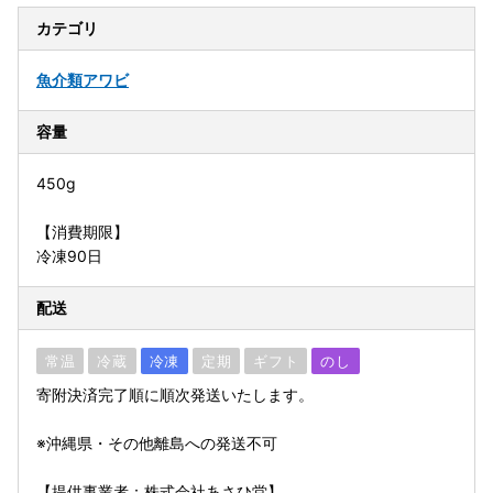
カテゴリ
魚介類
アワビ
容量
450g
【消費期限】
冷凍90日
配送
常温
冷蔵
冷凍
定期
ギフト
のし
寄附決済完了順に順次発送いたします。
※沖縄県・その他離島への発送不可
【提供事業者：株式会社あさひ堂】