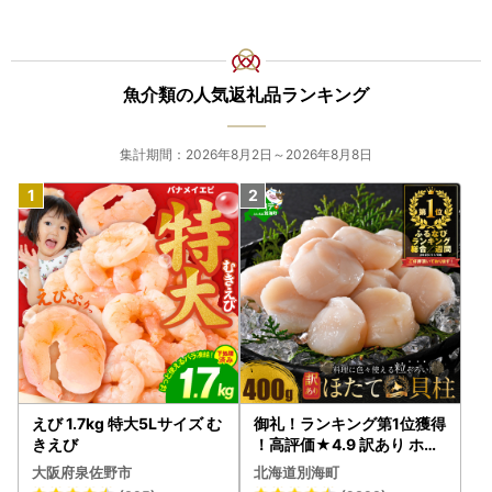
魚介類の人気返礼品ランキング
集計期間：2026年8月2日～2026年8月8日
えび 1.7kg 特大5Lサイズ む
御礼！ランキング第1位獲得
きえび
！高評価★4.9 訳あり ホタ
テ 400g（ほたて 帆立 貝柱
大阪府泉佐野市
北海道別海町
冷凍 ）