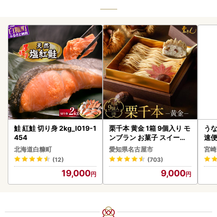
鮭 紅鮭 切り身 2kg_I019-1
栗千本 黄金 1箱 9個入り モ
うな
454
ンブラン お菓子 スイーツ
速便
デザート モンブラン 人気
g以
北海道白糠町
愛知県名古屋市
宮崎
(12)
(703)
19,000
9,000