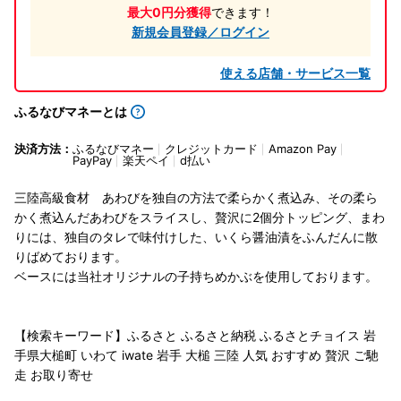
最大0円分獲得
できます！
新規会員登録／ログイン
使える店舗・サービス一覧
ふるなびマネーとは
決済方法：
ふるなびマネー
クレジットカード
Amazon Pay
PayPay
楽天ペイ
d払い
三陸高級食材 あわびを独自の方法で柔らかく煮込み、その柔ら
かく煮込んだあわびをスライスし、贅沢に2個分トッピング、まわ
りには、独自のタレで味付けした、いくら醤油漬をふんだんに散
りばめております。
ベースには当社オリジナルの子持ちめかぶを使用しております。
【検索キーワード】ふるさと ふるさと納税 ふるさとチョイス 岩
手県大槌町 いわて iwate 岩手 大槌 三陸 人気 おすすめ 贅沢 ご馳
走 お取り寄せ