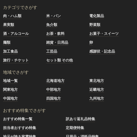
カテゴリでさがす
肉・ハム類
米・パン
電化製品
果実類
魚介類
野菜類
酒・アルコール
お茶・飲料
お菓子・スイーツ
麺類
雑貨・日用品
卵
加工食品
工芸品
感謝状・記念品
旅行・チケット
セット類 その他
地域でさがす
地域一覧
北海道地方
東北地方
関東地方
中部地方
近畿地方
中国地方
四国地方
九州地方
おすすめ特集でさがす
おすすめ特集一覧
訳あり返礼品特集
担当者おすすめ特集
定期便特集
地元が誇る家電特集
日用品・消耗品特集