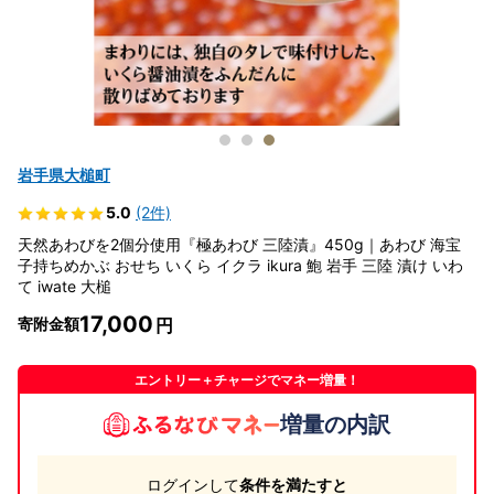
岩手県大槌町
5.0
(2件)
天然あわびを2個分使用『極あわび 三陸漬』450g｜あわび 海宝
子持ちめかぶ おせち いくら イクラ ikura 鮑 岩手 三陸 漬け いわ
て iwate 大槌
17,000
寄附金額
エントリー＋チャージでマネー増量！
増量の内訳
ログインして
条件を満たすと