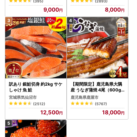
(395)
(2893)
9,000
8,000
訳あり 銀鮭切身 約2kg サケ
【期間限定】鹿児島県大隅
しゃけ 魚 鮭
産 うなぎ蒲焼 4尾（600g
） KN007-004-04-cp18
宮城県気仙沼市
鹿児島県鹿屋市
うなぎ 鰻 魚 惣菜 総菜
(2512)
(5767)
12,500
18,000