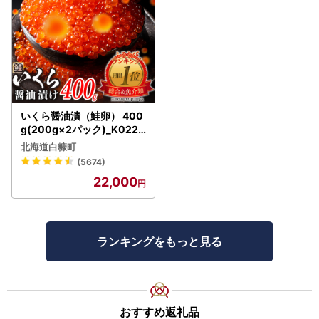
いくら醤油漬（鮭卵） 400
g(200g×2パック)_K022-
1676
北海道白糠町
(5674)
22,000
ランキングをもっと見る
おすすめ返礼品