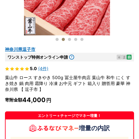
神奈川県逗子市
ワンストップ特例オンライン申請
e
ま
自
5.0
(4件)
葉山牛 ロース すきやき 500g 冨士屋牛肉店 葉山牛 和牛 にく す
き焼き 鍋 肉用 霜降り 冷凍 お中元 ギフト 箱入り 贈答用 豪華 神
奈川県 【 逗子市 】
44,000
寄附金額
エントリー＋チャージでマネー増量！
増量の内訳