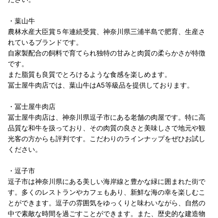
・葉山牛
農林水産大臣賞５年連続受賞、神奈川県三浦半島で肥育、生産さ
れているブランドです。
自家製配合の飼料で育てられ独特の甘みと肉質の柔らかさが特徴
です。
また脂質も良質でとろけるような食感を楽しめます。
冨士屋牛肉店では、葉山牛はA5等級品を提供しております。
・冨士屋牛肉店
冨士屋牛肉店は、神奈川県逗子市にある老舗の肉屋です。特に高
品質な和牛を扱っており、その肉質の良さと美味しさで地元や観
光客の方からも評判です。こだわりのラインナップをぜひお試し
ください。
・逗子市
逗子市は神奈川県にある美しい海岸線と豊かな緑に囲まれた街で
す。多くのレストランやカフェもあり、新鮮な海の幸を楽しむこ
とができます。逗子の雰囲気をゆっくりと味わいながら、自然の
中で素敵な時間を過ごすことができます。また、歴史的な建造物