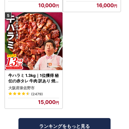
10,000
16,000
牛ハラミ 1.3kg｜1位獲得 秘
伝の赤タレ 牛肉 訳あり 焼
肉 BBQ
大阪府泉佐野市
(2479)
15,000
ランキングをもっと見る