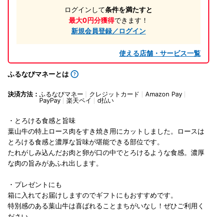
ログインして
条件を満たすと
最大0円分獲得
できます！
新規会員登録／ログイン
使える店舗・サービス一覧
ふるなびマネーとは
決済方法：
ふるなびマネー
クレジットカード
Amazon Pay
PayPay
楽天ペイ
d払い
・とろける食感と旨味
葉山牛の特上ロース肉をすき焼き用にカットしました。ロースは
とろける食感と濃厚な旨味が堪能できる部位です。
たれがしみ込んだお肉と卵が口の中でとろけるような食感。濃厚
な肉の旨みがあふれ出します。
・プレゼントにも
箱に入れてお届けしますのでギフトにもおすすめです。
特別感のある葉山牛は喜ばれることまちがいなし！ぜひご利用く
ださい。