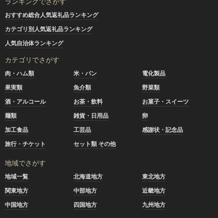
ランキングでさがす
おすすめ総合人気返礼品ランキング
カテゴリ別人気返礼品ランキング
人気自治体ランキング
カテゴリでさがす
肉・ハム類
米・パン
電化製品
果実類
魚介類
野菜類
酒・アルコール
お茶・飲料
お菓子・スイーツ
麺類
雑貨・日用品
卵
加工食品
工芸品
感謝状・記念品
旅行・チケット
セット類 その他
地域でさがす
地域一覧
北海道地方
東北地方
関東地方
中部地方
近畿地方
中国地方
四国地方
九州地方