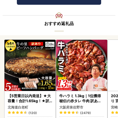
おすすめ返礼品
【5営業日以内発送】★大
牛ハラミ 1.3kg｜1位獲得
20
容量！合計1.65kg！★訳
秘伝の赤タレ 牛肉 訳あり
り 
あり・牛の里ビーフハンバ
焼肉 BBQ
C32
北海道白老町
大阪府泉佐野市
宮崎
ーグ(110ｇ5枚入）×3 AG
(120)
(2479)
058