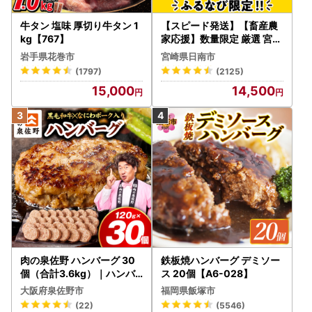
牛タン 塩味 厚切り牛タン 1
【スピード発送】【畜産農
kg【767】
家応援】数量限定 厳選 宮崎
牛 赤身 焼肉 計800g FN-Li
岩手県花巻市
宮崎県日南市
mited-PR_BDV5-26-2W
(1797)
(2125)
15,000
14,500
肉の泉佐野 ハンバーグ 30
鉄板焼ハンバーグ デミソー
個（合計3.6kg）｜ハンバ
ス 20個【A6-028】
ーグ 訳あり 黒毛和牛×なに
大阪府泉佐野市
福岡県飯塚市
わポーク
(22)
(5546)