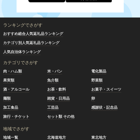
ランキングでさがす
おすすめ総合人気返礼品ランキング
カテゴリ別人気返礼品ランキング
人気自治体ランキング
カテゴリでさがす
肉・ハム類
米・パン
電化製品
果実類
魚介類
野菜類
酒・アルコール
お茶・飲料
お菓子・スイーツ
麺類
雑貨・日用品
卵
加工食品
工芸品
感謝状・記念品
旅行・チケット
セット類 その他
地域でさがす
地域一覧
北海道地方
東北地方