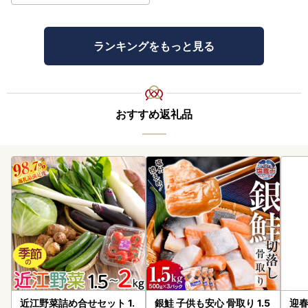
ランキングをもっと見る
おすすめ返礼品
近江野菜詰め合せセット 1.
銀鮭 子供も安心 骨取り 1.5
迎春