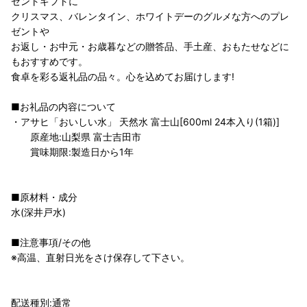
ゼントギフトに
クリスマス、バレンタイン、ホワイトデーのグルメな方へのプレ
ゼントや
お返し・お中元・お歳暮などの贈答品、手土産、おもたせなどに
もおすすめです。
食卓を彩る返礼品の品々。心を込めてお届けします!
■お礼品の内容について
・アサヒ「おいしい水」 天然水 富士山[600ml 24本入り(1箱)]
原産地:山梨県 富士吉田市
賞味期限:製造日から1年
■原材料・成分
水(深井戸水)
■注意事項/その他
※高温、直射日光をさけ保存して下さい。
配送種別:通常