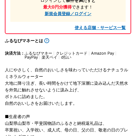
ログインして
条件を満たすと
最大0円分獲得
できます！
新規会員登録／ログイン
使える店舗・サービス一覧
ふるなびマネーとは
決済方法：
ふるなびマネー
クレジットカード
Amazon Pay
PayPay
楽天ペイ
d払い
人にやさしく、自然のおいしさを味わっていただけるナチュラル
ミネラルウォーター
大地に降り注ぎ、長い時間をかけて地下深層に染み込んだ天然水
を外気に触れさせないように汲み上げ、
ボトルに詰めました。
自然のおいしさをお届けいたします。
■生産者の声
山梨県山梨市・甲斐国物語のふるさと納税返礼品は、
卒業祝い、入学祝い、成人式、母の日、父の日、敬老の日のプレ