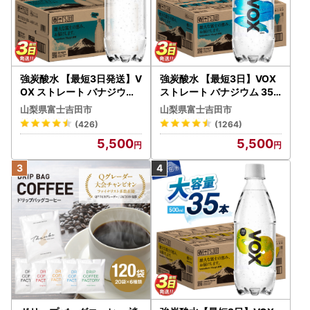
強炭酸水 【最短3日発送】V
強炭酸水 【最短3日】VOX
OX ストレート バナジウム
ストレート バナジウム 35
強炭酸水 35本 500ml ラベ
本 500ml 【富士吉田市限
山梨県富士吉田市
山梨県富士吉田市
ルレス【富士吉田市限定カ
定カートン】炭酸
(426)
(1264)
ートン】 炭酸
5,500
5,500