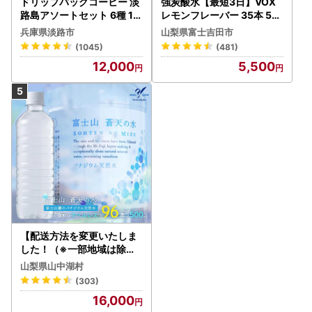
ドリップバッグコーヒー 淡
強炭酸水【最短3日】VOX
路島アソートセット 6種 12
レモンフレーバー 35本 50
0袋 飲み比べ コーヒー
0ml 【富士吉田市限定カー
兵庫県淡路市
山梨県富士吉田市
トン】炭酸
(1045)
(481)
12,000
5,500
【配送方法を変更いたしま
した！（※一部地域は除く
）】＜ラベルレス＞富士山
山梨県山中湖村
蒼天の水 500ml×96本（４
(303)
ケース）YC001
16,000