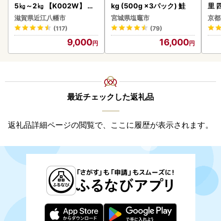
5㎏～2㎏ 【K002W】 野
kg (500g ×3パック) 鮭
里 
菜 旬 新鮮
20
滋賀県近江八幡市
宮城県塩竈市
京都
(117)
(79)
9,000
16,000
最近チェックした返礼品
返礼品詳細ページの閲覧で、ここに履歴が表示されます。