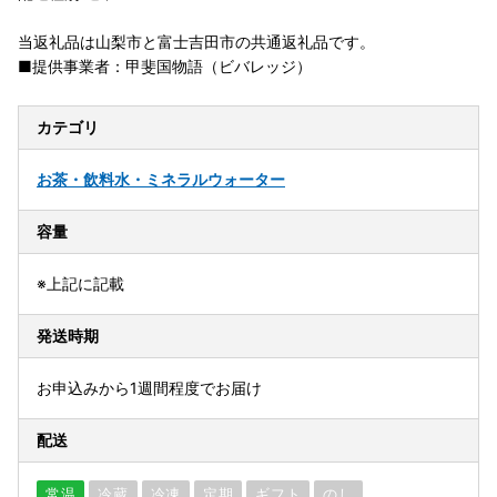
当返礼品は山梨市と富士吉田市の共通返礼品です。
■提供事業者：甲斐国物語（ビバレッジ）
カテゴリ
お茶・飲料
水・ミネラルウォーター
容量
※上記に記載
発送時期
お申込みから1週間程度でお届け
配送
常温
冷蔵
冷凍
定期
ギフト
のし