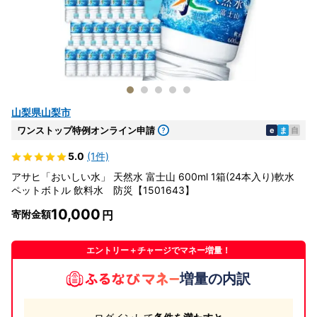
山梨県山梨市
ワンストップ特例オンライン申請
e
ま
自
5.0
(1件)
アサヒ「おいしい水」 天然水 富士山 600ml 1箱(24本入り)軟水
ペットボトル 飲料水 防災【1501643】
10,000
寄附金額
エントリー＋チャージでマネー増量！
増量の内訳