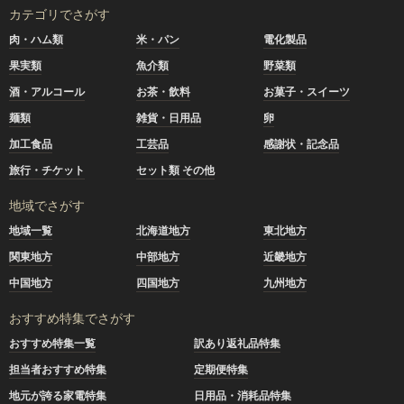
カテゴリでさがす
肉・ハム類
米・パン
電化製品
果実類
魚介類
野菜類
酒・アルコール
お茶・飲料
お菓子・スイーツ
麺類
雑貨・日用品
卵
加工食品
工芸品
感謝状・記念品
旅行・チケット
セット類 その他
地域でさがす
地域一覧
北海道地方
東北地方
関東地方
中部地方
近畿地方
中国地方
四国地方
九州地方
おすすめ特集でさがす
おすすめ特集一覧
訳あり返礼品特集
担当者おすすめ特集
定期便特集
地元が誇る家電特集
日用品・消耗品特集