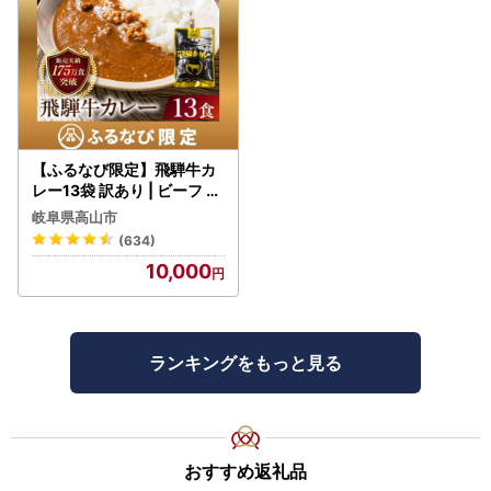
【ふるなび限定】飛騨牛カ
レー13袋 訳あり | ビーフ レ
トルト 訳あり DC006-CP
岐阜県高山市
01 FN-Limited-VO
(634)
10,000
ランキングをもっと見る
おすすめ返礼品