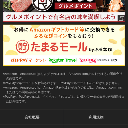
Amazon、Amazon.co.jpおよびそのロゴは、Amazon.com,Inc.またはその関連会社
の商標です。
PayPayマネーライトが付与されます。PayPayマネーライトの出金はできません。
Amazon、Amazon.co.jp、Amazon Payおよびそれらのロゴは、Amazon.com, Inc.
またはその関連会社の商標です。
PayPay、PayPayのロゴ、ペイペイ、Ｐのロゴは、LINEヤフー株式会社の登録商標ま
たは商標です。
会社概要
利用規約