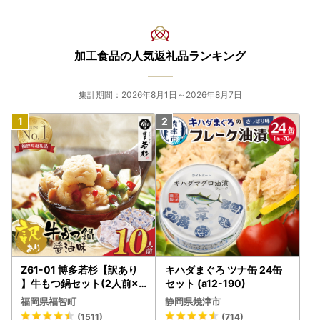
加工食品の人気返礼品ランキング
集計期間：2026年8月1日～2026年8月7日
Z61-01 博多若杉【訳あり
キハダまぐろ ツナ缶 24缶
】牛もつ鍋セット(2人前×5
セット (a12-190)
) 10人前 もつ鍋
福岡県福智町
静岡県焼津市
(1511)
(714)