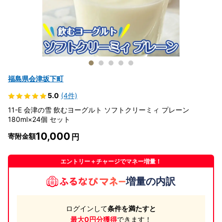
福島県会津坂下町
5.0
(4件)
11-E 会津の雪 飲むヨーグルト ソフトクリーミィ プレーン
180ml×24個 セット
10,000
寄附金額
エントリー＋チャージでマネー増量！
増量の内訳
ログインして
条件を満たすと
最大0円分獲得
できます！