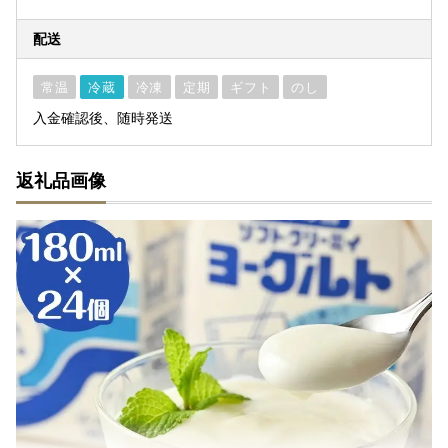
配送
常温
冷蔵
冷凍
定期
ギフト
のし
入金確認後、随時発送
返礼品画像