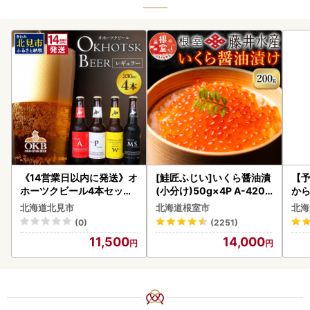
《14営業日以内に発送》オ
[鮭匠ふじい]いくら醤油漬
【予
ホーツクビール4本セット
(小分け)50g×4P A-4209
から
( 飲料 飲み物 お酒 ビール
5
らい
北海道北見市
北海道根室市
北海
クラフトビール 瓶ビール
g 
(0)
(2251)
贈答 ギフト 贈り物 お中元
)【
11,500
14,000
御中元 お歳暮 御歳暮 お祝
い プレゼント モルトビー
ル 麦芽100% 熨斗 のし )【
028-0064】