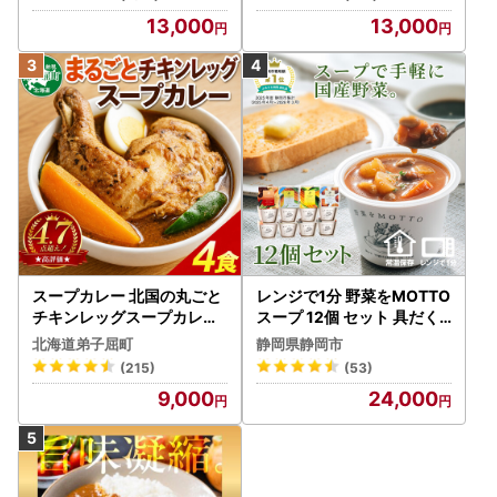
13,000
13,000
スープカレー 北国の丸ごと
レンジで1分 野菜をMOTTO
チキンレッグスープカレー
スープ 12個 セット 具だく
4個 3739
さんスープ 朝食 惣菜 国産
北海道弟子屈町
静岡県静岡市
野菜 常温保存
(215)
(53)
9,000
24,000