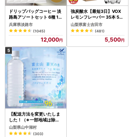
ドリップバッグコーヒー 淡
強炭酸水【最短3日】VOX
路島アソートセット 6種 12
レモンフレーバー 35本 50
0袋 飲み比べ コーヒー
0ml 【富士吉田市限定カー
兵庫県淡路市
山梨県富士吉田市
トン】炭酸
(1045)
(481)
12,000
5,500
【配送方法を変更いたしま
した！（※一部地域は除く
）】＜ラベルレス＞富士山
山梨県山中湖村
蒼天の水 500ml×96本（４
(303)