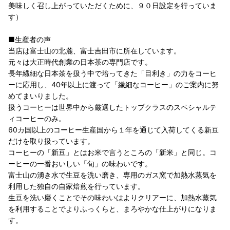
美味しく召し上がっていただくために、９０日設定を行っていま
す）
■生産者の声
当店は富士山の北麓、富士吉田市に所在しています。
元々は大正時代創業の日本茶の専門店です。
長年繊細な日本茶を扱う中で培ってきた「目利き」の力をコーヒ
ーに応用し、40年以上に渡って「繊細なコーヒー」のご案内に努
めてまいりました。
扱うコーヒーは世界中から厳選したトップクラスのスペシャルテ
ィコーヒーのみ。
60カ国以上のコーヒー生産国から１年を通じて入荷してくる新豆
だけを取り扱っています。
コーヒーの「新豆」とはお米で言うところの「新米」と同じ。コ
ーヒーの一番おいしい「旬」の味わいです。
富士山の湧き水で生豆を洗い磨き、専用のガス窯で加熱水蒸気を
利用した独自の自家焙煎を行っています。
生豆を洗い磨くことでその味わいはよりクリアーに、加熱水蒸気
を利用することでよりふっくらと、まろやかな仕上がりになりま
す。