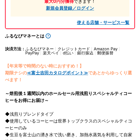
最大0円分獲得
できます！
新規会員登録／ログイン
使える店舗・サービス一覧
ふるなびマネーとは
決済方法：
ふるなびマネー
クレジットカード
Amazon Pay
PayPay
楽天ペイ
d払い
銀行振込
郵便振替
【年末等で時間のない時におすすめ！】
期限ナシの
≪富士吉田カタログポイント≫
であとからゆっくり選
べます！
～焙煎後１週間以内のホールセール用浅煎りスペシャルティコー
ヒーをお得にお届け～
◆浅煎りブレンドタイプ
◆使用しているコーヒーは世界トップクラスのスペシャルティコ
ーヒーのみ
◆生豆を富士山の湧き水で洗い磨き、加熱水蒸気を利用して自家