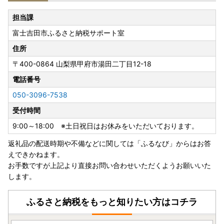
律第２２６号）第３７条の２第一項の規定による寄附金税額
控除の対象になります。
担当課
富士吉田市ふるさと納税サポート室
■ワンストップ特例申請が完全ペーパーレスに！申請アプリ
「IAM」新登場！「ふるまど」新登場！
住所
ワンストップ特例申請が完全ペーパーレスで申請できます！
〒400-0864
山梨県甲府市湯田二丁目12-18
富士吉田市では、ふるさと納税をいただいた皆様のご負担を
軽減するために、スマートフォンのみで完結できるアプリ
電話番号
「IAM」を導入しました。
050-3096-7538
※申請には「マイナンバーカード」が必要です。
受付時間
※App Store もしくはGoogle Playから「IAM（アイアム）」
アプリのダウンロードをお願いいたします。
9:00～18:00 ※土日祝日はお休みをいただいております。
返礼品の配送時期や不備などに関しては「ふるなび」からはお答
★ふるまど★ 複数自治体のワンストップ特例をスマホでま
えできかねます。
とめて申請ができるサービスです！リンク先をご確認くださ
お手数ですが上記より直接お問い合わせいただくようお願いいた
い。
します。
ふるさと納税をもっと知りたい方はコチラ