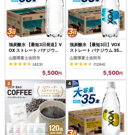
強炭酸水 【最短3日発送】V
強炭酸水 【最短3日】VOX
OX ストレート バナジウム
ストレート バナジウム 35
強炭酸水 35本 500ml ラベ
本 500ml 【富士吉田市限
山梨県富士吉田市
山梨県富士吉田市
ルレス【富士吉田市限定カ
定カートン】炭酸
(423)
(1264)
ートン】 炭酸
5,500
5,500