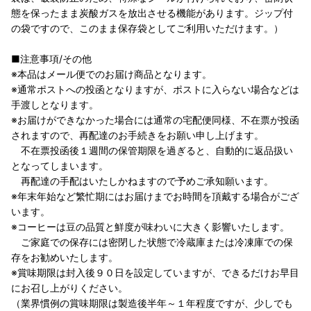
態を保ったまま炭酸ガスを放出させる機能があります。ジップ付
の袋ですので、このまま保存袋としてご利用いただけます。）
■注意事項/その他
※本品はメール便でのお届け商品となります。
※通常ポストへの投函となりますが、ポストに入らない場合などは
手渡しとなります。
※お届けができなかった場合には通常の宅配便同様、不在票が投函
されますので、再配達のお手続きをお願い申し上げます。
不在票投函後１週間の保管期限を過ぎると、自動的に返品扱い
となってしまいます。
再配達の手配はいたしかねますので予めご承知願います。
※年末年始など繁忙期にはお届けまでお時間を頂戴する場合がござ
います。
※コーヒーは豆の品質と鮮度が味わいに大きく影響いたします。
ご家庭での保存には密閉した状態で冷蔵庫または冷凍庫での保
存をお勧めいたします。
※賞味期限は封入後９０日を設定していますが、できるだけお早目
にお召し上がりください。
（業界慣例の賞味期限は製造後半年～１年程度ですが、少しでも