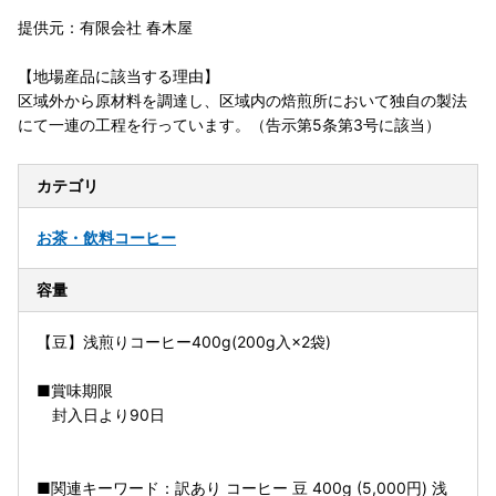
提供元：有限会社 春木屋
【地場産品に該当する理由】
区域外から原材料を調達し、区域内の焙煎所において独自の製法
にて一連の工程を行っています。（告示第5条第3号に該当）
カテゴリ
お茶・飲料
コーヒー
容量
【豆】浅煎りコーヒー400g(200g入×2袋)
■賞味期限
封入日より90日
■関連キーワード：訳あり コーヒー 豆 400g (5,000円) 浅