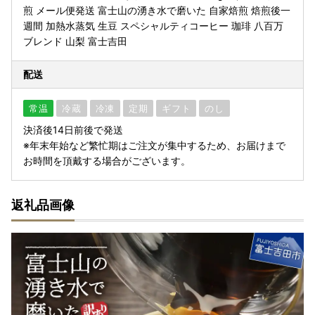
煎 メール便発送 富士山の湧き水で磨いた 自家焙煎 焙煎後一
週間 加熱水蒸気 生豆 スペシャルティコーヒー 珈琲 八百万
ブレンド 山梨 富士吉田
配送
常温
冷蔵
冷凍
定期
ギフト
のし
決済後14日前後で発送
※年末年始など繁忙期はご注文が集中するため、お届けまで
お時間を頂戴する場合がございます。
返礼品画像