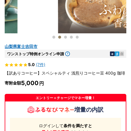
山梨県富士吉田市
ワンストップ特例オンライン申請
e
ま
自
5.0
(7件)
【訳ありコーヒー】スペシャルティ 浅煎りコーヒー豆 400g 珈琲
5,000
寄附金額
エントリー＋チャージでマネー増量！
増量の内訳
ログインして
条件を満たすと