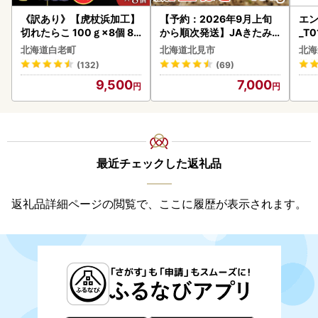
《訳あり》【虎杖浜加工】
【予約：2026年9月上旬
エン
切れたらこ 100ｇ×8個 80
から順次発送】JAきたみ
_T0
0g AK081
らい産 玉ねぎ Lサイズ 10k
北海道白老町
北海道北見市
北海
g ( タマネギ たまねぎ 野菜
(132)
(69)
)【210-0003-2026】
9,500
7,000
最近チェックした返礼品
返礼品詳細ページの閲覧で、ここに履歴が表示されます。