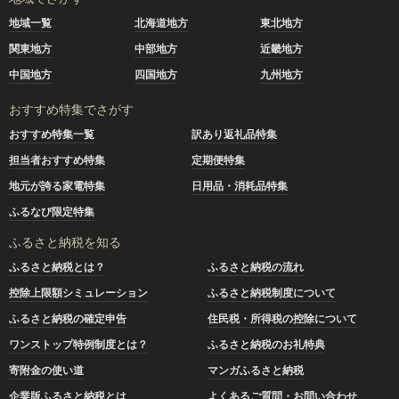
地域一覧
北海道地方
東北地方
関東地方
中部地方
近畿地方
中国地方
四国地方
九州地方
おすすめ特集でさがす
おすすめ特集一覧
訳あり返礼品特集
担当者おすすめ特集
定期便特集
地元が誇る家電特集
日用品・消耗品特集
ふるなび限定特集
ふるさと納税を知る
ふるさと納税とは？
ふるさと納税の流れ
控除上限額シミュレーション
ふるさと納税制度について
ふるさと納税の確定申告
住民税・所得税の控除について
ワンストップ特例制度とは？
ふるさと納税のお礼特典
寄附金の使い道
マンガふるさと納税
企業版ふるさと納税とは
よくあるご質問・お問い合わせ