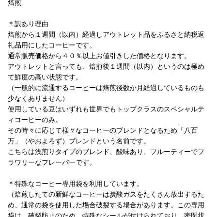
焙煎
＊訳あり理由
焙煎から１週間（以内）経過しアウトレット品をふるさと納税返
礼品用にしたコーヒーです。
通常販売価格から４０％以上お値引きした価格となります。
アウトレットと言っても、焙煎後１週間（以内）というのは極め
て鮮度の高い状態です。
（一般的に流通するコーヒーは焙煎後数か月経過しているものも
少なくありません）
使用している豆はいずれも世界でもトップクラスのスペシャルテ
ィコーヒーのみ。
その時々に応じて様々なコーヒーのブレンドとなるため「八百
万」（やおよろず）ブレンドという名前です。
こちらは浅煎りタイプのブレンド、酸味あり、フルーティーでフ
ラワリーなフレーバーです。
＊特殊なコーヒー専用袋を利用しています。
（焙煎したての新鮮なコーヒーは炭酸ガスをたくさん放出するた
め、通常の袋を使用した場合破裂する場合があります。この専用
袋は、破裂防止のため、特殊なシールが付けられており、密閉状