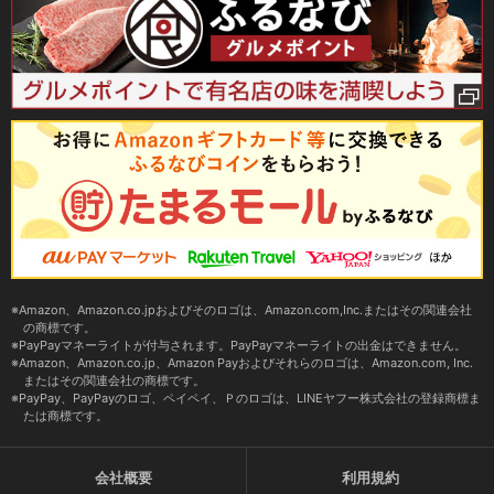
Amazon、Amazon.co.jpおよびそのロゴは、Amazon.com,Inc.またはその関連会社
の商標です。
PayPayマネーライトが付与されます。PayPayマネーライトの出金はできません。
Amazon、Amazon.co.jp、Amazon Payおよびそれらのロゴは、Amazon.com, Inc.
またはその関連会社の商標です。
PayPay、PayPayのロゴ、ペイペイ、Ｐのロゴは、LINEヤフー株式会社の登録商標ま
たは商標です。
会社概要
利用規約