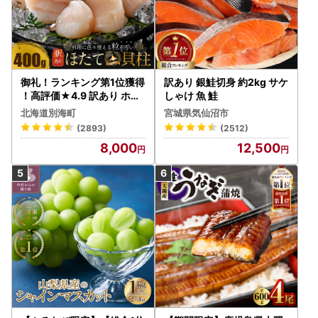
御礼！ランキング第1位獲得
訳あり 銀鮭切身 約2kg サケ
！高評価★4.9 訳あり ホタ
しゃけ 魚 鮭
テ 400g（ほたて 帆立 貝柱
北海道別海町
宮城県気仙沼市
冷凍 ）
(2893)
(2512)
8,000
12,500