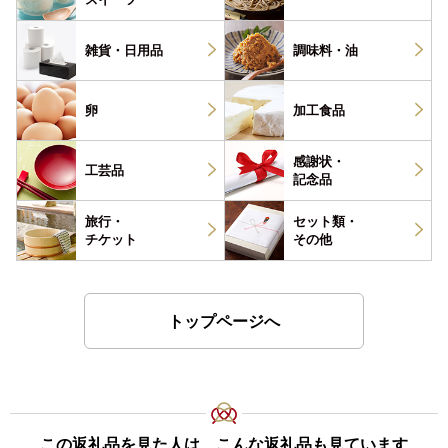
雑貨・
日用品
調味料・
油
卵
加工食品
感謝状・
工芸品
記念品
旅行・
セット類・
チケット
その他
トップページへ
この返礼品を見た人は、こんな返礼品も見ています