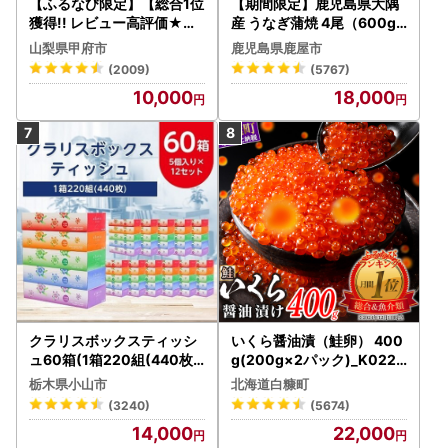
【ふるなび限定】【総合1位
【期間限定】鹿児島県大隅
獲得!! レビュー高評価★】
産 うなぎ蒲焼 4尾（600g
〈2026年度配送分〉山梨
） KN007-004-04-cp18
山梨県甲府市
鹿児島県鹿屋市
県産 シャインマスカット 2
うなぎ 鰻 魚 惣菜 総菜
(2009)
(5767)
～3房（1.0kg以上）シャイ
10,000
18,000
ン フルーツ FN-Limited-S
P
クラリスボックスティッシ
いくら醤油漬（鮭卵） 400
ュ60箱(1箱220組(440枚))
g(200g×2パック)_K022-
(5個入り×12セット)【配送
1676
栃木県小山市
北海道白糠町
不可地域：離島・沖縄県】
(3240)
(5674)
【1256759】
14,000
22,000