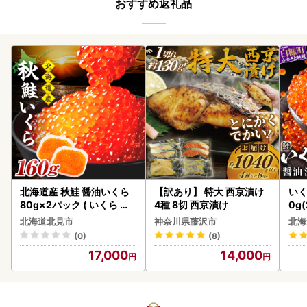
おすすめ返礼品
北海道産 秋鮭 醤油いくら
【訳あり】 特大 西京漬け
いく
80g×2パック ( いくら イ
4種 8切 西京漬け
0g
クラ 魚卵 鮭 サケ さけ 鮭い
2-1
北海道北見市
神奈川県藤沢市
北海
くら 醤油漬け パック 北海
(0)
(8)
道産 ふるさと納税 秋鮭 )【
17,000
14,000
233-0002】