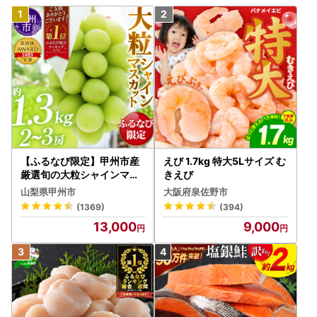
【ふるなび限定】甲州市産
えび 1.7kg 特大5Lサイズ む
厳選旬の大粒シャインマス
きえび
カット 約1.3kg 2～3房【2
山梨県甲州市
大阪府泉佐野市
026年発送】（MG）B12-
(1369)
(394)
472 FN-Limited-VO シャ
13,000
9,000
インマスカット フルーツ