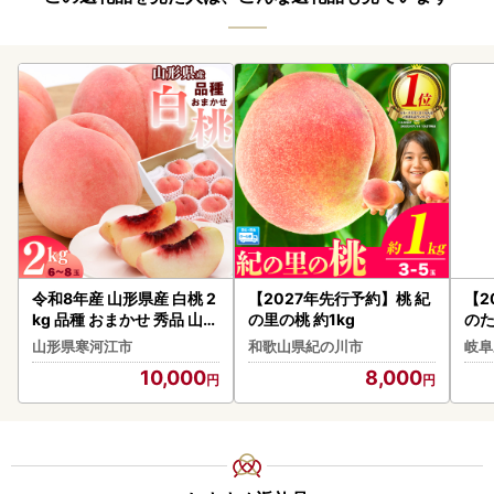
令和8年産 山形県産 白桃 2
【2027年先行予約】桃 紀
【2
kg 品種 おまかせ 秀品 山形
の里の桃 約1kg
のたから
県産 【2026年8月上旬頃
上（
山形県寒河江市
和歌山県紀の川市
岐阜
から9月下旬頃発送予定】
10,000
8,000
010-B-JA047