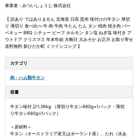
事業者：みついしょうじ 株式会社
【 訳あり ではありません 北海道 日高 昆布 味付けの牛タン 厚切
り 薄切り 食べ比べ 牛 肉 牛肉 牛たん たん タン 焼肉 焼き肉 バー
ベキュー BBQ シチュー ビーフ ホルモン タン塩 ねぎ塩 味付き ア
ウトドア クリスマス 年末年始 大晦日 大みそか お正月 お取り寄せ
送料無料 新ひだか町 ミツイシコンブ 】
カテゴリ
肉・ハム類
牛タン
容量
牛タン味付 計1.36kg （厚切り牛タン680g×1パック・薄切
り牛タン680g×1パック）
＜原材料＞
牛タン（オーストラリア産又はポーランド産）、たれ（水あ