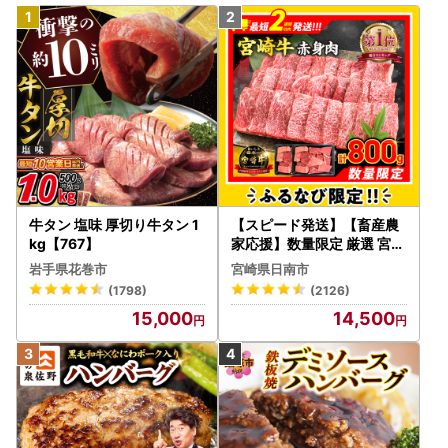
牛タン 塩味 厚切り牛タン 1
【スピード発送】【畜産農
kg【767】
家応援】数量限定 厳選 宮崎
牛 赤身 焼肉 計800g FN-Li
岩手県花巻市
宮崎県日南市
mited-PR_BDV5-26-2W
(1798)
(2126)
15,000
14,500