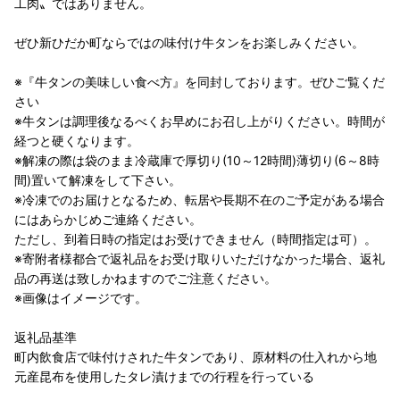
工肉〟ではありません。
ぜひ新ひだか町ならではの味付け牛タンをお楽しみください。
※『牛タンの美味しい食べ方』を同封しております。ぜひご覧くだ
さい
※牛タンは調理後なるべくお早めにお召し上がりください。時間が
経つと硬くなります。
※解凍の際は袋のまま冷蔵庫で厚切り(10～12時間)薄切り(6～8時
間)置いて解凍をして下さい。
※冷凍でのお届けとなるため、転居や長期不在のご予定がある場合
にはあらかじめご連絡ください。
ただし、到着日時の指定はお受けできません（時間指定は可）。
※寄附者様都合で返礼品をお受け取りいただけなかった場合、返礼
品の再送は致しかねますのでご注意ください。
※画像はイメージです。
返礼品基準
町内飲食店で味付けされた牛タンであり、原材料の仕入れから地
元産昆布を使用したタレ漬けまでの行程を行っている