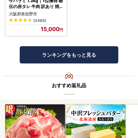
牛ハラミ 1.3kg｜1位獲得 秘
伝の赤タレ 牛肉 訳あり 焼
肉 BBQ
大阪府泉佐野市
(2480)
15,000
ランキングをもっと見る
おすすめ返礼品