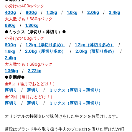
小分けの400gパック
400g
/
800g
/
1.2kg
/
1.6kg
/
2.0kg
/
2.4kg
大人数でも！680gパック
680g
/
1.36kg
●ミックス（厚切り＋薄切り）●
小分けの400gパック
800g
/
1.2kg（厚切り多め）
/
1.2kg（薄切り多め）
/
1.6kg
/
2.0kg（厚切り多め）
/
2.0kg（薄切り多め）
/
2.4kg
大人数でも！680gパック
1.36kg
/
2.72kg
●定期便●
全6回（隔月でおとどけ！）
厚切り
/
薄切り
/
ミックス（厚切り＋薄切り）
全12回（毎月おとどけ！）
厚切り
/
薄切り
/
ミックス（厚切り＋薄切り）
オリジナルの特製タレで味付けをした牛タンをお届けします。
普段はブランド牛を取り扱う牛肉のプロの力を借りた新ひだか町