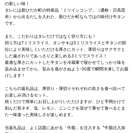
の新しい味！
タレには新ひだか町の特産品「ミツイシコンブ」（通称：日高昆
布）から出るだしを入れた、新ひだか町ならではの味付け牛タン
です。
また、こだわりはタレだけではなく切り方にも！
切り方は7ミリスライス、タンサキは5ミリスライスと牛タンの部
位により美味しくいただける厚さにカット、薄切りはサクサクと
した歯ざわりであっさりと楽しめる3ミリでスライス！
最適な厚さにカットした牛タンを冷蔵庫で寝かせてしっかり味を
染み込ませてから、旨みを逃がさぬよう-30度で瞬間冷凍してお届
けします！
こちらの返礼品は、厚切り・薄切りそれぞれの良さを食べ比べて
お楽しみ頂けるセット。
焼くだけで簡単にお召し上がりいただけますが、ひと手間かけて
刻んだ長ネギ、塩、レモン、ニンニクを混ぜて乗せて食べるとま
た一味違った美味しさが楽しめます。
当返礼品は、よく話題にあがる「牛脂」を注入する〝牛脂注入加