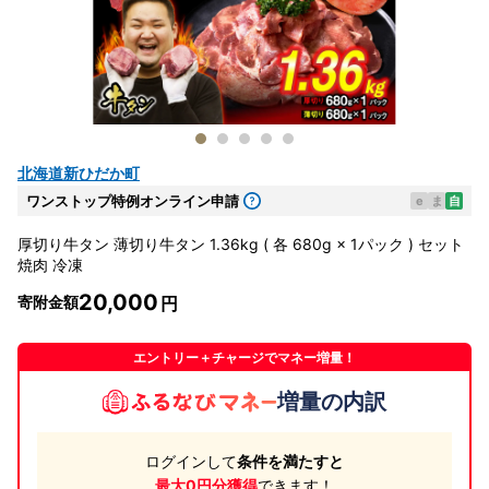
北海道新ひだか町
ワンストップ特例オンライン申請
e
ま
自
厚切り牛タン 薄切り牛タン 1.36kg ( 各 680g × 1パック ) セット
焼肉 冷凍
20,000
寄附金額
エントリー＋チャージでマネー増量！
増量の内訳
ログインして
条件を満たすと
最大0円分獲得
できます！