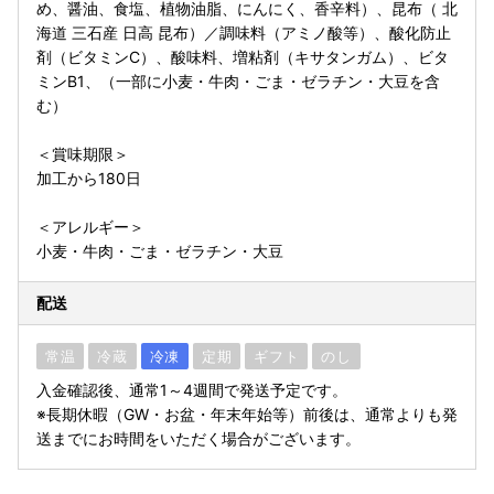
め、醤油、食塩、植物油脂、にんにく、香辛料）、昆布（ 北
海道 三石産 日高 昆布）／調味料（アミノ酸等）、酸化防止
剤（ビタミンC）、酸味料、増粘剤（キサタンガム）、ビタ
ミンB1、（一部に小麦・牛肉・ごま・ゼラチン・大豆を含
む）
＜賞味期限＞
加工から180日
＜アレルギー＞
小麦・牛肉・ごま・ゼラチン・大豆
配送
常温
冷蔵
冷凍
定期
ギフト
のし
入金確認後、通常1～4週間で発送予定です。
※長期休暇（GW・お盆・年末年始等）前後は、通常よりも発
送までにお時間をいただく場合がございます。