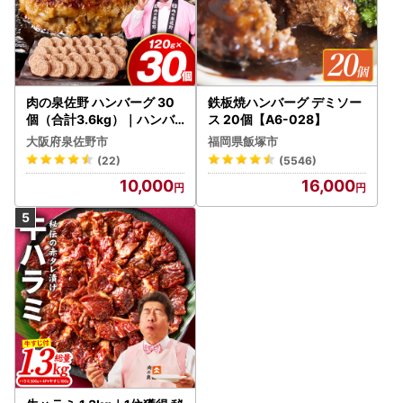
肉の泉佐野 ハンバーグ 30
鉄板焼ハンバーグ デミソー
個（合計3.6kg）｜ハンバ
ス 20個【A6-028】
ーグ 訳あり 黒毛和牛×なに
大阪府泉佐野市
福岡県飯塚市
わポーク
(22)
(5546)
10,000
16,000