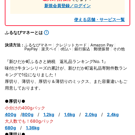
新規会員登録／ログイン
使える店舗・サービス一覧
ふるなびマネーとは
決済方法：
ふるなびマネー
クレジットカード
Amazon Pay
PayPay
楽天ペイ
d払い
銀行振込
郵便振替
その他
『新ひだか町ふるさと納税 返礼品ランキングNo. 1』
味付け牛タンシリーズの累計が、新ひだか町返礼品寄附件数ラン
キングで1位になりました！
厚切り、薄切り、厚切り＆薄切りのミックス、また容量違いもご
用意しております。
●厚切り●
小分けの400gパック
400g
/
800g
/
1.2kg
/
1.6kg
/
2.0kg
/
2.4kg
大人数でも！680gパック
680g
/
1.36kg
●薄切り●