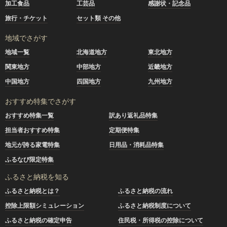
加工食品
工芸品
感謝状・記念品
旅行・チケット
セット類 その他
地域でさがす
地域一覧
北海道地方
東北地方
関東地方
中部地方
近畿地方
中国地方
四国地方
九州地方
おすすめ特集でさがす
おすすめ特集一覧
訳あり返礼品特集
担当者おすすめ特集
定期便特集
地元が誇る家電特集
日用品・消耗品特集
ふるなび限定特集
ふるさと納税を知る
ふるさと納税とは？
ふるさと納税の流れ
控除上限額シミュレーション
ふるさと納税制度について
ふるさと納税の確定申告
住民税・所得税の控除について