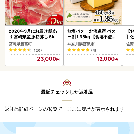
2026年9月にお届け 訳あ
無塩バター 北海道産 バタ
【1
り 宮崎県産 豚切落し 5kg
ー 計1.35kg 【食塩不使用
】佐
C325-2506-2609
】
2個 
宮崎県新富町
神奈川県藤沢市
佐賀
083
(120)
(4)
23,000
12,000
最近チェックした返礼品
返礼品詳細ページの閲覧で、ここに履歴が表示されます。