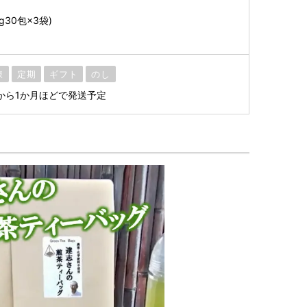
g30包×3袋)
凍
定期
ギフト
のし
から1か月ほどで発送予定