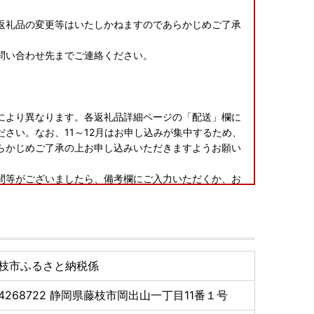
返礼品の変更等はいたしかねますのであらかじめご了承
問い合わせ先までご連絡ください。
により異なります。各返礼品詳細ページの「配送」欄に
さい。なお、11～12月はお申し込みが集中するため、
らかじめご了承の上お申し込みいただきますようお願い
間等がございましたら、備考欄にご入力いただくか、お
け時期の指定等のご要望につきましては対応いたしかね
認いただき、万が一不具合等がございましたら、大変お
枝市ふるさと納税係
いただきますようお願い申し上げます。なお、お受け取
ては対応いたしかねる場合がございますのであらかじめ
4268722
静岡県藤枝市岡出山一丁目11番１号