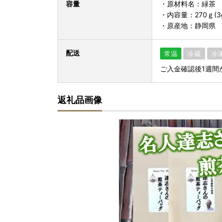
容量
・原材料名：緑茶
・内容量：270ｇ(3
・原産地：静岡県
配送
常温
冷蔵
冷
ご入金確認後1週間
返礼品画像