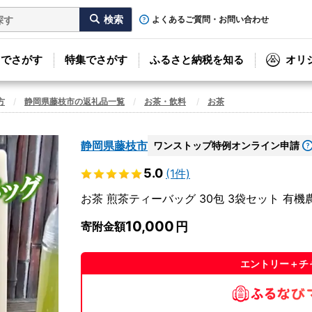
よくあるご質問・お問い合わせ
リでさがす
特集でさがす
ふるさと納税を知る
オリ
方
静岡県藤枝市の返礼品一覧
お茶・飲料
お茶
静岡県藤枝市
ワンストップ特例オンライン申請
5.0
(1件)
お茶 煎茶ティーバッグ 30包 3袋セット 有機
10,000
寄附金額
エントリー＋チ