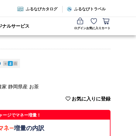
ふるなびカタログ
ふるなびトラベル
ジナルサービス
ログイン
お気に入り
カート
e
ま
自
農家 静岡県産 お茶
お気に入りに登録
ャージでマネー増量！
増量の内訳