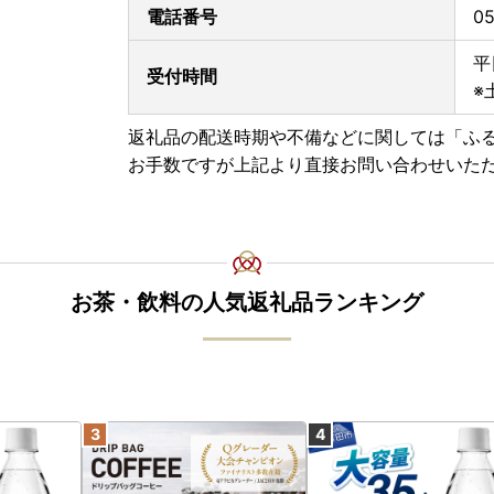
電話番号
05
■返礼品と関係書類の発送について■
藤枝市では、返礼品と受領証明書やワンストップ
平
受付時間
お届け時期が前後する場合がございますがご了承
※
■藤枝市では令和5年9月から■
返礼品の配送時期や不備などに関しては「ふ
「
ふるさと納税総合窓口ふるまど
」のサービス利
お手数ですが上記より直接お問い合わせいた
マイナンバーカードとスマートフォンがあればオ
寄附受領後にオンライン申請用のQRコード付き
「寄附金税額控除について」からもオンライン申
い。この機会にぜひご活用ください！
※オンライン申請をするためには、公的個人認証
App Storeからダウンロード
お茶・飲料の人気返礼品ランキング
Google Playからダウンロード