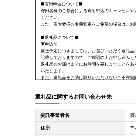
■寄附申込について■
寄附者様のご都合による寄附申込のキャンセルや
ください。
また、寄附者様の名義変更をご希望の場合は、お
■返礼品について■
▼申込前
発送予定につきましては、お選びいただく返礼品
記載しておりますので、ご確認の上お申し込みくだ
返礼品のお届けまでにお時間を要しますことをあ
いたします。
また、返礼品をお受け取りいただけないご不在期
問い合わせ先までご連絡ください。ただし、お届
ますのであらかじめご了承ください。
返礼品に関するお問い合わせ先
▼お届け後
返礼品のお受け取り後はすぐに中身や状態をご確
委託事業者名
藤
手数ではございますがお問い合わせ先までご連絡
りからお日にちが経過した後のご連絡につきまし
住所
〒
ご了承ください。