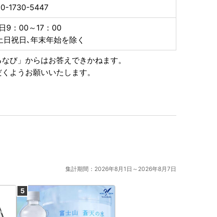
0-1730-5447
特例申請書などの関係書類は、別に発送しております。
日9：00～17：00
ください。
土日祝日､年末年始を除く
るなび」からはお答えできかねます。
用を開始しました。
だくようお願いいたします。
ンラインでのワンストップ特例申請が可能となります。
申請書を送付いたします。また、藤枝市ホームページの
請可能です。詳しくは藤枝市ホームページをご覧くださ
アプリ＜アイアム＞のダウンロードが必要です。
集計期間：2026年8月1日～2026年8月7日