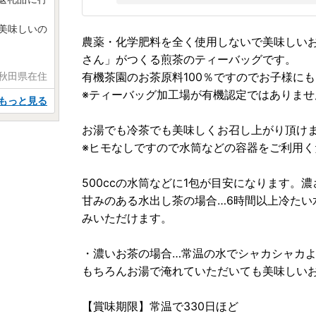
、美味しいの
農薬・化学肥料を全く使用しないで美味しい
さん」がつくる煎茶のティーバッグです。
 秋田県在住
有機茶園のお茶原料100％ですのでお子様に
※ティーバッグ加工場が有機認定ではありませ
もっと見る
お湯でも冷茶でも美味しくお召し上がり頂け
※ヒモなしですので水筒などの容器をご利用く
500ccの水筒などに1包が目安になります。
甘みのある水出し茶の場合…6時間以上冷たい
みいただけます。
・濃いお茶の場合…常温の水でシャカシャカ
もちろんお湯で淹れていただいても美味しい
【賞味期限】常温で330日ほど