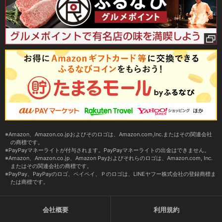
Amazon、Amazon.co.jpおよびそのロゴは、Amazon.com,Inc.またはその関連会社
の商標です。
PayPayマネーライトが付与されます。PayPayマネーライトの出金はできません。
Amazon、Amazon.co.jp、Amazon Payおよびそれらのロゴは、Amazon.com, Inc.
またはその関連会社の商標です。
PayPay、PayPayのロゴ、ペイペイ、Ｐのロゴは、LINEヤフー株式会社の登録商標ま
たは商標です。
会社概要
利用規約