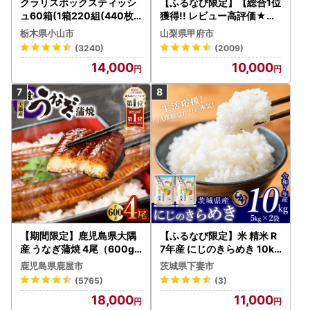
クラリスボックスティッシ
【ふるなび限定】【総合1位
ュ60箱(1箱220組(440枚))
獲得!! レビュー高評価★】
(5個入り×12セット)【配送
〈2026年度配送分〉山梨
栃木県小山市
山梨県甲府市
不可地域：離島・沖縄県】
県産 シャインマスカット 2
(3240)
(2009)
【1256759】
～3房（1.0kg以上）シャイ
14,000
10,000
ン フルーツ FN-Limited-S
P
【期間限定】鹿児島県大隅
【ふるなび限定】米 精米 R
産 うなぎ蒲焼 4尾（600g
7年産 にじのきらめき 10kg
） KN007-004-04-cp18
10月 FN-Limited-PR
鹿児島県鹿屋市
茨城県下妻市
うなぎ 鰻 魚 惣菜 総菜
(5765)
(3)
18,000
11,000