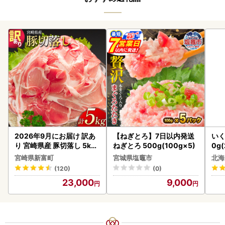
2026年9月にお届け 訳あ
【ねぎとろ】7日以内発送
いく
り 宮崎県産 豚切落し 5kg
ねぎとろ 500g(100g×5)
0g
C325-2506-2609
2-1
宮崎県新富町
宮城県塩竈市
北海
(120)
(0)
23,000
9,000