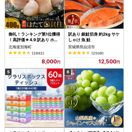
御礼！ランキング第1位獲得
訳あり 銀鮭切身 約2kg サケ
！高評価★4.9 訳あり ホタ
しゃけ 魚 鮭
テ 400g（ほたて 帆立 貝柱
北海道別海町
宮城県気仙沼市
冷凍 ）
(2892)
(2508)
8,000
12,500