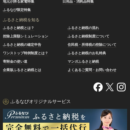
地元が誇る家電特集
日用品・消耗品特集
ふるなび限定特集
ふるさと納税を知る
ふるさと納税とは？
ふるさと納税の流れ
控除上限額シミュレーション
ふるさと納税制度について
ふるさと納税の確定申告
住民税・所得税の控除について
ワンストップ特例制度とは？
ふるさと納税のお礼特典
寄附金の使い道
マンガふるさと納税
企業版ふるさと納税とは
よくあるご質問・お問い合わせ
ふるなびオリジナルサービス