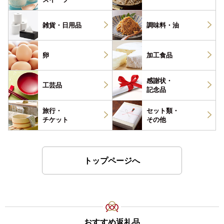
雑貨・
日用品
調味料・
油
卵
加工食品
感謝状・
工芸品
記念品
旅行・
セット類・
チケット
その他
トップページへ
おすすめ返礼品