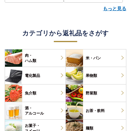
もっと見る
カテゴリから返礼品をさがす
肉・
米・パン
ハム類
電化製品
果物類
魚介類
野菜類
酒・
お茶・
飲料
アルコール
お菓子・
麺類
スイーツ