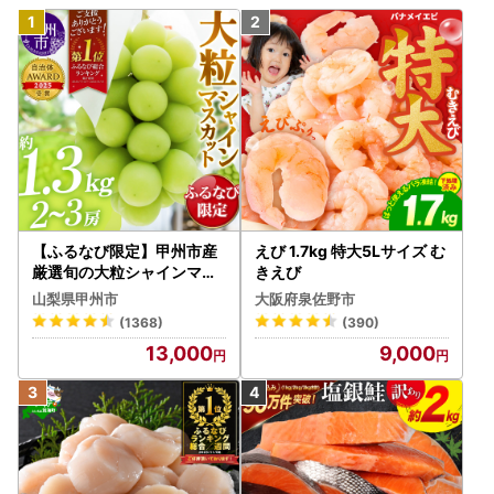
【ふるなび限定】甲州市産
えび 1.7kg 特大5Lサイズ む
厳選旬の大粒シャインマス
きえび
カット 約1.3kg 2～3房【2
山梨県甲州市
大阪府泉佐野市
026年発送】（MG）B12-
(1368)
(390)
472 FN-Limited-VO シャ
13,000
9,000
インマスカット フルーツ