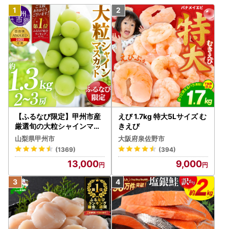
【ふるなび限定】甲州市産
えび 1.7kg 特大5Lサイズ む
厳選旬の大粒シャインマス
きえび
カット 約1.3kg 2～3房【2
山梨県甲州市
大阪府泉佐野市
026年発送】（MG）B12-
(1369)
(394)
472 FN-Limited-VO シャ
13,000
9,000
インマスカット フルーツ