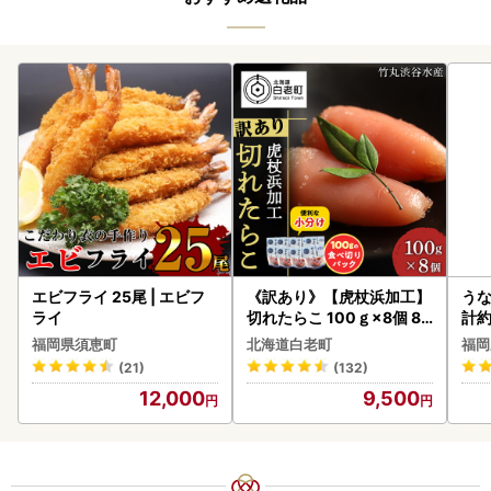
エビフライ 25尾 | エビフ
《訳あり》【虎杖浜加工】
うな
ライ
切れたらこ 100ｇ×8個 80
計約
0g AK081
な
福岡県須恵町
北海道白老町
福岡
(21)
(132)
12,000
9,500