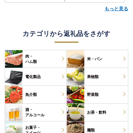
もっと見る
カテゴリから返礼品をさがす
肉・
米・パン
ハム類
電化製品
果物類
魚介類
野菜類
酒・
お茶・
飲料
アルコール
お菓子・
麺類
スイーツ