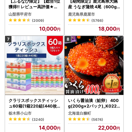
【ふるなび限定】【総合1位
【期間限定】鹿児島県大隅
獲得!! レビュー高評価★】
産 うなぎ蒲焼 4尾（600g
〈2026年度配送分〉山梨
） KN007-004-04-cp18
山梨県甲府市
鹿児島県鹿屋市
県産 シャインマスカット 2
うなぎ 鰻 魚 惣菜 総菜
(2009)
(5766)
～3房（1.0kg以上）シャイ
10,000
18,000
ン フルーツ FN-Limited-S
P
クラリスボックスティッシ
いくら醤油漬（鮭卵） 400
ュ60箱(1箱220組(440枚))
g(200g×2パック)_K022-
(5個入り×12セット)【配送
1676
栃木県小山市
北海道白糠町
不可地域：離島・沖縄県】
(3240)
(5674)
【1256759】
14,000
22,000