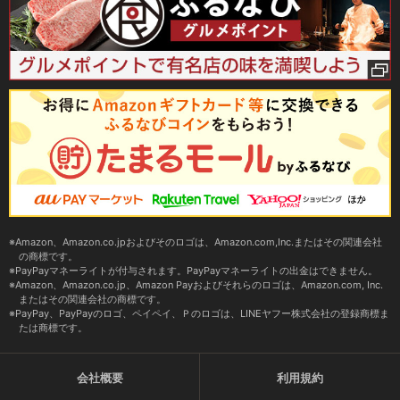
Amazon、Amazon.co.jpおよびそのロゴは、Amazon.com,Inc.またはその関連会社
の商標です。
PayPayマネーライトが付与されます。PayPayマネーライトの出金はできません。
Amazon、Amazon.co.jp、Amazon Payおよびそれらのロゴは、Amazon.com, Inc.
またはその関連会社の商標です。
PayPay、PayPayのロゴ、ペイペイ、Ｐのロゴは、LINEヤフー株式会社の登録商標ま
たは商標です。
会社概要
利用規約