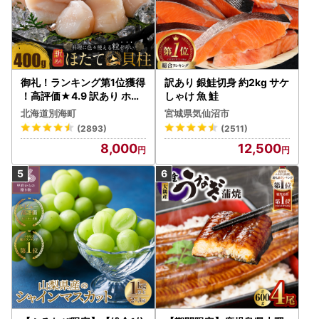
御礼！ランキング第1位獲得
訳あり 銀鮭切身 約2kg サケ
！高評価★4.9 訳あり ホタ
しゃけ 魚 鮭
テ 400g（ほたて 帆立 貝柱
北海道別海町
宮城県気仙沼市
冷凍 ）
(2893)
(2511)
8,000
12,500