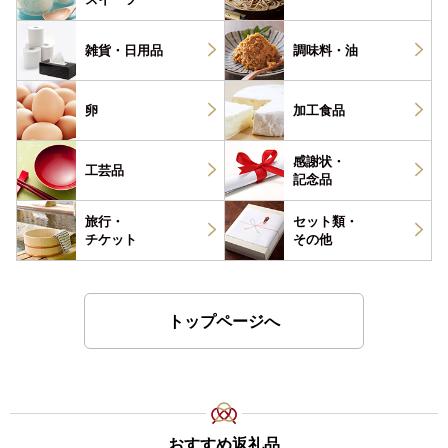
雑貨・
日用品
調味料・
油
卵
加工食品
感謝状・
工芸品
記念品
旅行・
セット類・
チケット
その他
トップページへ
おすすめ返礼品