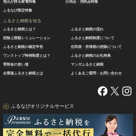
地元が誇る家電特集
日用品・消耗品特集
ふるなび限定特集
ふるさと納税を知る
ふるさと納税とは？
ふるさと納税の流れ
控除上限額シミュレーション
ふるさと納税制度について
ふるさと納税の確定申告
住民税・所得税の控除について
ワンストップ特例制度とは？
ふるさと納税のお礼特典
寄附金の使い道
マンガふるさと納税
企業版ふるさと納税とは
よくあるご質問・お問い合わせ
ふるなびオリジナルサービス