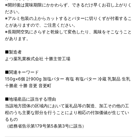
※開封後は賞味期限にかかわらず、できるだけ早くお召し上がりく
ださい。
※アルミ包装の上からカットするとバターに切りくずが付着するこ
とがありますので、ご注意ください。
※長期間空気にさらすと乾燥して変色したり、風味をそこなうこと
があります。
■製造者
よつ葉乳業株式会社 十勝主管工場
■関連キーワード
150g×6個 計900g 加塩バター 有塩 有塩バター 冷蔵 乳製品 生乳
十勝産 十勝 音更 音更町
■地場産品に該当する理由
当該地方団体の区域内において返礼品等の製造、加工その他の工
程のうち主要な部分を行うことにより相応の付加価値が生じてい
るもの
（総務省告示第179号第5条第3号に該当）