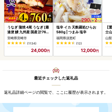
うなぎ 蒲焼 4尾 うなぎ [最
塩辛 イカ 天麩羅処ひらお
【置
速便 鰻 九州産 国産 計760
580g | つまみ 塩辛
士山
g以上]
BK1
宮崎県宮崎市
福岡県須恵町
山梨
(1134)
(12)
24,000
12,000
最近チェックした返礼品
返礼品詳細ページの閲覧で、ここに履歴が表示されます。