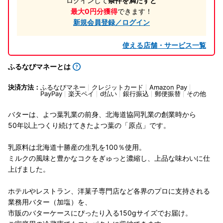
ログインして
条件を満たすと
最大0円分獲得
できます！
新規会員登録／ログイン
使える店舗・サービス一覧
ふるなびマネーとは
決済方法：
ふるなびマネー
クレジットカード
Amazon Pay
PayPay
楽天ペイ
d払い
銀行振込
郵便振替
その他
バターは、よつ葉乳業の前身、北海道協同乳業の創業時から
50年以上つくり続けてきたよつ葉の「原点」です。
乳原料は北海道十勝産の生乳を100％使用。
ミルクの風味と豊かなコクをぎゅっと濃縮し、上品な味わいに仕
上げました。
ホテルやレストラン、洋菓子専門店など各界のプロに支持される
業務用バター（加塩）を、
市販のバターケースにぴったり入る150gサイズでお届け。