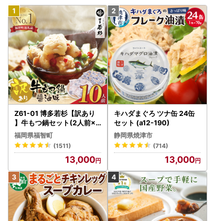
Z61-01 博多若杉【訳あり
キハダまぐろ ツナ缶 24缶
】牛もつ鍋セット(2人前×5
セット (a12-190)
) 10人前 もつ鍋
福岡県福智町
静岡県焼津市
(1511)
(714)
13,000
13,000