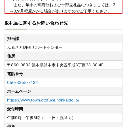
また、年末の寄附分および一部返礼品につきましては、2
～3か月程度かかる場合がありますのでご了承ください。
・謝礼品は、仕様、内容等に変更がある場合があります。
返礼品に関するお問い合わせ先
●長期不在・転居について
・ご寄附から3か月以内で3日間以上の不在日がある場合
担当課
や、転居予定がある場合は、申込時に備考欄に入力してくだ
ふるさと納税サポートセンター
さい。
・申込後に長期不在や転居が決まった場合は、必ず音更町役
住所
場企画課へご連絡ください。※ご連絡がなく謝礼品をお受け
〒860-0833
熊本県熊本市中央区平成3丁目23-30 4F
取りいただけなかった場合の再発送はできません。
電話番号
●証明書の発送について
050-3355-7434
・証明書は謝礼品とは別に郵便でお届けします。
ホームページ
●ワンストップ特例申請書の提出について
https://www.town.otofuke.hokkaido.jp/
2026年寄附分の提出期限
受付時間
2027年（令和9年）1月10日（必着）
【提出先】
午前9時～午後5時（土・日・祝除く）
〒080-0198 北海道河東郡音更町元町2番地 音更町役場 企
備考