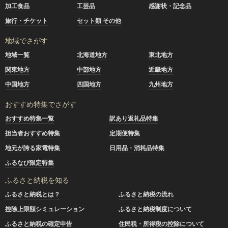
加工食品
工芸品
感謝状・記念品
旅行・チケット
セット類 その他
地域でさがす
地域一覧
北海道地方
東北地方
関東地方
中部地方
近畿地方
中国地方
四国地方
九州地方
おすすめ特集でさがす
おすすめ特集一覧
訳あり返礼品特集
担当者おすすめ特集
定期便特集
地元が誇る家電特集
日用品・消耗品特集
ふるなび限定特集
ふるさと納税を知る
ふるさと納税とは？
ふるさと納税の流れ
控除上限額シミュレーション
ふるさと納税制度について
ふるさと納税の確定申告
住民税・所得税の控除について