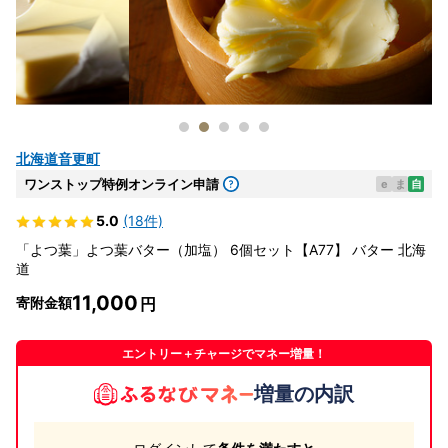
北海道音更町
ワンストップ特例オンライン申請
e
ま
自
5.0
(18件)
「よつ葉」よつ葉バター（加塩） 6個セット【A77】 バター 北海
道
11,000
寄附金額
エントリー＋チャージでマネー増量！
増量の内訳