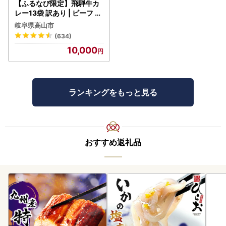
【ふるなび限定】飛騨牛カ
レー13袋 訳あり | ビーフ レ
トルト 訳あり DC006-CP
岐阜県高山市
01 FN-Limited-VO
(634)
10,000
ランキングをもっと見る
おすすめ返礼品