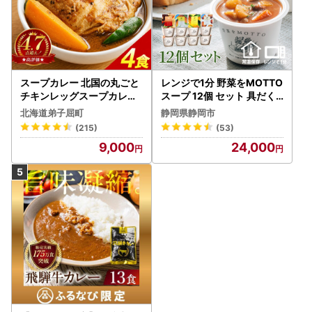
スープカレー 北国の丸ごと
レンジで1分 野菜をMOTTO
チキンレッグスープカレー
スープ 12個 セット 具だく
4個 3739
さんスープ 朝食 惣菜 国産
北海道弟子屈町
静岡県静岡市
野菜 常温保存
(215)
(53)
9,000
24,000