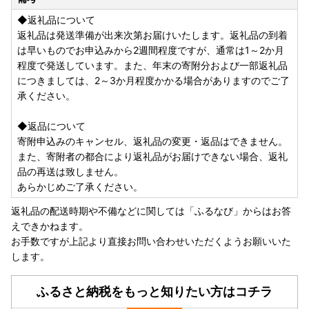
画財政部まちづくり課交流推進係 あて
◆返礼品について
・寄附申出時に申告特例申請書を希望した人には、音更町役
返礼品は発送準備が出来次第お届けいたします。返礼品の到着
場から申請書を郵送いたします。
は早いものでお申込みから2週間程度ですが、通常は1～2か月
程度で発送しています。また、年末の寄附分および一部返礼品
●お礼の品発送に関するお問い合わせ
につきましては、2～3か月程度かかる場合がありますのでご了
ふるさと納税サポートセンター
承ください。
TEL：050-3355-7434
受付時間：9:00～17:00 (土曜日・日曜日・祝日及び1月1日
◆返品について
～3日を除く)
寄附申込みのキャンセル、返礼品の変更・返品はできません。
otofuke@cyber-records.co.jp
また、寄附者の都合により返礼品がお届けできない場合、返礼
品の再送は致しません。
あらかじめご了承ください。
返礼品の配送時期や不備などに関しては「ふるなび」からはお答
えできかねます。
お手数ですが上記より直接お問い合わせいただくようお願いいた
します。
ふるさと納税をもっと知りたい方はコチラ