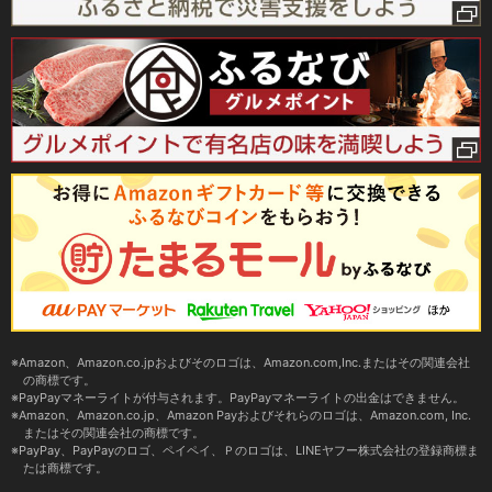
Amazon、Amazon.co.jpおよびそのロゴは、Amazon.com,Inc.またはその関連会社
の商標です。
PayPayマネーライトが付与されます。PayPayマネーライトの出金はできません。
Amazon、Amazon.co.jp、Amazon Payおよびそれらのロゴは、Amazon.com, Inc.
またはその関連会社の商標です。
PayPay、PayPayのロゴ、ペイペイ、Ｐのロゴは、LINEヤフー株式会社の登録商標ま
たは商標です。