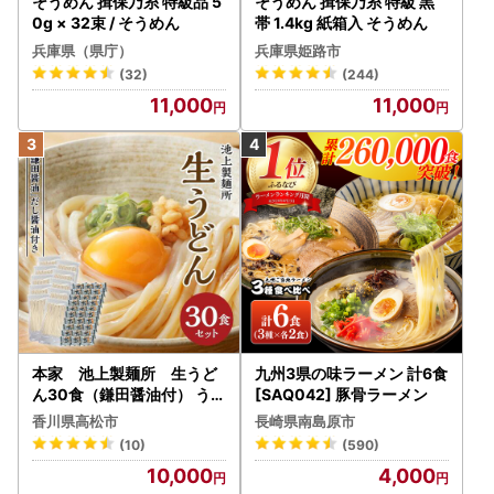
そうめん 揖保乃糸 特級品 5
そうめん 揖保乃糸 特級 黒
0g × 32束 / そうめん
帯 1.4kg 紙箱入 そうめん
兵庫県（県庁）
兵庫県姫路市
(32)
(244)
11,000
11,000
本家 池上製麺所 生うど
九州3県の味ラーメン 計6食
ん30食（鎌田醤油付） うど
[SAQ042] 豚骨ラーメン
ん
香川県高松市
長崎県南島原市
(10)
(590)
10,000
4,000