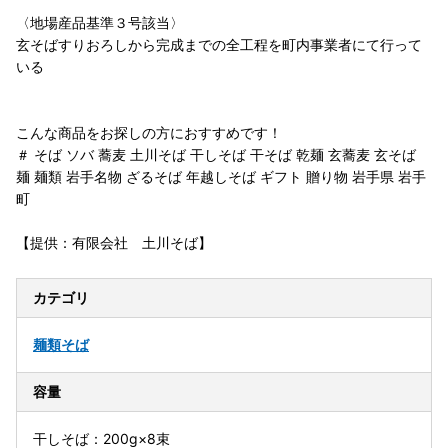
〈地場産品基準３号該当〉
玄そばすりおろしから完成までの全工程を町内事業者にて行って
いる
こんな商品をお探しの方におすすめです！
＃ そば ソバ 蕎麦 土川そば 干しそば 干そば 乾麺 玄蕎麦 玄そば
麺 麺類 岩手名物 ざるそば 年越しそば ギフト 贈り物 岩手県 岩手
町
【提供：有限会社 土川そば】
カテゴリ
麺類
そば
容量
干しそば：200g×8束