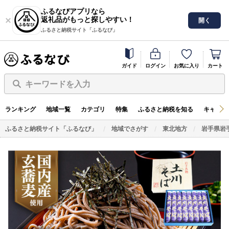
ふるなびアプリなら
返礼品がもっと探しやすい！
開く
ふるさと納税サイト「ふるなび」
ガイド
ログイン
お気に入り
カート
キーワードを入力
ランキング
地域一覧
カテゴリ
特集
ふるさと納税を知る
キャンペ
ふるさと納税サイト「ふるなび」
地域でさがす
東北地方
岩手県岩