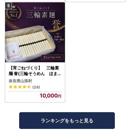
【宵ごねづくり】 三輪素
麺 誉(三輪そうめん ほま
れ) 2kg(50g×40束)
奈良県山添村
(29)
10,000
ランキングをもっと見る