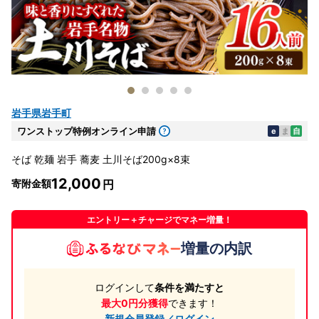
岩手県岩手町
ワンストップ特例オンライン申請
e
ま
自
そば 乾麺 岩手 蕎麦 土川そば200g×8束
12,000
寄附金額
エントリー＋チャージでマネー増量！
増量の内訳
ログインして
条件を満たすと
最大0円分獲得
できます！
新規会員登録／ログイン