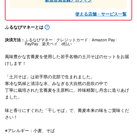
使える店舗・サービス一覧
ふるなびマネーとは
決済方法：
ふるなびマネー
クレジットカード
Amazon Pay
PayPay
楽天ペイ
d払い
風味豊かな玄蕎麦を使用した岩手名物の土川そばのセットをお届
けします！
「土川そば」は岩手県の北部で生まれました。
寒冷な気候と清涼な水、みなぎる大自然の息吹の中で
丁寧に栽培された玄蕎麦を主原料に、吟味精製し丹念に造りあげ
ました。
味と香りにすぐれた「干しそば」で、蕎麦本来の味をご賞味くだ
さい！
※アレルギー：小麦、そば