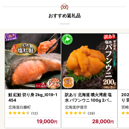
おすすめ返礼品
鮭 紅鮭 切り身 2kg_I019-1
訳あり 北海道 噴火湾産 塩
20
454
水 バフンウニ 100g 2パッ
り 
ク 計200g 《アフター保証
C32
北海道白糠町
北海道伊達市
宮崎
付き》うに ウニ 雲丹 海鮮
(12)
(39)
海の幸 魚介類 ウニ丼 お寿
19,000
28,000
司 濃厚 無添加 産地直送 お
取り寄せ 山村水産 送料無