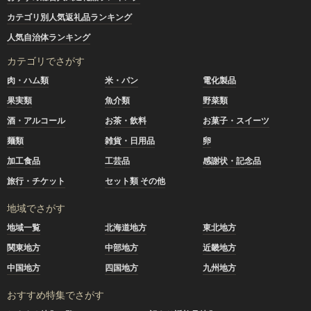
カテゴリ別人気返礼品ランキング
人気自治体ランキング
カテゴリでさがす
肉・ハム類
米・パン
電化製品
果実類
魚介類
野菜類
酒・アルコール
お茶・飲料
お菓子・スイーツ
麺類
雑貨・日用品
卵
加工食品
工芸品
感謝状・記念品
旅行・チケット
セット類 その他
地域でさがす
地域一覧
北海道地方
東北地方
関東地方
中部地方
近畿地方
中国地方
四国地方
九州地方
おすすめ特集でさがす