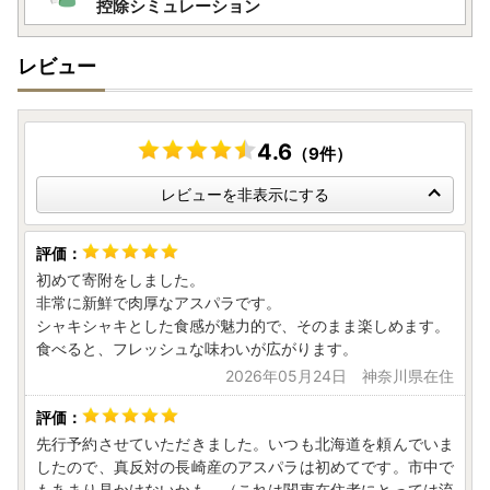
控除シミュレーション
レビュー
▼ふるさと納税の対象となる地方団体の指定について
壱岐市は令和７年９月２６日付総務大臣通知「ふるさと納税
の対象となる地方団体の指定について（通知）」にて、地方
4.6
（9件）
税法（昭和２５年法律第２２６号）第３７条の２第２項及び
第３１４条の７第２項の規定に基づき、ふるさと納税の対象
レビューを非表示にする
となる地方団体として指定されました。
指定対象期間は、令和７年１０月１日から令和８年９月３０
日までです。
初めて寄附をしました。
非常に新鮮で肉厚なアスパラです。
シャキシャキとした食感が魅力的で、そのまま楽しめます。
食べると、フレッシュな味わいが広がります。
▼個人情報の取り扱いについて
2026年05月24日 神奈川県在住
お寄せいただいた個人情報は、寄附金の受付、入金及び返礼
品発送に係る確認・連絡、各種お問い合わせ、寄附の使い道
のお知らせの広報等に利用するものであり、それ以外の目的
先行予約させていただきました。いつも北海道を頼んでいま
で使用するものではありません。
したので、真反対の長崎産のアスパラは初めてです。市中で
返礼品発送に関して、必要最低限の範囲において返礼品取扱
もあまり見かけないかも。（これは関東在住者にとっては流