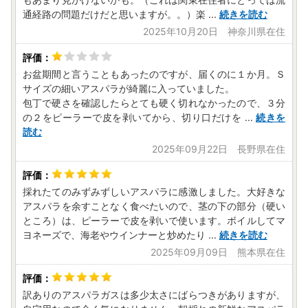
い事業者に通知します。
通経路の問題だけだと思いますが。。）楽
...
続きを読む
2025年10月20日 神奈川県在住
※お名前に旧字体または機種依存文字などが含まれている場
合、当市からお送りするメールにおいて、システム上一部の
お盆期間と言うこともあったのですが、届くのに１か月。Ｓ
メールソフトにて文字化けが発生する可能性がございます。
サイズの細いアスパラが綺麗に入っていました。
何卒ご了承ください。
包丁で硬さを確認したらとても硬く切れなかったので、３分
の２をピーラーで皮を剥いてから、切り口だけを
...
続きを
読む
2025年09月22日 長野県在住
■お問合わせ先■
壱岐市ふるさと納税お問い合わせ窓口
TEL：050-8885-0497
採れたてのみずみずしいアスパラに感激しました。大好きな
FAX：050-6868-2343
アスパラを余すことなく食べたいので、茎の下の部分（硬い
受付時間：9:00～17:00
ところ）は、ピーラーで皮を剥いで使います。ボイルしてマ
(土曜日・日曜日・祝日及び12月29日～1月3日を除く)
ヨネーズで、海老やウインナーと炒めたり
...
続きを読む
メール：iki@steamship.co.jp
2025年09月09日 熊本県在住
訳ありのアスパラガスは多少太さにばらつきがありますが、