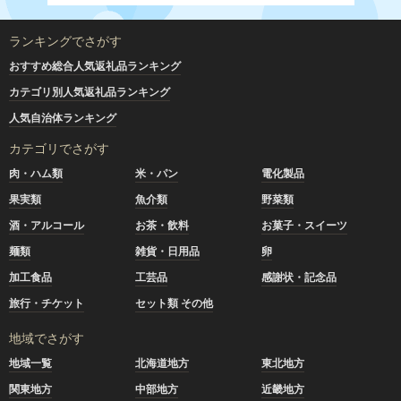
ランキングでさがす
おすすめ総合人気返礼品ランキング
カテゴリ別人気返礼品ランキング
人気自治体ランキング
カテゴリでさがす
肉・ハム類
米・パン
電化製品
果実類
魚介類
野菜類
酒・アルコール
お茶・飲料
お菓子・スイーツ
麺類
雑貨・日用品
卵
加工食品
工芸品
感謝状・記念品
旅行・チケット
セット類 その他
地域でさがす
地域一覧
北海道地方
東北地方
関東地方
中部地方
近畿地方