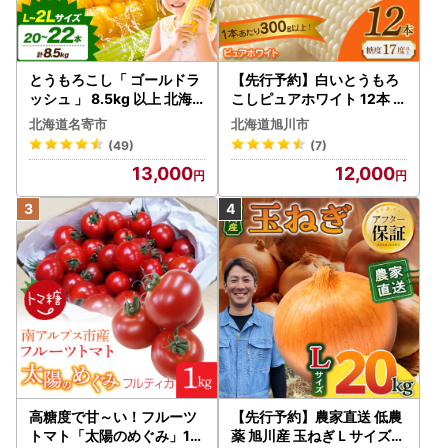
とうもろこし「 ゴールドラ
【先行予約】白いとうもろ
ッシュ 」 8.5kg 以上 北海
こしピュアホワイト 12本 3.
道 名寄 スイートコーン
6kg（2026年8月下旬から
北海道名寄市
北海道旭川市
発送開始） とうもろこし
(49)
(7)
13,000
12,000
高糖度で甘～い！フルーツ
【先行予約】農家直送 低農
トマト「太陽のめぐみ」1k
薬 旭川産 玉ねぎＬサイズ2