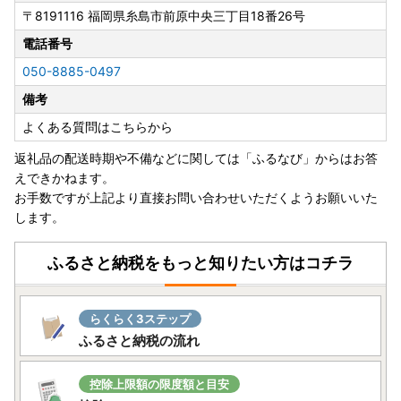
〒8191116
福岡県糸島市前原中央三丁目18番26号
・長期不在などでお受け取りができない期間がある場合は、
備考欄に必ずご入力ください。原則、再送はいたしかねます
電話番号
・万が一、返礼品のお届け時に破損や傷みなどの不具合があ
050-8885-0497
った場合は、速やかに下記記載の『壱岐市ふるさと納税お問
備考
い合わせ窓口』までご連絡ください。
※令和5年6月1日発送分より、ヤマト運輸・転送サービスの
よくある質問はこちらから
有料化が発表されております。転送の際は、ご注意くださ
返礼品の配送時期や不備などに関しては「ふるなび」からはお答
い。
えできかねます。
お届け先が変更となる場合は、事前に問い合わせ窓口へご連
お手数ですが上記より直接お問い合わせいただくようお願いいた
絡をお願いいたします。
します。
ふるさと納税をもっと知りたい方はコチラ
▼ワンストップ申請について
当自治体は、スマートフォンによるワンストップ特例申請
（IAM)を受け付けております。
らくらく3ステップ
マイナンバーカードをお持ちの場合は、便利なスマートフォ
ふるさと納税の流れ
ンによるワンストップ特例申請（IAM)をご利用いただけます
と幸いでございます。
控除上限額の限度額と目安
詳しくは壱岐市よりお届けのご案内書をご覧くださいませ。