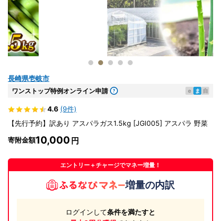
長崎県壱岐市
ワンストップ特例オンライン申請
e
ま
自
4.6
(9件)
【先行予約】訳あり アスパラガス1.5kg [JGI005] アスパラ 野菜
10,000
寄附金額
エントリー＋チャージでマネー増量！
増量の内訳
ログインして
条件を満たすと