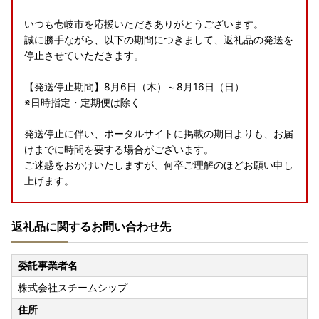
いつも壱岐市を応援いただきありがとうございます。
誠に勝手ながら、以下の期間につきまして、返礼品の発送を
停止させていただきます。
【発送停止期間】8月6日（木）～8月16日（日）
※日時指定・定期便は除く
発送停止に伴い、ポータルサイトに掲載の期日よりも、お届
けまでに時間を要する場合がございます。
ご迷惑をおかけいたしますが、何卒ご理解のほどお願い申し
上げます。
返礼品に関するお問い合わせ先
▼書類の発送について
※重要※
委託事業者名
返礼品とは別に14日以内に発送いたします。
株式会社スチームシップ
なお、ワンストップ特例申請書は、ご要望の寄附者様のみ同
封いたします。
住所