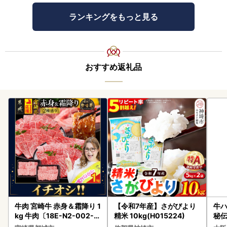
ランキングをもっと見る
おすすめ返礼品
牛肉 宮崎牛 赤身＆霜降り 1
【令和7年産】さがびより
牛ハ
kg 牛肉〔18E-N2-002-1
精米 10kg(H015224)
秘伝
kg-S4A6-CF〕
焼肉