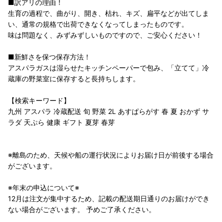
■訳アリの理由！
生育の過程で、曲がり、開き、枯れ、キズ、扁平などが出てしま
い、通常の規格で出荷できなくなってしまったものです。
味は問題なく、みずみずしいものですので、ご安心ください！
■新鮮さを保つ保存方法！
アスパラガスは湿らせたキッチンペーパーで包み、「立てて」冷
蔵庫の野菜室に保存すると長持ちします。
【検索キーワード】
九州 アスパラ 冷蔵配送 旬 野菜 2L あすぱらがす 春 夏 おかず サ
ラダ 天ぷら 健康 ギフト 夏芽 春芽
※離島のため、天候や船の運行状況によりお届け日が前後する場合
がございます。
※年末の申込について※
12月は注文が集中するため、記載の配送期日通りのお届けができ
ない場合がございます。 予めご了承ください。