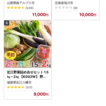
g ALPBI001 | 高糖度 おす
0kg(2026年9月発送開始
山梨県南アルプス市
北海道旭川市
すめ 産地直送 新鮮 フレッ
予定)_ | 玉ねぎ 05935
(235)
(0)
シュ 高栄養素 南アルプス市
11,000
10,000
山梨 |
近江野菜詰め合せセット 1.5
㎏～2㎏ 【K002W】 野菜
旬 新鮮
滋賀県近江八幡市
(117)
9,000