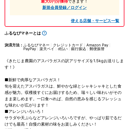
最大0円分獲得
できます！
新規会員登録／ログイン
使える店舗・サービス一覧
ふるなびマネーとは
決済方法：
ふるなびマネー
クレジットカード
Amazon Pay
PayPay
楽天ペイ
d払い
銀行振込
郵便振替
《きたじま農園のアスパラガスの訳アリサイズを1.5kgお送りしま
す！》
■新鮮で肉厚なアスパラガス！
旬を迎えたアスパラガスは、鮮やかな緑とシャキシャキとした食
感が魅力。収穫後すぐにお届けするため、瑞々しい味わいがその
まま楽しめます。一口食べれば、自然の恵みを感じるフレッシュ
な味わいが広がります！
■アレンジいろいろ！
サラダや天ぷらなどアレンジいろいろですが、やっぱり茹でるだ
けでも最高！自慢の素材の味をお楽しみください！