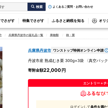
よくあるご質問・お問い合わせ
リでさがす
特集でさがす
ふるさと納税を知る
オリ
方
兵庫県丹波市の返礼品一覧
果物類
柿・栗
兵庫県丹波市
ワンストップ特例オンライン申請
丹波市産 熟成むき栗 300g×3袋 〈真空パッ
22,000
寄附金額
エントリー＋チ
ログインして
条件を満た