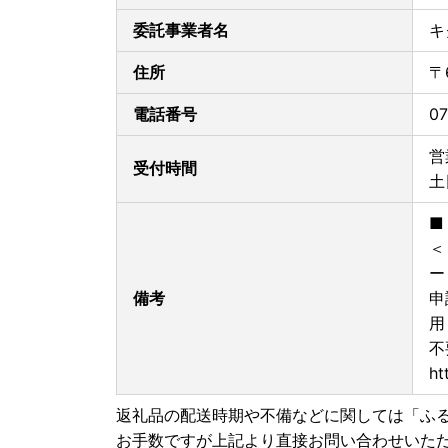
委託事業者名
キ
住所
〒
電話番号
07
営
受付時間
土
■
＜
ー
備考
申
用
不
ht
返礼品の配送時期や不備などに関しては「ふ
お手数ですが上記より直接お問い合わせいた