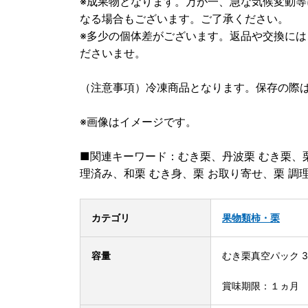
※成果物となります。万が一、急な気候変動
なる場合もございます。ご了承ください。
※多少の個体差がございます。返品や交換に
ださいませ。
（注意事項）冷凍商品となります。保存の際
※画像はイメージです。
■関連キーワード：むき栗、丹波栗 むき栗、栗
理済み、和栗 むき身、栗 お取り寄せ、栗 調
カテゴリ
果物類
柿・栗
容量
むき栗真空パック 3
賞味期限：１ヵ月