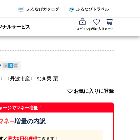
ふるなびカタログ
ふるなびトラベル
ジナルサービス
ログイン
お気に入り
カート
e
ま
自
ク〉〈丹波市産〉 むき栗 栗
お気に入りに登録
ャージでマネー増量！
増量の内訳
すと
最大0円分獲得
できます！