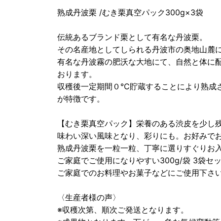
熟成丹波栗 /むき栗真空パック300g×3袋
伝統あるブランド栗として有名な丹波栗。
その名産地としてしられる丹波市の奥地山麓
有名な丹波霧の肥沃な大地にて、自然と体に
おります。
収穫後一定期間０℃貯蔵することにより熟成
が特徴です。
【むき栗真空パック】栄養のある渋皮を少し
味わい深い風味となり、彩りにも。お好みで
熟成丹波栗を一粒一粒、丁寧に選りすぐりお
ご家庭でご使用になりやすい300g/袋 3袋
ご家庭でのお料理やお菓子などにご使用下さ
〈生産者様の声〉
※収穫次第、順次ご発送となります。