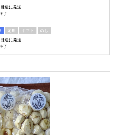
を目途に発送
終了
凍
定期
ギフト
のし
を目途に発送
終了