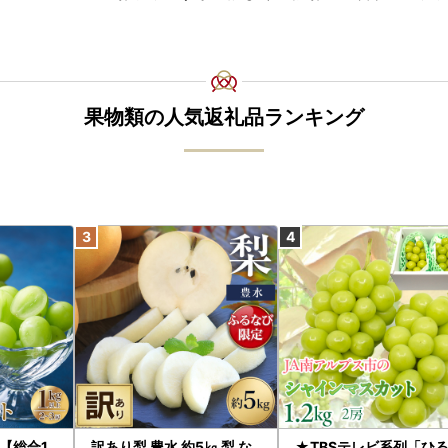
果物類の人気返礼品ランキング
【総合1
訳あり梨 豊水 約5㎏ 梨 な
★TBSテレビ系列「ひ