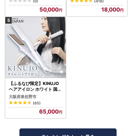
(0)
(418)
50,000
18,000
【ふるなび限定】KINUJO
ヘアアイロン ホワイト 国内
製造 FN-Limited-PR
大阪府泉佐野市
(65)
65,000