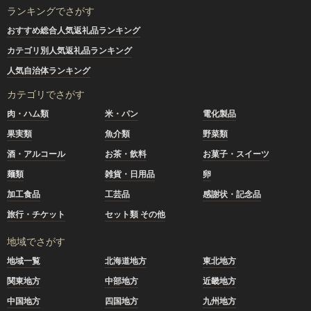
ランキングでさがす
おすすめ総合人気返礼品ランキング
カテゴリ別人気返礼品ランキング
人気自治体ランキング
カテゴリでさがす
肉・ハム類
米・パン
電化製品
果実類
魚介類
野菜類
酒・アルコール
お茶・飲料
お菓子・スイーツ
麺類
雑貨・日用品
卵
加工食品
工芸品
感謝状・記念品
旅行・チケット
セット類 その他
地域でさがす
地域一覧
北海道地方
東北地方
関東地方
中部地方
近畿地方
中国地方
四国地方
九州地方