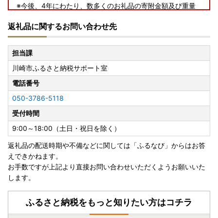
※今後、4年にわたり、数多くのお礼品の寄附金額及び重量
の見直しが続くことや、
返礼品に関するお問い合わせ先
スタッフに限りがあることから、あらかじめ変更内容をお
伝えすることが難しくなりました。
ルールに基づいたふるさと納税の運用に資するため何卒ご
担当課
容赦賜り、
川崎市ふるさと納税サポート室
引き続き神奈川県川崎市の応援をよろしくお願いいたしま
す。
電話番号
050-3786-5118
受付時間
9:00～18:00（土日・祝日を除く）
返礼品の配送時期や不備などに関しては「ふるなび」からはお答
えできかねます。
お手数ですが上記より直接お問い合わせいただくようお願いいた
します。
ふるさと納税をもっと知りたい方はコチラ