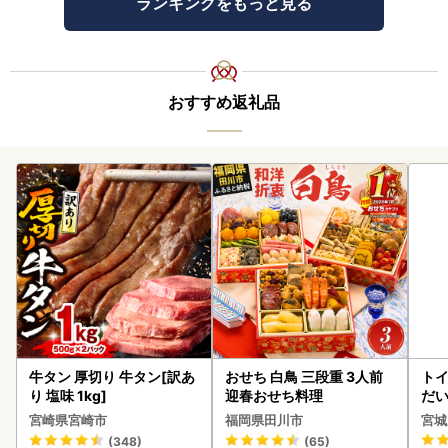
ランキングをもっと見る
おすすめ返礼品
牛タン 厚切り 牛タン[訳あ
おせち 白鳥 三段重 3人前
ト
り 塩味 1kg]
迎春おせち料理
だ
6ロ
宮崎県宮崎市
福岡県田川市
宮城
(348)
(65)