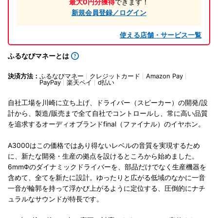
最大0円分獲得
できます！
新規会員登録／ログイン
使える店舗・サービス一覧
ふるなびマネーとは
決済方法：
ふるなびマネー
クレジットカード
Amazon Pay
PayPay
楽天ペイ
d払い
自社工場を川崎に立ち上げ、ドライバー（スピーカー）の開発/設
計から、製造/販売まで全て自社でコントロールし、常に高い品質
を追求するオーディオブランドfinal（ファイナル）のイヤホン。
A3000はこの価格ではあり得ないレベルの音質を実現するため
に、新たな開発・生産の拠点を設けるところから始めました。
6mmΦのダイナミックドライバーを、部品だけでなく生産機器を
含めて、全てを新たに設計。ゆったりと広がる低域のなかに一音
一音が輪郭を持って浮かび上がるように定位する、圧倒的にナチ
ュラルなサウンドが特長です。