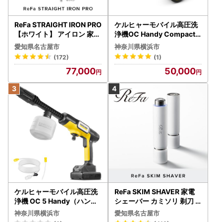
ReFa STRAIGHT IRON PRO
ケルヒャーモバイル高圧洗
【ホワイト】 アイロン 家電
浄機OC Handy Compact
美容 リファ アイロン
（ハンディエア） APV000
愛知県名古屋市
神奈川県横浜市
7
(172)
(1)
77,000
50,000
ケルヒャーモバイル高圧洗
ReFa SKIM SHAVER 家電
浄機 OC 5 Handy（ハンデ
シェーバー カミソリ 剃刀
ィジェット） APV0006
シェーバー
神奈川県横浜市
愛知県名古屋市