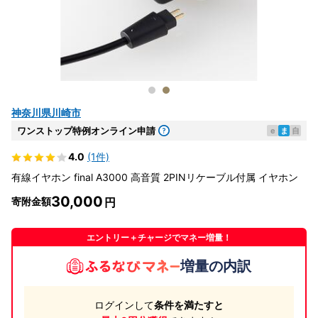
神奈川県川崎市
ワンストップ特例オンライン申請
e
ま
自
4.0
(1件)
有線イヤホン final A3000 高音質 2PINリケーブル付属 イヤホン
30,000
寄附金額
エントリー＋チャージでマネー増量！
増量の内訳
ログインして
条件を満たすと