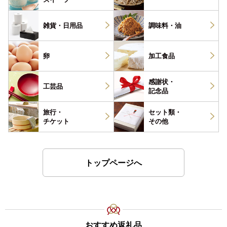
雑貨・
日用品
調味料・
油
卵
加工食品
感謝状・
工芸品
記念品
旅行・
セット類・
チケット
その他
トップページへ
おすすめ返礼品