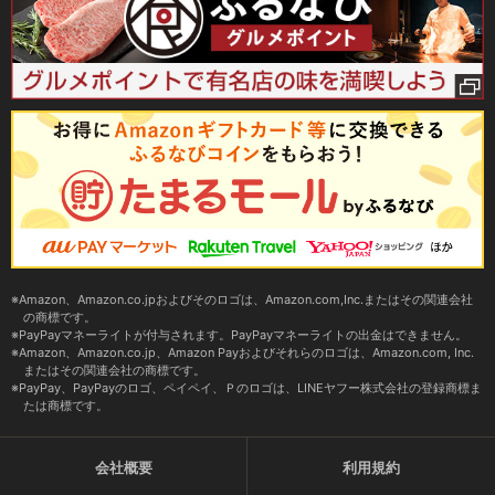
Amazon、Amazon.co.jpおよびそのロゴは、Amazon.com,Inc.またはその関連会社
の商標です。
PayPayマネーライトが付与されます。PayPayマネーライトの出金はできません。
Amazon、Amazon.co.jp、Amazon Payおよびそれらのロゴは、Amazon.com, Inc.
またはその関連会社の商標です。
PayPay、PayPayのロゴ、ペイペイ、Ｐのロゴは、LINEヤフー株式会社の登録商標ま
たは商標です。
会社概要
利用規約