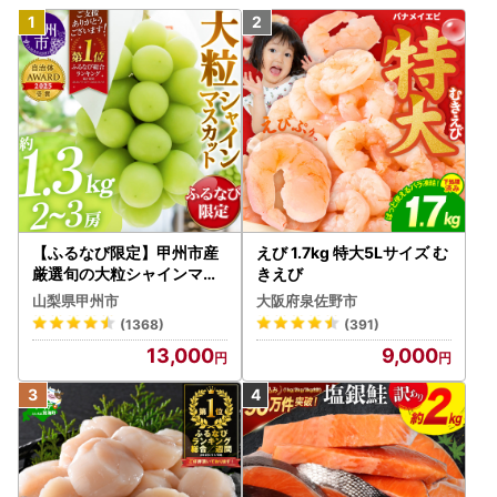
【ふるなび限定】甲州市産
えび 1.7kg 特大5Lサイズ む
厳選旬の大粒シャインマス
きえび
カット 約1.3kg 2～3房【2
山梨県甲州市
大阪府泉佐野市
026年発送】（MG）B12-
(1368)
(391)
472 FN-Limited-VO シャ
13,000
9,000
インマスカット フルーツ