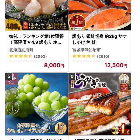
御礼！ランキング第1位獲得
訳あり 銀鮭切身 約2kg サケ
！高評価★4.9 訳あり ホタ
しゃけ 魚 鮭
テ 400g（ほたて 帆立 貝柱
北海道別海町
宮城県気仙沼市
冷凍 ）
(2892)
(2510)
8,000
12,500