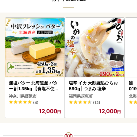
無塩バター 北海道産 バタ
塩辛 イカ 天麩羅処ひらお
鮭 
ー 計1.35kg 【食塩不使用
580g | つまみ 塩辛
019
】
神奈川県藤沢市
福岡県須恵町
北海
(4)
(12)
12,000
12,000