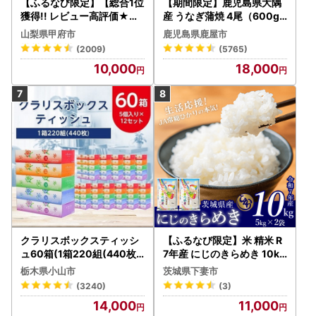
【ふるなび限定】【総合1位
【期間限定】鹿児島県大隅
獲得!! レビュー高評価★】
産 うなぎ蒲焼 4尾（600g
〈2026年度配送分〉山梨
） KN007-004-04-cp18
山梨県甲府市
鹿児島県鹿屋市
県産 シャインマスカット 2
うなぎ 鰻 魚 惣菜 総菜
(2009)
(5765)
～3房（1.0kg以上）シャイ
10,000
18,000
ン フルーツ FN-Limited-S
P
クラリスボックスティッシ
【ふるなび限定】米 精米 R
ュ60箱(1箱220組(440枚))
7年産 にじのきらめき 10kg
(5個入り×12セット)【配送
10月 FN-Limited-PR
栃木県小山市
茨城県下妻市
不可地域：離島・沖縄県】
(3240)
(3)
【1256759】
14,000
11,000