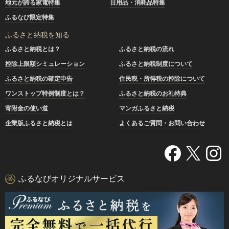
地元が誇る家電特集
日用品・消耗品特集
ふるなび限定特集
ふるさと納税を知る
ふるさと納税とは？
ふるさと納税の流れ
控除上限額シミュレーション
ふるさと納税制度について
ふるさと納税の確定申告
住民税・所得税の控除について
ワンストップ特例制度とは？
ふるさと納税のお礼特典
寄附金の使い道
マンガふるさと納税
企業版ふるさと納税とは
よくあるご質問・お問い合わせ
ふるなびオリジナルサービス