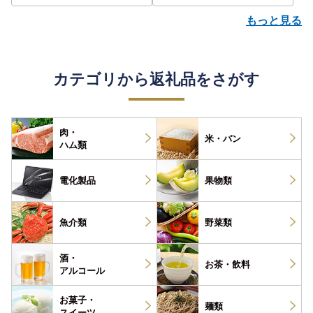
もっと見る
カテゴリから返礼品をさがす
肉・
米・パン
ハム類
電化製品
果物類
魚介類
野菜類
酒・
お茶・
飲料
アルコール
お菓子・
麺類
スイーツ