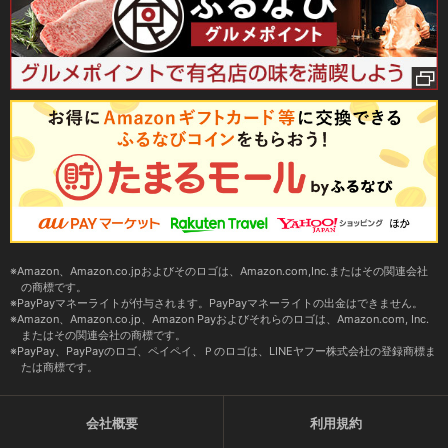
Amazon、Amazon.co.jpおよびそのロゴは、Amazon.com,Inc.またはその関連会社
の商標です。
PayPayマネーライトが付与されます。PayPayマネーライトの出金はできません。
Amazon、Amazon.co.jp、Amazon Payおよびそれらのロゴは、Amazon.com, Inc.
またはその関連会社の商標です。
PayPay、PayPayのロゴ、ペイペイ、Ｐのロゴは、LINEヤフー株式会社の登録商標ま
たは商標です。
会社概要
利用規約