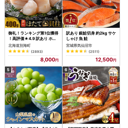
御礼！ランキング第1位獲得
訳あり 銀鮭切身 約2kg サケ
！高評価★4.9 訳あり ホタ
しゃけ 魚 鮭
テ 400g（ほたて 帆立 貝柱
北海道別海町
宮城県気仙沼市
冷凍 ）
(2893)
(2511)
8,000
12,500