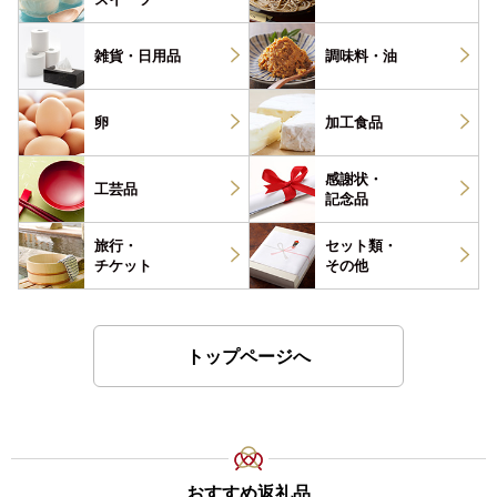
雑貨・
日用品
調味料・
油
卵
加工食品
感謝状・
工芸品
記念品
旅行・
セット類・
チケット
その他
トップページへ
おすすめ返礼品