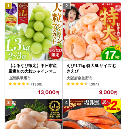
【ふるなび限定】甲州市産
えび 1.7kg 特大5Lサイズ む
厳選旬の大粒シャインマス
きえび
カット 約1.3kg 2～3房【2
山梨県甲州市
大阪府泉佐野市
026年発送】（MG）B12-
(1369)
(394)
472 FN-Limited-VO シャ
13,000
9,000
インマスカット フルーツ