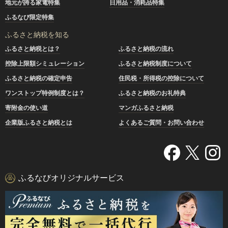
地元が誇る家電特集
日用品・消耗品特集
ふるなび限定特集
ふるさと納税を知る
ふるさと納税とは？
ふるさと納税の流れ
控除上限額シミュレーション
ふるさと納税制度について
ふるさと納税の確定申告
住民税・所得税の控除について
ワンストップ特例制度とは？
ふるさと納税のお礼特典
寄附金の使い道
マンガふるさと納税
企業版ふるさと納税とは
よくあるご質問・お問い合わせ
ふるなびオリジナルサービス