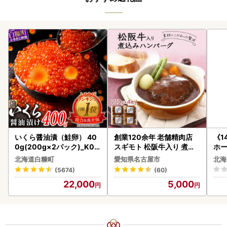
いくら醤油漬（鮭卵） 40
創業120余年 老舗精肉店
《1
0g(200g×2パック)_K02
スギモト 松阪牛入り 煮込
ホ
2-1676
み ハンバーグ 110g×4枚
( 
北海道白糠町
愛知県名古屋市
北海
惣菜 お取り寄せ グルメ ハ
クラ
(5674)
(60)
ンバーグ 冷凍
贈答
22,000
5,000
御中
い 
ル 
02