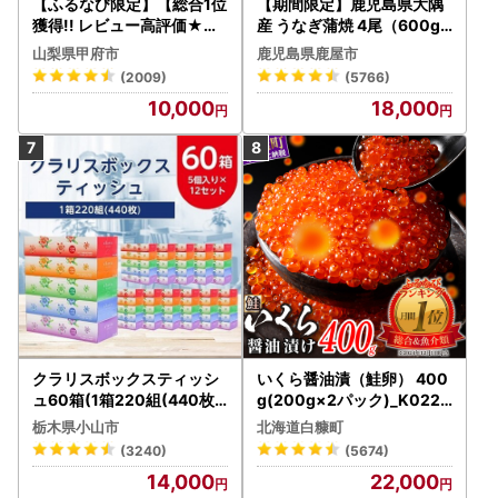
【ふるなび限定】【総合1位
【期間限定】鹿児島県大隅
獲得!! レビュー高評価★】
産 うなぎ蒲焼 4尾（600g
〈2026年度配送分〉山梨
） KN007-004-04-cp18
山梨県甲府市
鹿児島県鹿屋市
県産 シャインマスカット 2
うなぎ 鰻 魚 惣菜 総菜
(2009)
(5766)
～3房（1.0kg以上）シャイ
10,000
18,000
ン フルーツ FN-Limited-S
P
クラリスボックスティッシ
いくら醤油漬（鮭卵） 400
ュ60箱(1箱220組(440枚))
g(200g×2パック)_K022-
(5個入り×12セット)【配送
1676
栃木県小山市
北海道白糠町
不可地域：離島・沖縄県】
(3240)
(5674)
【1256759】
14,000
22,000