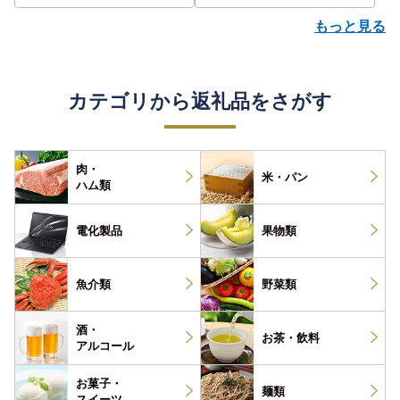
もっと見る
カテゴリから返礼品をさがす
肉・
米・パン
ハム類
電化製品
果物類
魚介類
野菜類
酒・
お茶・
飲料
アルコール
お菓子・
麺類
スイーツ