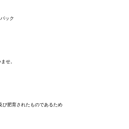
2パック
いませ。
殖及び肥育されたものであるため