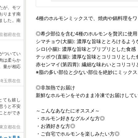
たが、モツ
おります南
4種のホルモンミックスで、焼肉や鍋料理を
ました。南
◎希少部位を含む4種のホルモンを贅沢に使用
 京都府在住
シマチョウ(大腸): 濃厚な旨味ととろけるよう
シロ(小腸): 濃厚な旨味とプリプリとした食感
がついてい
テッポウ(直腸): 濃厚な旨味とコリコリとした
肉は柔らか
赤センマイ(第四胃): 繊細な味わいとコリコ
。量が相応
※脂の多い部位と少ない部位を絶妙にミック
 埼玉県在住
◎非加熱でお届け
新鮮なホルモンをそのまま冷凍でお届けして
とても嬉し
思うと不安
～こんなあなたにオススメ～
ことができ
・ホルモン好きなグルメな方◎
・お酒好きな方◎
 東京都在住
・ご自宅でホルモンを楽しみたい方◎
もっと見る