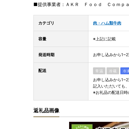
■提供事業者：ＡＫＲ Ｆｏｏｄ Ｃｏｍｐ
カテゴリ
肉・ハム類
牛肉
容量
※上記に記載
発送時期
お申し込みから1~
配送
常温
冷蔵
冷
お申し込みから1~
記入いただいても
※お礼品の配送日時
返礼品画像