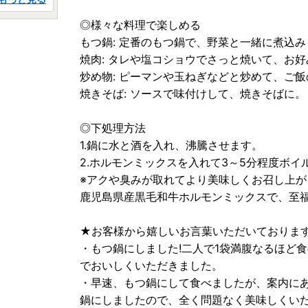
◎様々な料理で楽しめる
もつ鍋: 定番のもつ鍋で、野菜と一緒に煮込み
焼肉: タレや塩コショウでさっと焼いて、お
炒め物: ピーマンや玉ねぎなどと炒めて、ご
焼きそば: ソースで味付けして、焼きそばに。
◎下処理方法
1.鍋に水と酒を入れ、沸騰させます。
2.ホルモンミックスを入れて3～5分程度ボイ
※アクや臭みが取れてより美味しくお召し上が
鹿児島県産黒毛和牛ホルモンミックスで、至
★お客様から嬉しいお言葉いただいておりま
・もつ鍋にしました!二人で1袋満腹なるほど
でおいしくいただきました。
・早速、もつ鍋にして食べましたが、案内にあ
鍋にしましたので、全く問題なく美味しくい