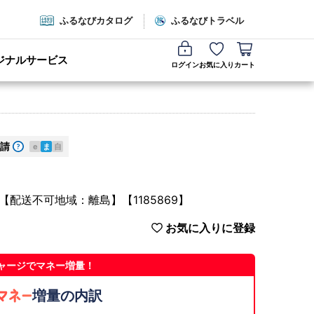
ふるなびカタログ
ふるなびトラベル
ジナルサービス
ログイン
お気に入り
カート
請
e
ま
自
配送不可地域：離島】【1185869】
お気に入りに登録
ャージでマネー増量！
増量の内訳