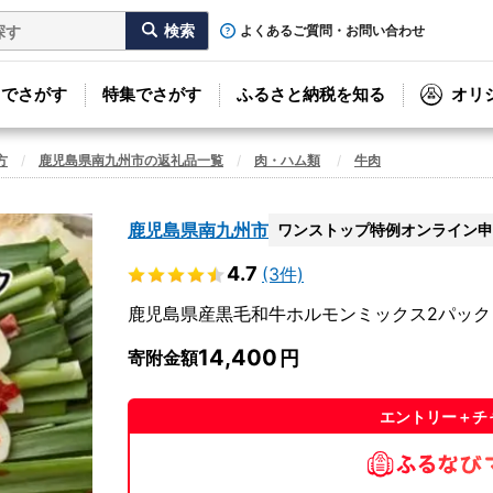
よくあるご質問・お問い合わせ
リでさがす
特集でさがす
ふるさと納税を知る
オリ
方
鹿児島県南九州市の返礼品一覧
肉・ハム類
牛肉
鹿児島県南九州市
ワンストップ特例オンライン申
4.7
(3件)
鹿児島県産黒毛和牛ホルモンミックス2パック【
14,400
寄附金額
エントリー＋チ