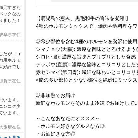
満足すぎた
パックなの
【鹿児島の恵み、黒毛和牛の旨味を凝縮!】
りました！
4種のホルモンミックスで、焼肉や鍋料理を
 岐阜県在住
◎希少部位を含む4種のホルモンを贅沢に使用
シマチョウ(大腸): 濃厚な旨味ととろけるよう
したが、ゴ
シロ(小腸): 濃厚な旨味とプリプリとした食感
肉用ホルモ
テッポウ(直腸): 濃厚な旨味とコリコリとした
大好評でし
赤センマイ(第四胃): 繊細な味わいとコリコ
※脂の多い部位と少ない部位を絶妙にミック
 滋賀県在住
◎非加熱でお届け
思います。
新鮮なホルモンをそのまま冷凍でお届けして
ニンニク少
ています。
～こんなあなたにオススメ～
・ホルモン好きなグルメな方◎
 大阪府在住
・お酒好きな方◎
もっと見る