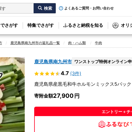
よくあるご質問・お問い合わせ
リでさがす
特集でさがす
ふるさと納税を知る
オリ
方
鹿児島県南九州市の返礼品一覧
肉・ハム類
牛肉
鹿児島県南九州市
ワンストップ特例オンライン申
4.7
(3件)
鹿児島県産黒毛和牛ホルモンミックス5パック【
27,900
寄附金額
エントリー＋チ