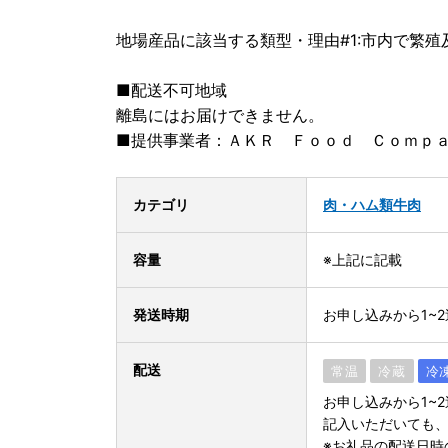
地場産品に該当する類型・理由#1:市内で繁
■配送不可地域
離島にはお届けできません。
■提供事業者：ＡＫＲ Ｆｏｏｄ Ｃｏｍｐ
カテゴリ
肉・ハム類
牛肉
容量
※上記に記載
発送時期
お申し込みから1~
配送
常温
冷蔵
冷
お申し込みから1~
記入いただいても
※お礼品の配送日時