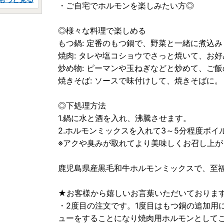
・ご自宅でホルモンを楽しみたい方◎
◎様々な料理で楽しめる
もつ鍋: 定番のもつ鍋で、野菜と一緒に煮込み
焼肉: タレや塩コショウでさっと焼いて、お
炒め物: ピーマンや玉ねぎなどと炒めて、ご
焼きそば: ソースで味付けして、焼きそばに。
◎下処理方法
1.鍋に水と酒を入れ、沸騰させます。
2.ホルモンミックスを入れて3～5分程度ボイ
※アクや臭みが取れてより美味しくお召し上が
鹿児島県産黒毛和牛ホルモンミックスで、至
★お客様から嬉しいお言葉いただいておりま
・2度目の注文です。1度目はもつ鍋の追加用
ューをすることになり焼肉用ホルモンとして