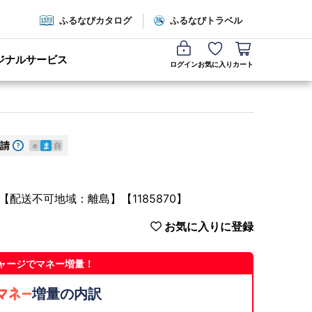
ふるなびカタログ
ふるなびトラベル
ジナルサービス
ログイン
お気に入り
カート
請
e
ま
自
配送不可地域：離島】【1185870】
お気に入りに登録
ャージでマネー増量！
増量の内訳