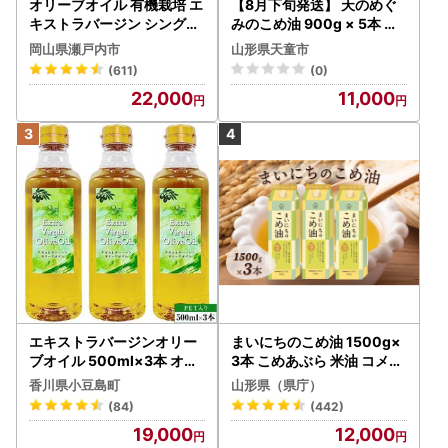
オリーブオイル 有機栽培 エ
【8月下旬発送】 天のめぐ
キストラバージン シングル
みのこめ油 900g × 5本 米
2本 オリーブオイル
油
岡山県瀬戸内市
山形県天童市
(611)
(0)
22,000
11,000
エキストラバージンオリー
まいにちのこめ油 1500g×
ブオイル 500ml×3本 オリ
3本 こめあぶら 米油 コメ油
ーブオイル 食用油
揚げ物 炒め物 サラダ 山形
香川県小豆島町
山形県（県庁）
県 食用油 食用オイル 調理
(84)
(442)
油 油 食品 山形県 F2Y-173
19,000
12,000
0