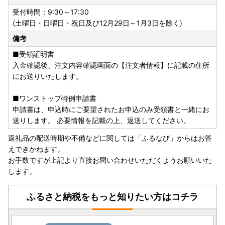
返礼品をお届けした時点で配達完了となり、その後の返礼品
受付時間：9:30～17:30
の事象についてはご寄附者様（返礼品受取人を含む）の責任
(土曜日・日曜日・祝日及び12月29日～1月3日を除く)
となりますのであらかじめご了承ください。
備考
・雨天時や指定場所に入らない等の理由で置き配等ができな
い場合、配送業者の判断により対面でのお届けに変更となる
■受領証明書
ことがあります。
入金確認後、注文内容確認画面の【注文者情報】に記載の住所
にお送りいたします。
【ふるさと納税の対象となる地方団体の指定について】
日田市は、令和7年9月26日付総務大臣通知「ふるさと納税
■ワンストップ特例申請書
の対象となる地方団体の指定について（通知）」にて、地方
申請書は、申込時にご要望されたお申込のみ受領書と一緒にお
税法（昭和25年法律第226号）第37条の2第2項及び第314条
送りします。 必要情報を記載の上、返送してください。
の7第2項の規定に基づき、ふるさと納税の対象となる地方団
返礼品の配送時期や不備などに関しては「ふるなび」からはお答
体として指定されました。
えできかねます。
指定対象期間は、令和7年10月1日から令和8年9月30日まで
お手数ですが上記より直接お問い合わせいただくようお願いいた
です。
します。
ふるさと納税をもっと知りたい方はコチラ