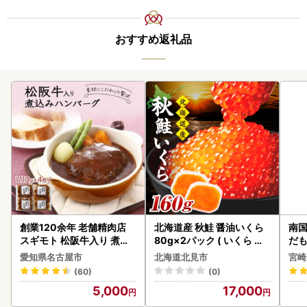
おすすめ返礼品
創業120余年 老舗精肉店
北海道産 秋鮭 醤油いくら
南国
スギモト 松阪牛入り 煮込
80g×2パック ( いくら イ
だも
み ハンバーグ 110g×4枚
クラ 魚卵 鮭 サケ さけ 鮭い
ス【
愛知県名古屋市
北海道北見市
宮崎
惣菜 お取り寄せ グルメ ハ
くら 醤油漬け パック 北海
(60)
(0)
ンバーグ 冷凍
道産 ふるさと納税 秋鮭 )【
5,000
17,000
233-0002】