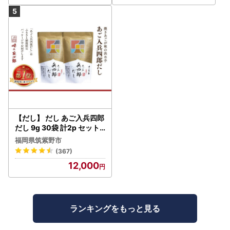
【だし】 だし あご入兵四郎
だし 9g 30袋 計2p セット
21760217
福岡県筑紫野市
(367)
12,000
ランキングをもっと見る