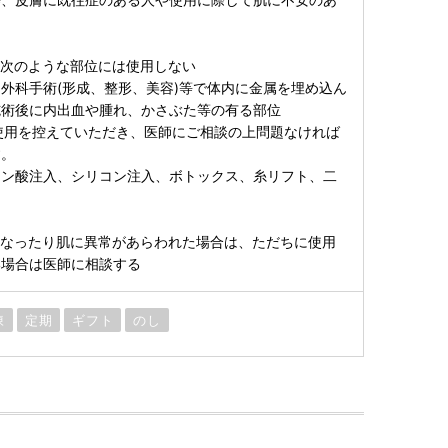
や次のような部位には使用しない
外科手術(形成、整形、美容)等で体内に金属を埋め込ん
施術後に内出血や腫れ、かさぶた等の有る部位
使用を控えていただき、医師にご相談の上問題なければ
す。
ロン酸注入、シリコン注入、ボトックス、糸リフト、二
くなったり肌に異常があらわれた場合は、ただちに使用
い場合は医師に相談する
凍
定期
ギフト
のし