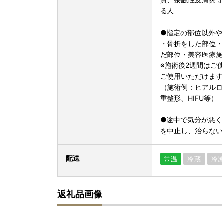
る人
●指定の部位以外
・骨折をした部位・
だ部位・美容医療
※施術後2週間はご
ご使用いただけま
（施術例：ヒアル
重整形、HIFU等）
●途中で気分が悪
を中止し、治らな
配送
常温
冷蔵
冷
返礼品画像