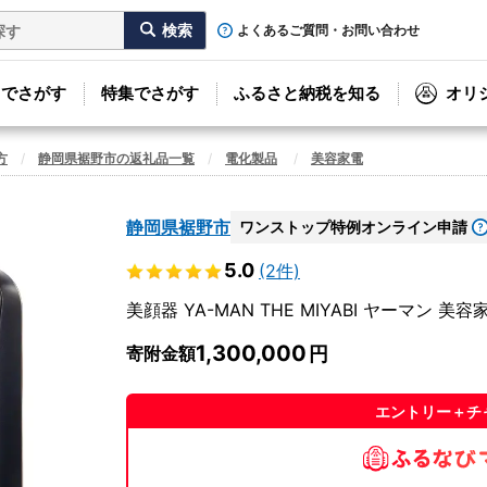
よくあるご質問・お問い合わせ
リでさがす
特集でさがす
ふるさと納税を知る
オリ
方
静岡県裾野市の返礼品一覧
電化製品
美容家電
静岡県裾野市
ワンストップ特例オンライン申請
5.0
(2件)
美顔器 YA-MAN THE MIYABI ヤーマン 
1,300,000
寄附金額
エントリー＋チ