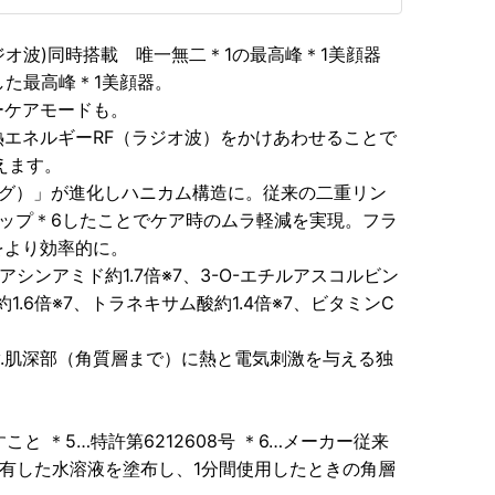
(ラジオ波)同時搭載 唯一無二＊1の最高峰＊1美顔器
した最高峰＊1美顔器。
ーケアモードも。
と熱エネルギーRF（ラジオ波）をかけあわせることで
えます。
ング）」が進化しハニカム構造に。従来の二重リン
ップ＊6したことでケア時のムラ軽減を実現。フラ
をより効率的に。
シンアミド約1.7倍※7、3-O-エチルアスコルビン
1.6倍※7、トラネキサム酸約1.4倍※7、ビタミンC
Technology.肌深部（角質層まで）に熱と電気刺激を与える独
と ＊5…特許第6212608号 ＊6…メーカー従来
含有した水溶液を塗布し、1分間使用したときの角層