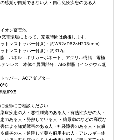
激の感覚が自覚できない人・自己免疫疾患のある人
ムイオン蓄電池
※充電環境によって、充電時間は前後します。
トンストッパー付き)：約W52×D62×H203(mm)
ットンストッパー付き)：約312g
樹脂 パネル：ポリカーボネート、アクリル樹脂 電極
/ステンレス 本体金属調部分：ABS樹脂（インジウム蒸
トッパー、ACアダプター
0℃
級IPX5
前に医師にご相談ください
感染症疾患の人・悪性腫瘍のある人・有熱性疾患の人・
患のある人・発熱している人 ・糖尿病のなどの高度な
障害による知覚障害のある人・神経障害のある人・皮膚
性皮膚炎の人・通院して薬を服用中の人・アレルギー体
等、皮膚に既往症のある人や使用に際して肌に不安のあ