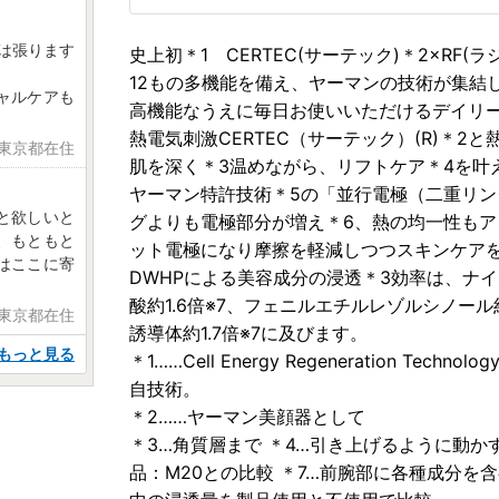
段は張ります
史上初＊1 CERTEC(サーテック)＊2×RF
12もの多機能を備え、ヤーマンの技術が集結
ャルケアも
高機能なうえに毎日お使いいただけるデイリ
熱電気刺激CERTEC（サーテック）(R)＊2
 東京都在住
肌を深く＊3温めながら、リフトケア＊4を叶
ヤーマン特許技術＊5の「並行電極（二重リ
と欲しいと
グよりも電極部分が増え＊6、熱の均一性もア
、もともと
ット電極になり摩擦を軽減しつつスキンケア
はここに寄
DWHPによる美容成分の浸透＊3効率は、ナイア
酸約1.6倍※7、フェニルエチルレゾルシノール約
 東京都在住
誘導体約1.7倍※7に及びます。
もっと見る
＊1……Cell Energy Regeneration 
自技術。
＊2……ヤーマン美顔器として
＊3…角質層まで ＊4…引き上げるように動かすこ
品：M20との比較 ＊7…前腕部に各種成分を