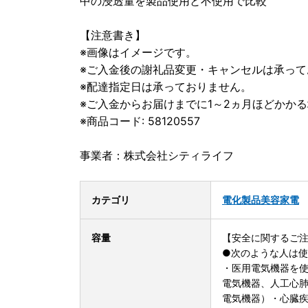
中の浸透量を製品使用と不使用で比較
【注意書き】
※画像はイメージです。
※ご入金後の謝礼品変更・キャンセルは承って
※配達指定日は承っておりません。
※ご入金からお届けまでに1～2ヵ月ほどかか
※商品コード: 58120557
事業者：株式会社シティライフ
カテゴリ
電化製品
美容家電
容量
【安全に関するご
●次のような人は
・医用電気機器を
電気機器、人工心
電気機器）・心臓