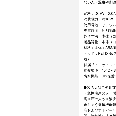
ない人・温度や刺
定格：DC9V 2.0A
消費電力：約18W
使用電池：リチウ
充電時間：約3時間
外形寸法：本体（コッ
製品質量：本体（コ
材料：本体：ABS
ヘッド：PET樹脂
着）
付属品：コットンス
推奨環境：15℃～3
防水機能：JIS保護等
●次の人はご使用
・急性疾患の人・
高血圧の人や血液疾
末しょう循環機能
病およびアトピー
質、接触性皮膚炎