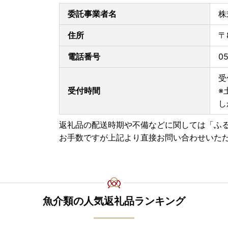
申請書データをダウンロードし、ご自身で印刷の
委託事業者名
株
『ワンストップ特例申請書用紙の送付先』
〒834-0115
住所
〒
福岡県八女郡広川町大字新代1804-1
広川町役場 自治防災課自治振興係 宛
電話番号
0
【３、書類の発送を依頼する】
受
受付時間
※
ご依頼いただくと、ワンストップ特例申請書を封
し
※郵送には最大2週間程度お時間をいただきます。
返礼品の配送時期や不備などに関しては「ふ
何卒、本取り組みへのご理解とご協力を賜ります
お手数ですが上記より直接お問い合わせいた
◆申請書類の送付について◆
お礼の品とは別に、入金確認後1～2週間程度で
【お礼品のお届けについて】
魚介類の人気返礼品ランキング
・ご入金確認後、各提供事業者より直接発送いた
・お品により配送時期が異なりますので、お礼品