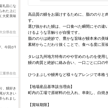
返礼品にな
られた上に
高品質の鰻をお届けするために、脂ののりと
く大変美味
す。
選び抜かれた鰻は、一口食べた瞬間にその違
 大分県在住
けるような舌触りが自慢です。
脂ののりは絶妙で、豊かな旨味が鰻本来の美
素材からこだわり抜くことで、食べる度に至
、今回が1
タレは九州地方特有のやや甘めのものを使用
鰻の肉質と絶妙に絡み合い、一口ごとに口の
 三重県在住
ひつまぶしや鰻丼など様々なアレンジで本格
【地場産品基準該当理由】
り、鰻好き
町内の工場で原材料の仕入れ、串刺し、白焼
尾が大きい
得られまし
【賞味期限】