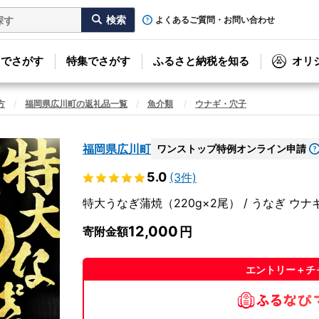
よくあるご質問・お問い合わせ
リでさがす
特集でさがす
ふるさと納税を知る
オリ
方
福岡県広川町の返礼品一覧
魚介類
ウナギ・穴子
福岡県広川町
ワンストップ特例オンライン申請
5.0
(3件)
特大うなぎ蒲焼（220g×2尾） / うなぎ ウナギ 鰻
12,000
寄附金額
エントリー＋チ