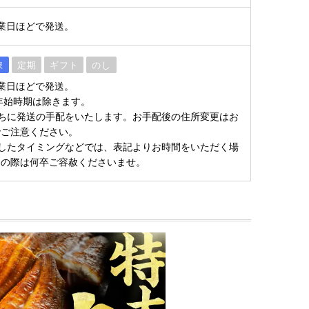
業日ほどで発送。
凍
定期
ギフト
のし
業日ほどで発送。
年始時期は除きます。
ちに発送の手配をいたします。お手配後の住所変更はお
でご注意ください。
したタイミングなどでは、表記よりお時間をいただく場
その際は何卒ご容赦くださいませ。