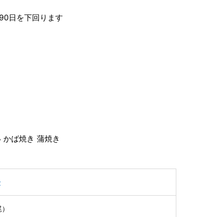
90日を下回ります
い かば焼き 蒲焼き
子
尾）