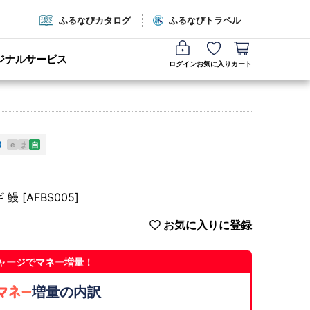
ふるなびカタログ
ふるなびトラベル
ジナルサービス
ログイン
お気に入り
カート
e
ま
自
 [AFBS005]
お気に入りに登録
ャージでマネー増量！
増量の内訳