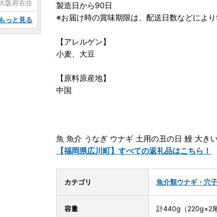
 大阪府在住
製造日から90日
※お届け時の賞味期限は、配送日数などにより
もっと見る
【アレルゲン】
小麦、大豆
【原料原産地】
中国
魚 魚介 うなぎ ウナギ 土用の丑の日 鰻 大き
【福岡県広川町】すべての返礼品はこちら！
カテゴリ
魚介類
ウナギ・穴
容量
計440g（220g×2