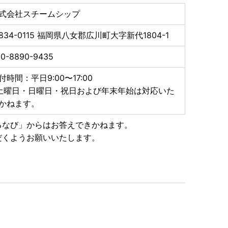
うえ、必要書類とあわせて町へお送りください。
式会社スチームシップ
834-0115
福岡県八女郡広川町大字新代1804-1
50-8890-9435
付時間：平日9:00〜17:00
土曜日・日曜日・祝日および年末年始は対応いた
書にて郵送いたします。
かねます。
お急ぎの場合は「1」または「2」をご利用ください。
るなび」からはお答えできかねます。
ようお願い申し上げます。
だくようお願いいたします。
寄附者登録住所へ郵送いたします。
します。
ページに記載の発送期日にてご確認をお願いします。