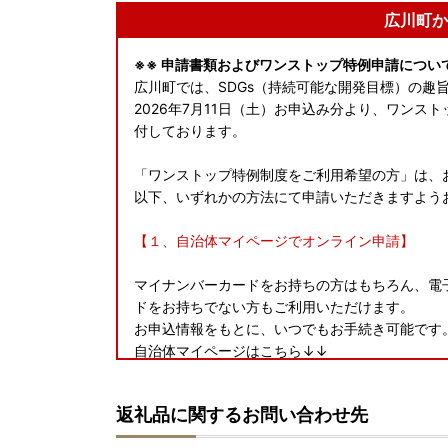
広川町か
※※ 申請書類およびワンストップ特例申請について
広川町では、SDGs（持続可能な開発目標）の趣
2026年7月11日（土）お申込み分より、ワン
付しております。
「ワンストップ特例制度をご利用希望の方」は、
以下、いずれかの方法にて申請いただきますよう
【１、自治体マイページでオンライン申請】
マイナンバーカードをお持ちの方はもちろん、電
ドをお持ちでない方もご利用いただけます。
お申込情報をもとに、いつでもお手続き可能です
自治体マイページはこちら↓↓
https://mypg.jp/guest/sign-in/#
返礼品に関するお問い合わせ先
【２、申請書データをダウンロードして印刷・郵