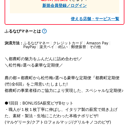
新規会員登録／ログイン
使える店舗・サービス一覧
ふるなびマネーとは
決済方法：
ふるなびマネー
クレジットカード
Amazon Pay
PayPay
楽天ペイ
d払い
郵便振替
その他
＼都農町の魅力をふんだんに詰め合わせ!／
＼松竹梅♪選べる豪華な定期便／
農の都＝都農町から松竹梅♪選べる豪華な定期便『都農町定期便
(竹)全6回』をご用意いたしました!
都農町の事業者様のご協力により実現した、スペシャルな定期便♪
●1回目：BONLISSA薪窯ピザBセット
・職人が１枚１枚丁寧に伸ばし、イタリア製の薪窯で焼き上げ
た、素材・製法・生地にこだわった本格ナポリピザ!
(マルゲリータ/クアトロフォルマッジ/グリルキノコのピザ)