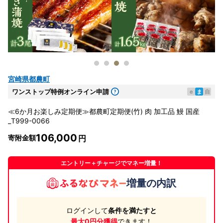
宮崎県都農町
ワンストップ特例オンライン申請
e
ま
自
≪6か月お楽しみ定期便≫都農町定期便(竹) 肉 加工品 鰻 国産
_T999-0066
106,000
寄附金額
エントリー＋チャージでマネー増量！
増量の内訳
ログインして
条件を満たすと
最大0円分獲得
できます！