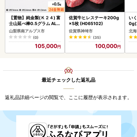
【置物】純金製(Ｋ２４) 富
佐賀牛ヒレステーキ200g
いく
士山延べ棒0.5グラム ALP
×5枚 (H065102)
0g
BK181
2-1
山梨県南アルプス市
佐賀県神埼市
北海
(0)
(35)
105,000
100,000
最近チェックした返礼品
返礼品詳細ページの閲覧で、ここに履歴が表示されます。