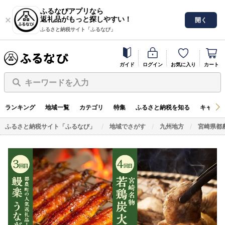
ふるなびアプリなら
返礼品がもっと探しやすい！
開く
ふるさと納税サイト「ふるなび」
ガイド
ログイン
お気に入り
カート
キーワードを入力
ランキング
地域一覧
カテゴリ
特集
ふるさと納税を知る
キャンペ
ふるさと納税サイト「ふるなび」
地域でさがす
九州地方
宮崎県都