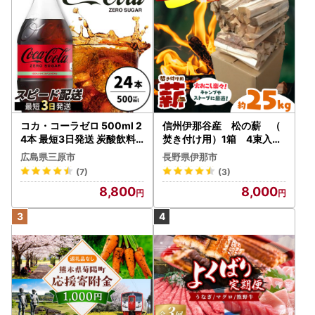
コカ・コーラゼロ 500ml 2
信州伊那谷産 松の薪 （
4本 最短3日発送 炭酸飲料
焚き付け用）1箱 4束入り
ペットボトル 糖質ゼロ コー
２５ｋｇ相当｜薪 25kg
広島県三原市
長野県伊那市
ク コーラ 飲料 ソフトドリ
松の薪 長野県 伊那市 キャ
(7)
(3)
ンク 広島県 三原市 014070
ンプ BBQ アウトドア【008
8,800
8,000
-17】