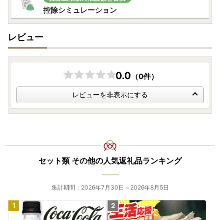
■返礼品について
控除シミュレーション
◇住民票が都農町にある方は、返礼品のお届けは対象外で
す。
レビュー
◇お届けいたしました返礼品は確実にお受取りください。長
期不在等の寄附者様事由による返品交換、キャンセルはお受
けしておりません。
◇ヤマト運輸様では、返礼品発送後にお届け先を変更（転
0.0
（0件）
送）する場合、転送料金は贈答用の場合でもお届け先様のご
負担となりますので、ご住所にお間違いがないかご確認の上
レビューを非表示にする
ご寄附ください。
なお、お届け先様が住所不明で配達ができない場合は、送り
状記載のご依頼主様に返送させていただきますので、予めご
了承ください。
◇一部離島にはクール便でのお届けができかねますのでご注
意ください。
セット類 その他の人気返礼品ランキング
◇万一、返礼品に破損・汚損・不良およびご注文と異なる場
合は、必ず状態が確認できる写真などをメールにてお送りく
集計期間：2026年7月30日～2026年8月5日
ださい。