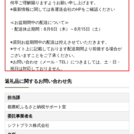
何卒ご理解賜りますようお願い申し上げます。
※最新情報に関しては各運送会社のHPをご確認ください
≪お盆期間中の配送について≫
・配送休止期間：8月6日（木）～8月15日（土）
※原則お盆期間中の配送は控えさせていただきます。
※サイト上に記載しております配送期間より前後する場合が
ございますことをご了承ください。
※お問い合わせ（メール・TEL）につきましては、土・日・
祝日は対応しておりません。
※青果物に限り、お盆期間中に出荷する場合もございます。
返礼品に関するお問い合わせ先
※2週間以内発送のお礼品については、出荷停止期間を除い
た2週間以内の発送となります。
担当課
✨⛩️都農夏大祭⛩️✨
都農町ふるさと納税サポート室
都農町に本格的な夏が訪れました🌻✨ 来る8月1日(土)2日
(日)には、日向国一之宮夏大祭が開催され、町全体が祭りの
委託事業者名
熱気と活気に包まれます🤩‼️
シフトプラス株式会社
この夏の始まりに合わせ、日頃から都農町を応援してくださ