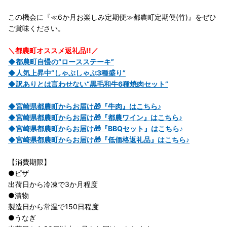
この機会に『≪6か月お楽しみ定期便≫都農町定期便(竹)』をぜひ
ご賞味ください。
＼都農町オススメ返礼品!!／
◆都農町自慢の“ロースステーキ”
◆人気上昇中“しゃぶしゃぶ3種盛り”
◆訳ありとは言わせない“黒毛和牛6種焼肉セット”
◆宮崎県都農町からお届け🎁『牛肉』はこちら♪
◆宮崎県都農町からお届け🎁『都農ワイン』はこちら♪
◆宮崎県都農町からお届け🎁『BBQセット』はこちら♪
◆宮崎県都農町からお届け🎁『低価格返礼品』はこちら♪
【消費期限】
●ピザ
出荷日から冷凍で3か月程度
●漬物
製造日から常温で150日程度
●うなぎ