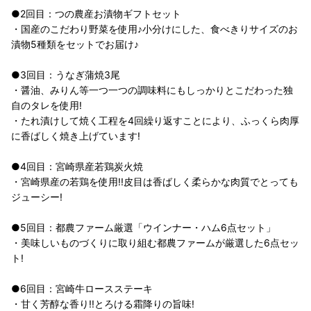
●2回目：つの農産お漬物ギフトセット
・国産のこだわり野菜を使用♪小分けにした、食べきりサイズのお
漬物5種類をセットでお届け♪
●3回目：うなぎ蒲焼3尾
・醤油、みりん等一つ一つの調味料にもしっかりとこだわった独
自のタレを使用!
・たれ漬けして焼く工程を4回繰り返すことにより、ふっくら肉厚
に香ばしく焼き上げています!
●4回目：宮崎県産若鶏炭火焼
・宮崎県産の若鶏を使用!!皮目は香ばしく柔らかな肉質でとっても
ジューシー!
●5回目：都農ファーム厳選「ウインナー・ハム6点セット」
・美味しいものづくりに取り組む都農ファームが厳選した6点セッ
ト!
●6回目：宮崎牛ロースステーキ
・甘く芳醇な香り!!とろける霜降りの旨味!