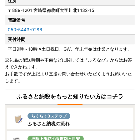
る皆様へ、感謝の気持ちを込めた「夏大祭」をお届けします
住所
🎁🧡
〒889-1201
宮崎県都農町大字川北1432-15
◆都農夏大祭★特別規格はこちら
電話番号
✨NEW ARRIVAL✨
050-5443-0286
都農町の魅力満載の品を一挙ご紹介!!🎉🙌
受付時間
出来たてホヤホヤの新商品が盛りだくさん🤗🌈
平日9時～18時 ※土日祝日、GW、年末年始は休業となります。
お肉🥩に加工品🍕にデザート🍈に
返礼品の配送時期や不備などに関しては「ふるなび」からはお答
あなたのハートをわしずかみすること間違いなし💗
えできかねます。
ぜひ一度ご賞味ください～!!
お手数ですが上記より直接お問い合わせいただくようお願いいた
◆新着返礼品特集はこちら
します。
■都農町「ふるまど」
ふるさと納税をもっと知りたい方はコチラ
新規アカウント登録の上ログインし寄附情報を追加していた
だきますと、公的個人認証サービス【IAM （アイアム）】を
利用したオンラインでのワンストップ特例申請及び変更申請
らくらく3ステップ
や、受付状況の確認等が可能です。詳細につきましては、以
ふるさと納税の流れ
下のURLよりご確認ください。
ふるまど（※外部サイトへ遷移します）
控除上限額の限度額と目安