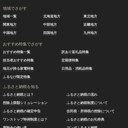
地域でさがす
地域一覧
北海道地方
東北地方
関東地方
中部地方
近畿地方
中国地方
四国地方
九州地方
おすすめ特集でさがす
おすすめ特集一覧
訳あり返礼品特集
担当者おすすめ特集
定期便特集
地元が誇る家電特集
日用品・消耗品特集
ふるなび限定特集
ふるさと納税を知る
ふるさと納税とは？
ふるさと納税の流れ
控除上限額シミュレーション
ふるさと納税制度について
ふるさと納税の確定申告
住民税・所得税の控除について
ワンストップ特例制度とは？
ふるさと納税のお礼特典
寄附金の使い道
マンガふるさと納税