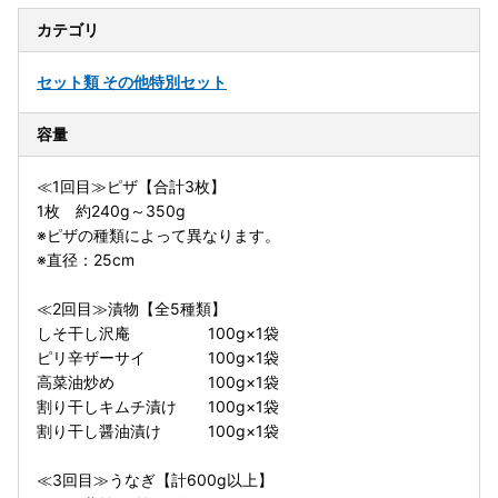
カテゴリ
セット類 その他
特別セット
容量
≪1回目≫ピザ【合計3枚】
1枚 約240g～350g
※ピザの種類によって異なります。
※直径：25cm
≪2回目≫漬物【全5種類】
しそ干し沢庵 100g×1袋
ピリ辛ザーサイ 100g×1袋
高菜油炒め 100g×1袋
割り干しキムチ漬け 100g×1袋
割り干し醤油漬け 100g×1袋
≪3回目≫うなぎ【計600g以上】