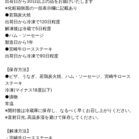
出荷日から30日以上の品をお届けいたします
※化粧箱側面の一括表示欄に記載あり
●若鶏炭火焼
出荷日から冷凍で120日程度
解凍後は冷蔵で5日程度
●ハム・ソーセージ
製造日から1年
●宮崎牛ロースステーキ
出荷日から冷凍で90日程度
【保存方法】
●ピザ、うなぎ、若鶏炭火焼、ハム・ソーセージ、宮崎牛ロース
ステーキ
冷凍(マイナス18度以下)
●漬物
常温
※開封後は冷蔵庫に保存し、なるべく早くお召し上がりください。
※直射⽇光､⾼温多湿を避けて保存してください。
【解凍方法】
・宮崎牛ロースステーキ