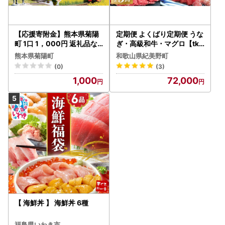
【応援寄附金】熊本県菊陽
定期便 よくばり定期便 うな
町 1口 1，000円 返礼品な
ぎ ･ 高級和牛 ･ マグロ【tkb
しのご寄附 【菊陽町】[B
104】
熊本県菊陽町
和歌山県紀美野町
HZZ001]
(0)
(3)
1,000
72,000
【 海鮮丼 】 海鮮丼 6種
福島県いわき市