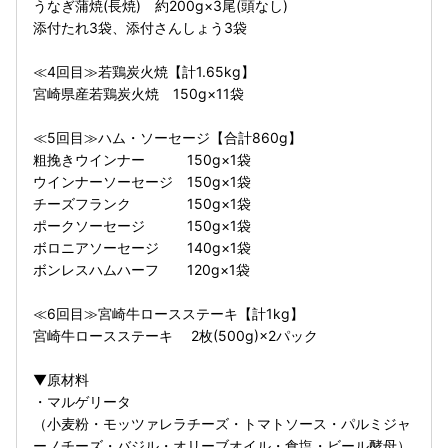
うなぎ蒲焼(長焼) 約200g×3尾(頭なし)
添付たれ3袋、添付さんしょう3袋
≪4回目≫若鶏炭火焼【計1.65kg】
宮崎県産若鶏炭火焼 150g×11袋
≪5回目≫ハム・ソーセージ【合計860g】
粗挽きウインナー 150g×1袋
ウインナーソーセージ 150g×1袋
チーズフランク 150g×1袋
ポークソーセージ 150g×1袋
ボロニアソーセージ 140g×1袋
ボンレスハムハーフ 120g×1袋
≪6回目≫宮崎牛ロースステーキ【計1kg】
宮崎牛ロースステーキ 2枚(500g)×2パック
▼原材料
・マルゲリータ
（小麦粉・モッツァレラチーズ・トマトソース・パルミジャ
ーノチーズ・バジル・オリーブオイル・食塩・ビール酵母）