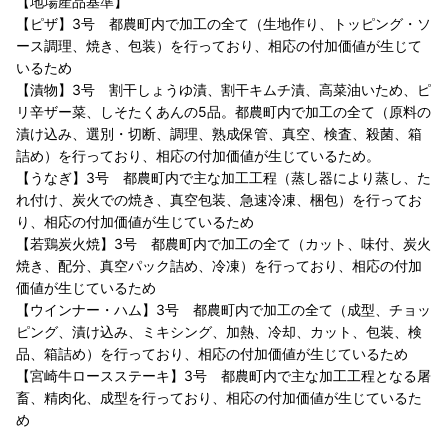
【地場産品基準】
【ピザ】3号 都農町内で加工の全て（生地作り、トッピング・ソ
ース調理、焼き、包装）を行っており、相応の付加価値が生じて
いるため
【漬物】3号 割干しょうゆ漬、割干キムチ漬、高菜油いため、ピ
リ辛ザー菜、しそたくあんの5品。都農町内で加工の全て（原料の
漬け込み、選別・切断、調理、熟成保管、真空、検査、殺菌、箱
詰め）を行っており、相応の付加価値が生じているため。
【うなぎ】3号 都農町内で主な加工工程（蒸し器により蒸し、た
れ付け、炭火での焼き、真空包装、急速冷凍、梱包）を行ってお
り、相応の付加価値が生じているため
【若鶏炭火焼】3号 都農町内で加工の全て（カット、味付、炭火
焼き、配分、真空パック詰め、冷凍）を行っており、相応の付加
価値が生じているため
【ウインナー・ハム】3号 都農町内で加工の全て（成型、チョッ
ピング、漬け込み、ミキシング、加熱、冷却、カット、包装、検
品、箱詰め）を行っており、相応の付加価値が生じているため
【宮崎牛ロースステーキ】3号 都農町内で主な加工工程となる屠
畜、精肉化、成型を行っており、相応の付加価値が生じているた
め