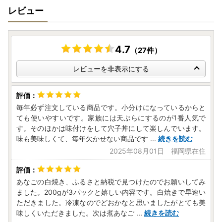
レビュー
【詐欺サイトにご注意ください】
ふるさと納税の画像や返礼品名を不正にコピーした悪質なサ
イトが確認されています。
怪しいと感じた場合は、お申込みされる対馬市までご確認い
4.7
（27件）
ただく等、悪質な詐欺には十分ご注意ください。
対馬市でのふるさと納税寄附申し込みサイトにつきまして
レビューを非表示にする
は、公式HPにてご確認ください。
毎年必ず注文している商品です。小分けになっているからと
【ヤマト運輸・転送サービスの有料化について】
ても使いやすいです。家族には天ぷらにするのが1番人気で
令和5年6月1日発送分以降、ヤマト運輸より転送サービスの
す。そのほかは味付けをして穴子丼にして楽しんでいます。
有料化が発表されております。転送の際は、ご注意くださ
味も美味しくて、毎年欠かせない商品です
...
続きを読む
い。
2025年08月01日 福岡県在住
お届け先が変更となる場合は、事前に問い合わせ窓口へご連
絡をお願いいたします。
あなごの白焼き、ふるさと納税で見つけたのでお願いしてみ
ました。200gが3パックと嬉しい内容です。白焼きで早速い
【ふるさと納税の対象となる地方団体の指定について】
ただきました。冷凍なのでどおかなと思いましたがとても美
対馬市は令和７年９月２６日付総務大臣通知「ふるさと納税
味しくいただきました。次は煮あなご
...
続きを読む
の対象となる地方団体の指定について（通知）」にて、地方