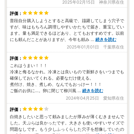
2025年02月15日 神奈川県在住
税法（昭和２５年法律第２２６号）第３７条の２第２項及び
第３１４条の７第２項の規定に基づき、ふるさと納税の対象
となる地方団体として指定されました。
普段自分購入しようとすると高級で、躊躇してしまう穴子で
指定対象期間は、令和７年１０月１日から令和８年９月３０
すが、味はもちろん調理しやすいかたちで届き、重宝してい
日までです。
ます。量も満足できるほどあり、とてもおすすめです。以前
にも頼んだことがありますが、今年も頼み
...
続きを読む
2025年01月01日 千葉県在住
これはうまい！！！
冷凍と侮るなかれ。冷凍とは良いもので新鮮さをいつまでも
確保しておいてくれる。必要なだけ使える。
煮付け、焼き、煮しめ、なんでもおっけー！！！
ご飯のお供に…。卵に閉じて柳川風
...
続きを読む
2024年04月25日 愛知県在住
白焼きしたいと思って頼みましたが厚みが薄くむきませんで
した。天ぷらは良かったです。大きさも使いやすいサイズで
問題なしです。もう少しふっくらした穴子を想像していたの