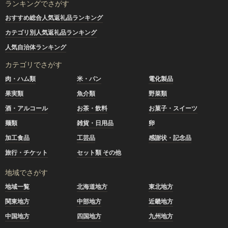
ランキングでさがす
おすすめ総合人気返礼品ランキング
カテゴリ別人気返礼品ランキング
人気自治体ランキング
カテゴリでさがす
肉・ハム類
米・パン
電化製品
果実類
魚介類
野菜類
酒・アルコール
お茶・飲料
お菓子・スイーツ
麺類
雑貨・日用品
卵
加工食品
工芸品
感謝状・記念品
旅行・チケット
セット類 その他
地域でさがす
地域一覧
北海道地方
東北地方
関東地方
中部地方
近畿地方
中国地方
四国地方
九州地方