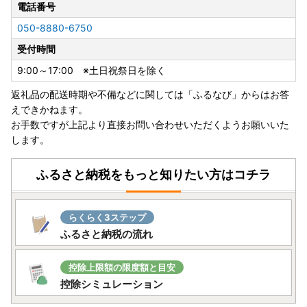
電話番号
オンライン申請のご案内
050-8880-6750
受付時間
※詳しい申請手順は、お送りする書類をご確認くださいま
せ。
9:00～17:00 ※土日祝祭日を除く
※マイナンバーカードをお持ちでない方は、引き続き申請書
返礼品の配送時期や不備などに関しては「ふるなび」からはお答
のご提出（郵送）が必要となります。
えできかねます。
お送りするワンストップ特例申請書に必要事項をご記入、ご
お手数ですが上記より直接お問い合わせいただくようお願いいた
本人様確認書類とともにご返送をお願いします。
します。
■返送先■
ふるさと納税をもっと知りたい方はコチラ
〒817-8510 長崎県対馬市厳原町国分1441番地
対馬市役所 しまづくり推進部 地域づくり課 宛て
※締切：ご寄附いただいた翌年の
1月10日必着
らくらく3ステップ
ふるさと納税の流れ
【書類の発送について】
控除上限額の限度額と目安
入金確認後、1週間程度で送付いたします。
控除シミュレーション