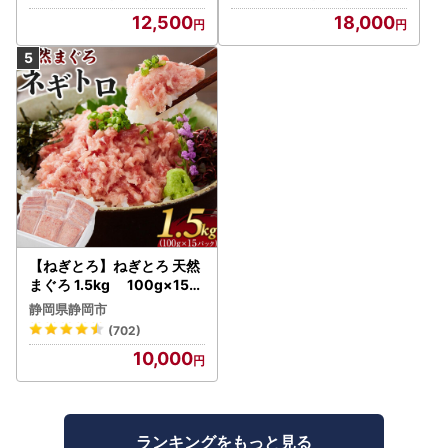
12,500
18,000
【ねぎとろ】ねぎとろ 天然
まぐろ 1.5kg 100g×15パ
ック
静岡県静岡市
(702)
10,000
ランキングをもっと見る