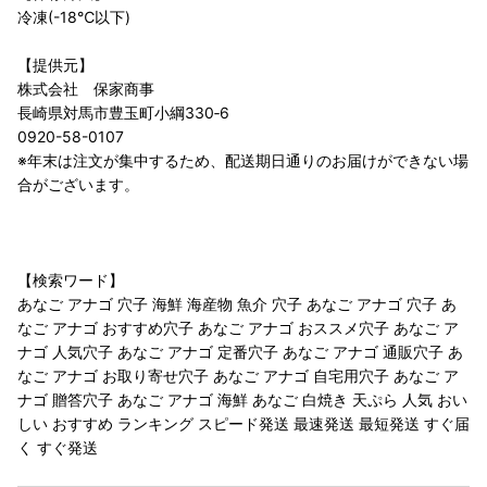
冷凍(-18℃以下)
【提供元】
株式会社 保家商事
長崎県対馬市豊玉町小綱330‐6
0920-58-0107
※年末は注文が集中するため、配送期日通りのお届けができない場
合がございます。
【検索ワード】
あなご アナゴ 穴子 海鮮 海産物 魚介 穴子 あなご アナゴ 穴子 あ
なご アナゴ おすすめ穴子 あなご アナゴ おススメ穴子 あなご ア
ナゴ 人気穴子 あなご アナゴ 定番穴子 あなご アナゴ 通販穴子 あ
なご アナゴ お取り寄せ穴子 あなご アナゴ 自宅用穴子 あなご ア
ナゴ 贈答穴子 あなご アナゴ 海鮮 あなご 白焼き 天ぷら 人気 おい
しい おすすめ ランキング スピード発送 最速発送 最短発送 すぐ届
く すぐ発送