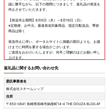
誠に勝手ながら、以下の期間につきまして、返礼品の発送を
停止させていただきます。
【発送停止期間】8月6日（木）～8月16日（日）
※定期便、お中元、最速発送対象商品、指定日配送品、季節
商品は除く
発送停止に伴い、ポータルサイトに掲載の期日よりも、お届
けまでに時間を要する場合がございます。
ご迷惑をおかけいたしますが、何卒ご理解のほどお願い申し
上げます。
返礼品に関するお問い合わせ先
【ワンストップ特例申請アプリ『IAM＜アイアム＞』のお知
らせ】
マイナンバーカードをお持ちの方を対象に、スマホのみでワ
委託事業者名
ンストップ特例申請を完結できるアプリ『IAM＜アイアム
株式会社スチームシップ
＞』と『ふるまど』をご利用いただくことで、スマホやパソ
コンで複数自治体の管理やワンストップ特例申請ができるよ
住所
うになりました。
〒850-0841
長崎県長崎市銅座町14-4 THE DOUZA BLDG.4F
詳細については以下をご確認ください。