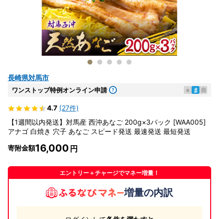
長崎県対馬市
ワンストップ特例オンライン申請
e
ま
自
4.7
(27件)
【1週間以内発送】対馬産 西沖あなご 200g×3パック [WAA005]
アナゴ 白焼き 穴子 あなご スピード発送 最速発送 最短発送
16,000
寄附金額
エントリー＋チャージでマネー増量！
増量の内訳