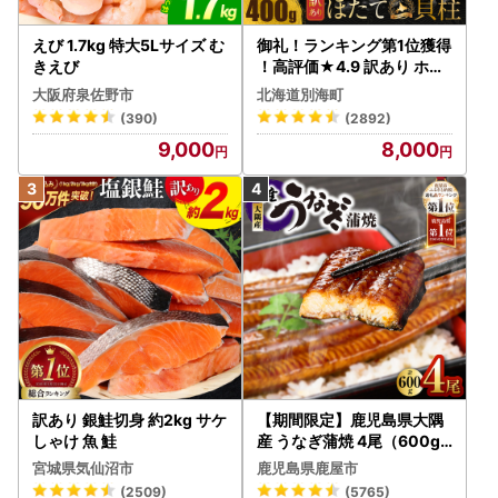
えび 1.7kg 特大5Lサイズ む
御礼！ランキング第1位獲得
きえび
！高評価★4.9 訳あり ホタ
テ 400g（ほたて 帆立 貝柱
大阪府泉佐野市
北海道別海町
冷凍 ）
(390)
(2892)
9,000
8,000
訳あり 銀鮭切身 約2kg サケ
【期間限定】鹿児島県大隅
しゃけ 魚 鮭
産 うなぎ蒲焼 4尾（600g
） KN007-004-04-cp18
宮城県気仙沼市
鹿児島県鹿屋市
うなぎ 鰻 魚 惣菜 総菜
(2509)
(5765)