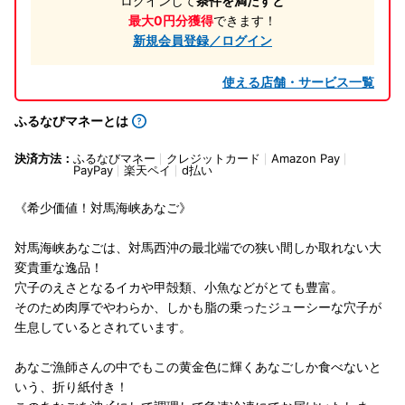
ログインして
条件を満たすと
最大0円分獲得
できます！
新規会員登録／ログイン
使える店舗・サービス一覧
ふるなびマネーとは
決済方法：
ふるなびマネー
クレジットカード
Amazon Pay
PayPay
楽天ペイ
d払い
《希少価値！対馬海峡あなご》
対馬海峡あなごは、対馬西沖の最北端での狭い間しか取れない大
変貴重な逸品！
穴子のえさとなるイカや甲殻類、小魚などがとても豊富。
そのため肉厚でやわらか、しかも脂の乗ったジューシーな穴子が
生息しているとされています。
あなご漁師さんの中でもこの黄金色に輝くあなごしか食べないと
いう、折り紙付き！