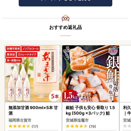
おすすめ返礼品
無添加甘酒 900ml×5本 甘
銀鮭 子供も安心 骨取り 1.5
利久
酒
kg (500g ×3パック) 鮭
｜
福岡県古賀市
宮城県塩竈市
宮城
(17)
(79)