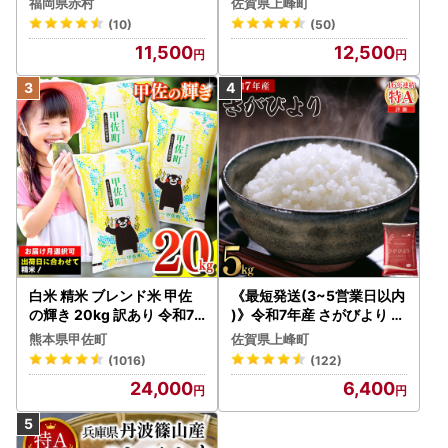
福岡県赤村
佐賀県上峰町
(10)
(50)
11,500
12,500
白米 精米 ブレンド米 甲佐
《最短発送(3~5営業日以内
の輝き 20kg 訳あり 令和7
)》令和7年産 さがびより 佐
年産 【価格改定ZS】
賀県産（精米）5kg
熊本県甲佐町
佐賀県上峰町
(1016)
(122)
24,000
6,400