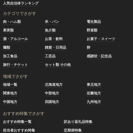
人気自治体ランキング
カテゴリでさがす
肉・ハム類
米・パン
電化製品
果実類
魚介類
野菜類
酒・アルコール
お茶・飲料
お菓子・スイーツ
麺類
雑貨・日用品
卵
加工食品
工芸品
感謝状・記念品
旅行・チケット
セット類 その他
地域でさがす
地域一覧
北海道地方
東北地方
関東地方
中部地方
近畿地方
中国地方
四国地方
九州地方
おすすめ特集でさがす
おすすめ特集一覧
訳あり返礼品特集
担当者おすすめ特集
定期便特集