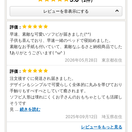
（2件）
レビューを非表示にする
早速、素敵な可愛いソフビが届きました(^^)
子供も喜んでおり、早速一緒のベッドで寝始めました。
素敵なお手紙も付いていて、素敵なふるさと納税商品でした
❗️ありがとうございます( ^ω^ )
2026年05月28日 東京都在住
注文後すぐに発送され届きました。
デザインもシンプルで可愛らしく全体的に丸みを帯びており
手触りもすべすべとしていて癒されます。
ソフビ人形は壊れにくくお子さんのおもちゃとしても活躍し
そうです
見
...
続きを読む
2025年09月12日 埼玉県在住
レビューをもっと見る