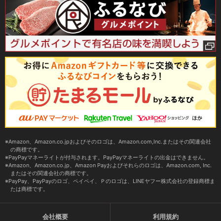
Amazon、Amazon.co.jpおよびそのロゴは、Amazon.com,Inc.またはその関連会社
の商標です。
PayPayマネーライトが付与されます。PayPayマネーライトの出金はできません。
Amazon、Amazon.co.jp、Amazon Payおよびそれらのロゴは、Amazon.com, Inc.
またはその関連会社の商標です。
PayPay、PayPayのロゴ、ペイペイ、Ｐのロゴは、LINEヤフー株式会社の登録商標ま
たは商標です。
会社概要
利用規約