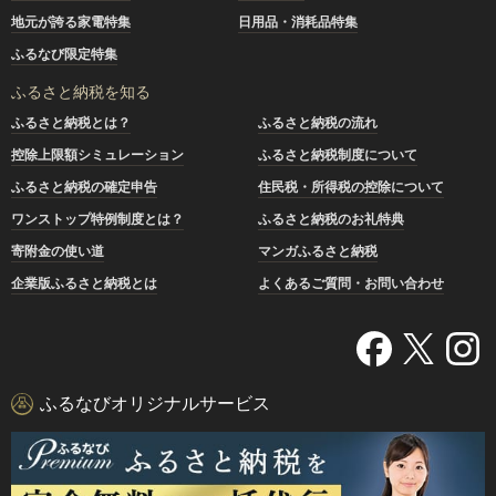
地元が誇る家電特集
日用品・消耗品特集
ふるなび限定特集
ふるさと納税を知る
ふるさと納税とは？
ふるさと納税の流れ
控除上限額シミュレーション
ふるさと納税制度について
ふるさと納税の確定申告
住民税・所得税の控除について
ワンストップ特例制度とは？
ふるさと納税のお礼特典
寄附金の使い道
マンガふるさと納税
企業版ふるさと納税とは
よくあるご質問・お問い合わせ
ふるなびオリジナルサービス