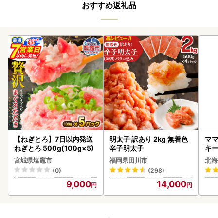
おすすめ返礼品
【ねぎとろ】7日以内発送
明太子 訳あり 2kg 無着色
ママ
ねぎとろ 500g(100g×5)
辛子明太子
キ
ズ 
宮城県塩竈市
福岡県田川市
北海
0
(0)
(298)
9,000
14,000