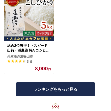
総合2位獲得！〈スピード
出荷〉減農薬 特A コシヒカ
リ 5kg 丹波篠山産 特別栽培
兵庫県丹波篠山市
米 こしひかり
(11)
8,000
ランキングをもっと見る