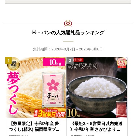
米・パンの人気返礼品ランキング
集計期間：2026年8月2日～2026年8月8日
【数量限定】令和7年産 夢
《最短3～5営業日以内発送
つくし(精米) 福岡県産ブラ
》令和7年産 さがびより 佐
ンド米 10kg (品番:3X11R7)
賀県産（精米）10kg