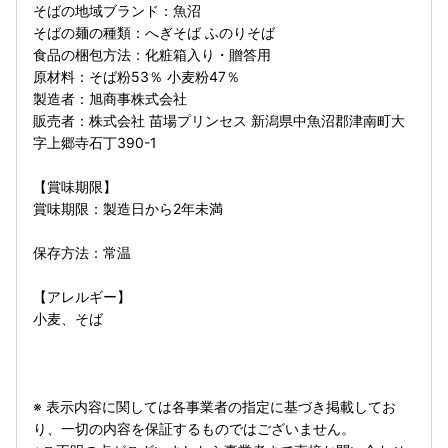
そばの地域ブランド：魚沼
そばの麺の種類：へぎそば ふのりそば
食品の梱包方法：化粧箱入り・贈答用
原材料：そば粉53％ 小麦粉47％
製造者：旭商事株式会社
販売者：株式会社 苗場プリンセス 新潟県中魚沼郡津南町大
字上郷寺石丁390-1
【賞味期限】
賞味期限：製造日から2年未満
保存方法：常温
【アレルギー】
小麦、そば
※ 表示内容に関しては各事業者の指定に基づき掲載してお
り、一切の内容を保証するものではございません。