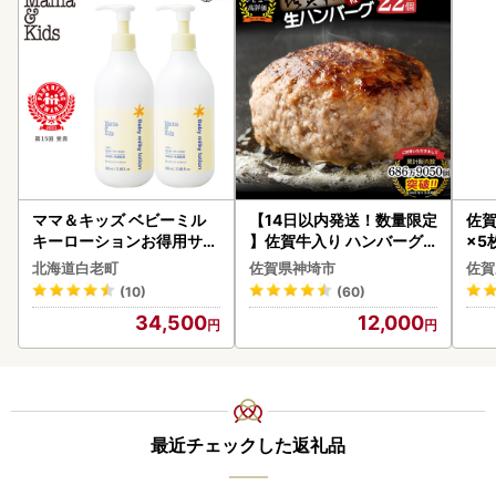
ママ＆キッズ ベビーミル
【14日以内発送！数量限定
佐賀
キーローションお得用サイ
】佐賀牛入り ハンバーグ 2
×5枚
ズ 380ml 2本セット CH21
2個 2.6kg(120g×22個)(H
北海道白老町
佐賀県神埼市
佐賀
0
083106)
(10)
(60)
34,500
12,000
最近チェックした返礼品