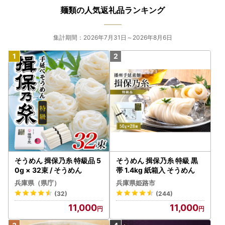
麺類の人気返礼品ランキング
集計期間：2026年7月31日～2026年8月6日
そうめん 揖保乃糸 特級品 5
そうめん 揖保乃糸 特級 黒
0g × 32束 / そうめん
帯 1.4kg 紙箱入 そうめん
兵庫県（県庁）
兵庫県姫路市
(32)
(244)
11,000
11,000