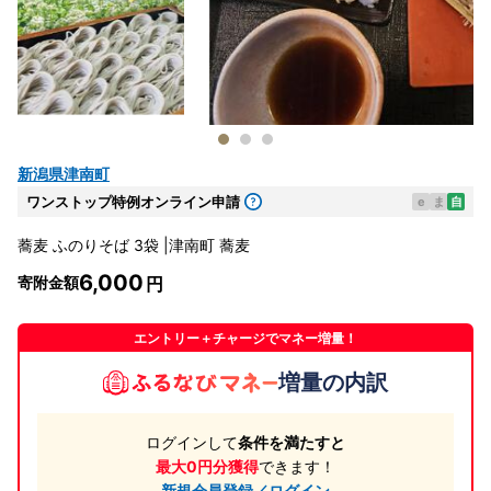
新潟県津南町
ワンストップ特例オンライン申請
e
ま
自
蕎麦 ふのりそば 3袋 |津南町 蕎麦
6,000
寄附金額
エントリー＋チャージでマネー増量！
増量の内訳
ログインして
条件を満たすと
最大0円分獲得
できます！
新規会員登録／ログイン