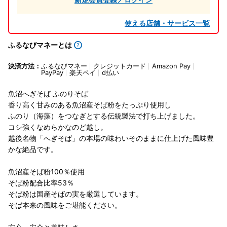
使える店舗・サービス一覧
ふるなびマネーとは
決済方法：
ふるなびマネー
クレジットカード
Amazon Pay
PayPay
楽天ペイ
d払い
魚沼へぎそば ふのりそば
香り高く甘みのある魚沼産そば粉をたっぷり使用し
ふのり（海藻）をつなぎとする伝統製法で打ち上げました。
コシ強くなめらかなのど越し。
越後名物「へぎそば」の本場の味わいそのままに仕上げた風味豊
かな絶品です。
魚沼産そば粉100％使用
そば粉配合比率53％
そば粉は国産そばの実を厳選しています。
そば本来の風味をご堪能ください。