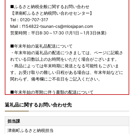
■ふるさと納税全般に関するお問い合わせ
【津南町ふるさと納税問い合わせセンター】
Tel：0120-707-317
Mail：f154822-tsunan-cs@mlosjapan.com
営業時間：平日8:30～17:30 (1月1日～1月3日休業)
■年末年始の返礼品配送について
・年末年始の返礼品の配送につきましては、ページに記載さ
れている日数以上のお時間をいただく場合がございます。
・商品によっては年末時期に発送となる可能性もございま
す。お受け取りの難しい日程がある場合は、年末年始などに
関わらず、備考欄にご不在日をご記入ください。
■年末年始の寄附に伴う書類の配送について
年末のご寄附については以下の日程で書類を発送いたしま
返礼品に関するお問い合わせ先
す。
・12月25日(木)までの決済完了：年内に発送
担当課
・12月26日(金)以降の決済完了：受領証明書のみを2026年1
津南町ふるさと納税担当
月5日(月)から順次発行