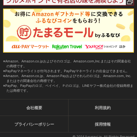
Amazon、Amazon.co.jpおよびそのロゴは、Amazon.com,Inc.またはその関連会社
の商標です。
PayPayマネーライトが付与されます。PayPayマネーライトの出金はできません。
Amazon、Amazon.co.jp、Amazon Payおよびそれらのロゴは、Amazon.com, Inc.
またはその関連会社の商標です。
PayPay、PayPayのロゴ、ペイペイ、Ｐのロゴは、LINEヤフー株式会社の登録商標ま
たは商標です。
会社概要
利用規約
プライバシーポリシー
採用情報
© 2014 furunavi.jp, All Rights Reserved.