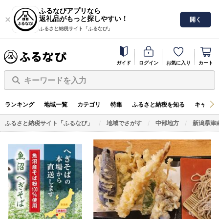
ふるなびアプリなら
返礼品がもっと探しやすい！
開く
ふるさと納税サイト「ふるなび」
ガイド
ログイン
お気に入り
カート
キーワードを入力
ランキング
地域一覧
カテゴリ
特集
ふるさと納税を知る
キャンペ
ふるさと納税サイト「ふるなび」
地域でさがす
中部地方
新潟県津