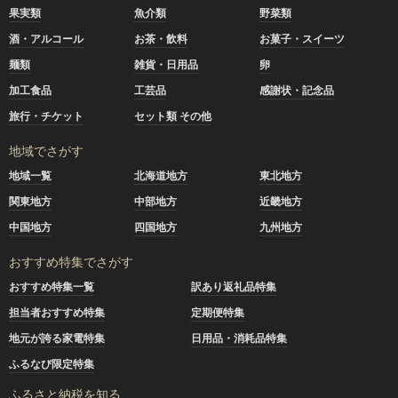
果実類
魚介類
野菜類
酒・アルコール
お茶・飲料
お菓子・スイーツ
麺類
雑貨・日用品
卵
加工食品
工芸品
感謝状・記念品
旅行・チケット
セット類 その他
地域でさがす
地域一覧
北海道地方
東北地方
関東地方
中部地方
近畿地方
中国地方
四国地方
九州地方
おすすめ特集でさがす
おすすめ特集一覧
訳あり返礼品特集
担当者おすすめ特集
定期便特集
地元が誇る家電特集
日用品・消耗品特集
ふるなび限定特集
ふるさと納税を知る