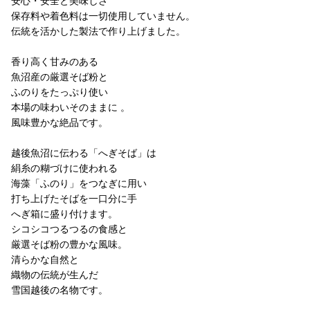
安心・安全と美味しさ
保存料や着色料は一切使用していません。
伝統を活かした製法で作り上げました。
香り高く甘みのある
魚沼産の厳選そば粉と
ふのりをたっぷり使い
本場の味わいそのままに 。
風味豊かな絶品です。
越後魚沼に伝わる「へぎそば」は
絹糸の糊づけに使われる
海藻「ふのり」をつなぎに用い
打ち上げたそばを一口分に手
へぎ箱に盛り付けます。
シコシコつるつるの食感と
厳選そば粉の豊かな風味。
清らかな自然と
織物の伝統が生んだ
雪国越後の名物です。