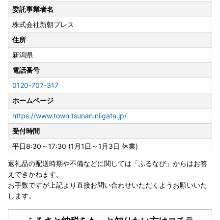
※ワンストップ特例申請の希望をいただいた場合でも、受領
委託事業者名
証明書のみを発行いたします。
株式会社新朝プレス
■ワンストップ特例申請書の受付期限について
住所
ワンストップ特例申請書の受付期限は1月10日（土）必着で
新潟県
ございます。12月下旬以降にお申込みの場合は、ワンストッ
電話番号
プ特例申請書の送付のご希望をいただいた場合でも、郵便の
都合によりお手元への到着が受付期限間際またはそれ以降に
0120-707-317
なる可能性がございます。恐れ入りますが可能な限りご自身
ホームページ
でのご準備をいただきますようお願い申し上げます。
https://www.town.tsunan.niigata.jp/
■ワンストップ特例申請書送付先
受付時間
〒949-8292
平日8:30～17:30 (1月1日～1月3日 休業)
新潟県中魚沼郡津南町大字下船渡戊585
津南町役場総務課 ふるさと納税担当者宛
返礼品の配送時期や不備などに関しては「ふるなび」からはお答
えできかねます。
お手数ですが上記より直接お問い合わせいただくようお願いいた
します。