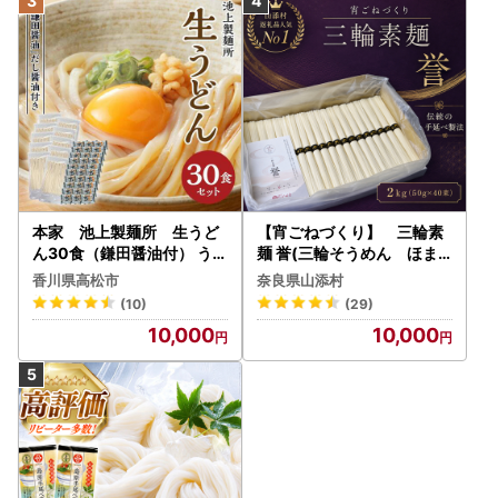
本家 池上製麺所 生うど
【宵ごねづくり】 三輪素
ん30食（鎌田醤油付） うど
麺 誉(三輪そうめん ほま
ん
れ) 2kg(50g×40束)
香川県高松市
奈良県山添村
(10)
(29)
10,000
10,000