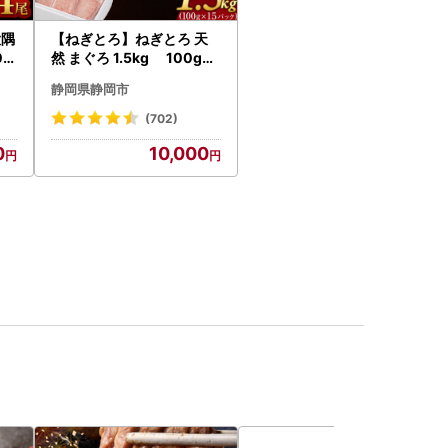
大隅
【ねぎとろ】ねぎとろ 天
0g
然 まぐろ 1.5kg 100g×1
18
5パック
静岡県静岡市
(702)
0
10,000