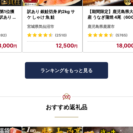
第1位獲
訳あり 銀鮭切身 約2kg サ
【期間限定】鹿児島県
訳あり ホ
ケ しゃけ 魚 鮭
産 うなぎ蒲焼 4尾（60
たて 帆立
） KN007-004-04-cp
宮城県気仙沼市
鹿児島県鹿屋市
うなぎ 鰻 魚 惣菜 総菜
892)
(2510)
(5765)
8,000
12,500
18,00
ランキングをもっと見る
おすすめ返礼品