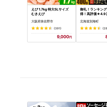
えび 1.7kg 特大5Lサイズ
御礼！ランキング
むきえび
得！高評価★4.9 
タテ 400g（ほ
大阪府泉佐野市
北海道別海町
貝柱 冷凍 ）
(391)
(2
9,000