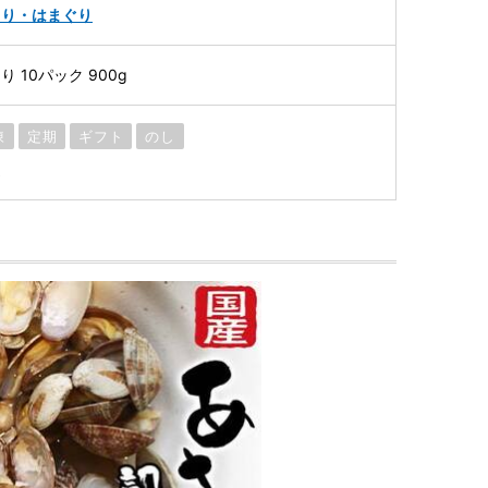
さり・はまぐり
 10パック 900g
凍
定期
ギフト
のし
送