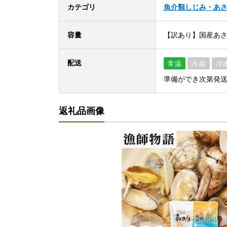
カテゴリ
魚介類
しじみ・あ
容量
【訳あり】国産あさり
配送
常温
冷蔵
冷
準備ができ次第発
返礼品画像