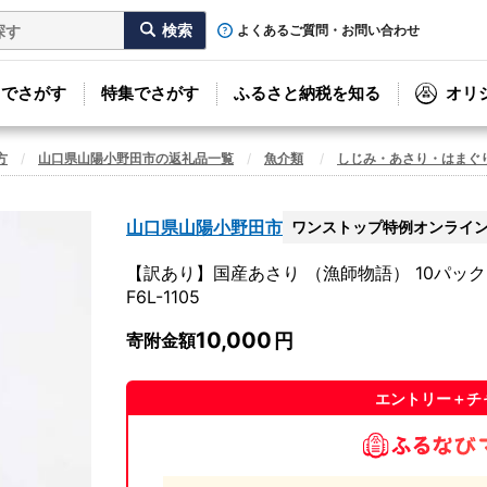
よくあるご質問・お問い合わせ
リでさがす
特集でさがす
ふるさと納税を知る
オリ
方
山口県山陽小野田市の返礼品一覧
魚介類
しじみ・あさり・はまぐ
山口県山陽小野田市
ワンストップ特例オンライ
【訳あり】国産あさり （漁師物語） 10パック 9
F6L-1105
10,000
寄附金額
エントリー＋チ