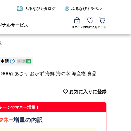
ふるなびカタログ
ふるなびトラベル
ジナルサービス
ログイン
お気に入り
カート
り
ン申請
e
ま
自
00g あさり おかず 海鮮 海の幸 海産物 食品
お気に入りに登録
ャージでマネー増量！
増量の内訳