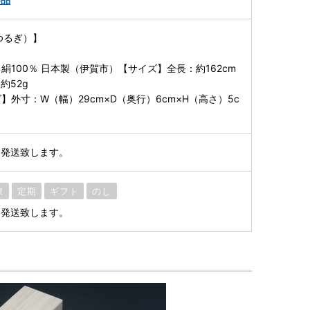
ゆるぎ）】
絹100％ 日本製（伊賀市）【サイズ】全長：約162cm
約52g
外寸：W（幅）29cm×D（奥行）6cm×H（高さ）5c
に発送致します。
凍
定期
ギフト
のし
に発送致します。