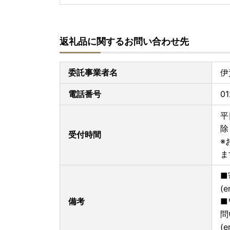
返礼品に関するお問い合わせ先
委託事業者名
伊
電話番号
01
平
除
受付時間
※
ま
■
(e
備考
■
問
(e