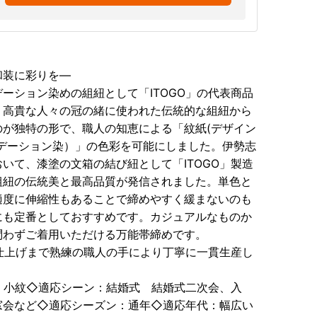
和装に彩りを―
ーション染めの組紐として「ITOGO」の代表商品
り高貴な人々の冠の緒に使われた伝統的な組紐から
が独特の形で、職人の知恵による「紋紙(デザイン
デーション染）」の色彩を可能にしました。伊勢志
いて、漆塗の文箱の結び紐として「ITOGO」製造
組紐の伝統美と最高品質が発信されました。単色と
適度に伸縮性もあることで締めやすく緩まないのも
にも定番としておすすめです。カジュアルなものか
問わずご着用いただける万能帯締めです。
、仕上げまで熟練の職人の手により丁寧に一貫生産し
 小紋◇適応シーン：結婚式 結婚式二次会、入
窓会など◇適応シーズン：通年◇適応年代：幅広い