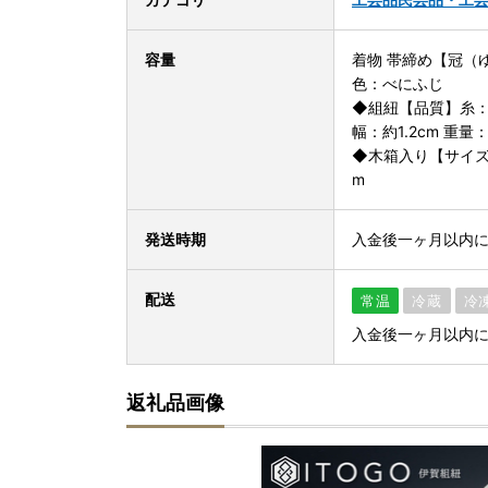
容量
着物 帯締め【冠（
色：べにふじ
◆組紐【品質】糸：
幅：約1.2cm 重量：
◆木箱入り【サイズ】
m
発送時期
入金後一ヶ月以内
配送
常温
冷蔵
冷
入金後一ヶ月以内
返礼品画像