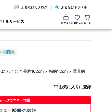
ふるなびカタログ
ふるなびトラベル
ジナルサービス
ログイン
お気に入り
カート
e
ま
自
ふじ )( 全長約162cm × 幅約1.2cm × 重量約
お気に入りに登録
ャージでマネー増量！
増量の内訳