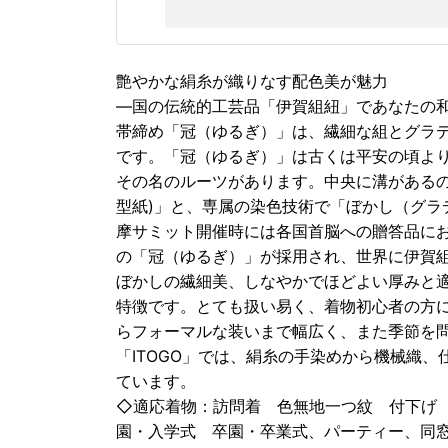
艶やかな絹糸が織りなす配色美が魅力
―国の伝統的工芸品「伊賀組紐」であなたの
帯締め「冠（ゆるぎ）」は、繊細な組とグラデ
です。「冠（ゆるぎ）」は古くは平安の頃よ
その名のルーツがあります。中央に溝があるの
型紙)」と、専属の染色技術で「ぼかし（グラ
摩サミット開催時には各国首脳への贈答品にお
の「冠（ゆるぎ）」が採用され、世界に伊賀
ぼかしの繊細美、しなやかでほどよい厚みと
特徴です。とても扱い易く、着物初心者の方
らフォーマルな装いまで幅広く、また季節を
「ITOGO」では、絹糸の手染めから機械織
ています。
◇適応着物：訪問着 色無地一つ紋 付下げ
園・入学式 卒園・卒業式、パーティー、同