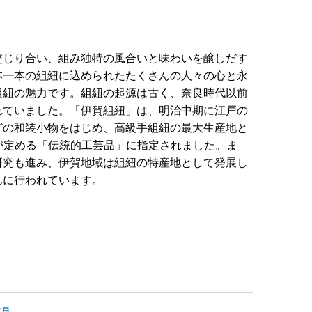
交じり合い、組み独特の風合いと味わいを醸しだす
本一本の組紐に込められたたくさんの人々の心と永
組紐の魅力です。組紐の起源は古く、奈良時代以前
れていました。「伊賀組紐」は、明治中期に江戸の
どの和装小物をはじめ、高級手組紐の最大生産地と
が定める「伝統的工芸品」に指定されました。ま
研究も進み、伊賀地域は組紐の特産地として発展し
んに行われています。
芸品