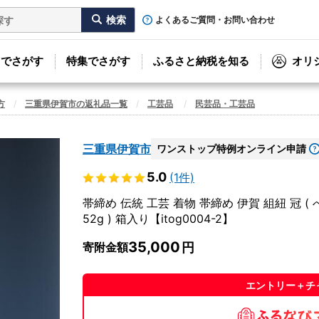
よくあるご質問・お問い合わせ
リでさがす
特集でさがす
ふるさと納税を知る
オリ
方
三重県伊賀市の返礼品一覧
工芸品
民芸品・工芸品
三重県伊賀市
ワンストップ特例オンライン申請
5.0
(1件)
帯締め 伝統 工芸 着物 帯締め 伊賀 組紐 冠 ( べに
52g ) 箱入り【itog0004-2】
35,000
寄附金額
エントリー＋チ