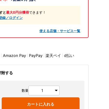
すと
最大0円分獲得
できます！
登録／ログイン
使える店舗・サービス一覧
Amazon Pay
PayPay
楽天ペイ
d払い
寄附する
数量
カートに入れる