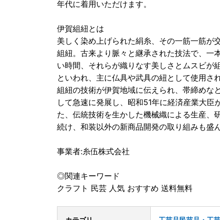
年代に着用いただけます。
伊賀組紐とは
美しく染め上げられた絹糸、その一筋一筋が
組紐。古来より脈々と継承された技法で、一
い時間、それらが織りなす美しさとムスビが
といわれ、主に仏具や武具の紐として使用さ
組紐の技術が伊賀地域に伝えられ、帯締めな
して急速に発展し、昭和51年に経済産業大臣
た、伝統技術を生かした機械織による生産、
続け、和装以外の新商品開発の取り組みも盛
事業者:糸伍株式会社
◎関連キーワード
クラフト 民芸 人気 おすすめ 送料無料
カテゴリ
工芸品
民芸品・工