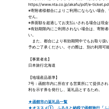
https://www.nta.co.jp/akafu/pdf/e-ticket.pd
※寄附者様都合によりご利用にならない場合
せん。
※券面額を超過してお支払いされる場合は現
※有効期限内にご利用されない場合は、寄附
い。
また、都合により有効期間中でもお取り扱い
予めご了承ください。その際は、別の利用可
【事業者名】
日本旅行北海道
【地場産品基準】
7号：函館市内に所在する営業所にて提供さ
利を示す券を発行し、返礼品とするため。
★函館市の返礼品一覧
★オススメ① ふるさと納税で函館旅行「ふ