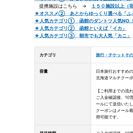
提携施設はこちら →
１５０施設以上（
★オススメ② あとからゆっくり選べる「ふ
★人気カテゴリ① 函館のダントツ人気NO.
★人気カテゴリ② 函館といえば「イカ」
★人気カテゴリ③ 朝市でも大人気「カニ」
カテゴリ
旅行・チケット
そ
容量
日本旅行おすすめ
北海道マルチクーポン5
【ご利用までの流
ご入金確認後、10
ールにて送信いた
クーポンはメール着
用可能です。