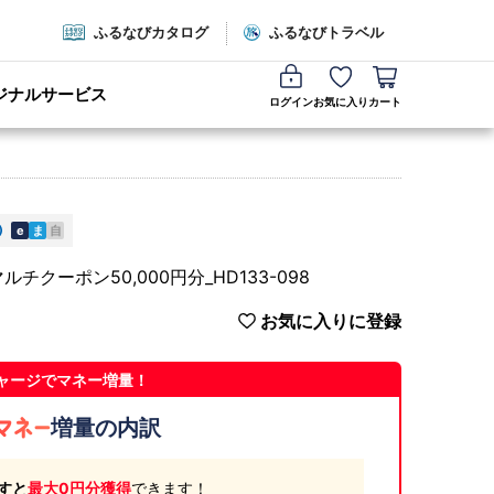
ふるなびカタログ
ふるなびトラベル
ジナルサービス
ログイン
お気に入り
カート
e
ま
自
ーポン50,000円分_HD133-098
お気に入りに登録
ャージでマネー増量！
増量の内訳
すと
最大0円分獲得
できます！