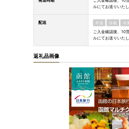
発送時期
ご入金確認後、10
ルにてお送りいた
配送
常温
冷蔵
冷
ご入金確認後、10
ルにてお送りいた
返礼品画像