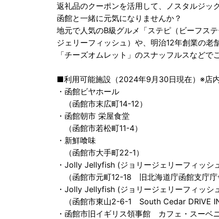
返礼品のクーポンを活用して、ノスタルジッ
函館と一緒に元気になりませんか？
地元で人気のB級グルメ「ステピ（ビーフステーキピラ
ジェリーフィッシュ）や、明治12年創業の老
「チーズオムレット」のスナッフルスなどで
■利用可能施設（2024年9月30日現在）※
・函館ビヤホール
（函館市末広町14-12）
・函館朝市 栄屋食堂
（函館市若松町11-4）
・新鮮喰味
（函館市大手町22-1）
・Jolly Jellyfish (ジョリージェリーフィ
（函館市元町12-18 旧北海道庁函館支庁庁
・Jolly Jellyfish (ジョリージェリーフィ
（函館市東山2-6-1 South Cedar DRIVE 
・函館市旧イギリス領事館 カフェ・スーベ