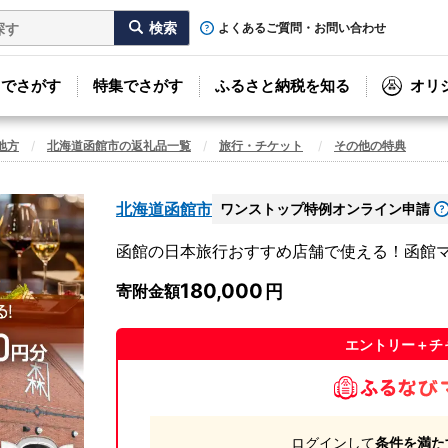
よくあるご質問・お問い合わせ
リでさがす
特集でさがす
ふるさと納税を知る
オリ
地方
北海道函館市の返礼品一覧
旅行・チケット
その他の特典
北海道函館市
ワンストップ特例オンライン申請
函館の日本旅行おすすめ店舗で使える！函館マルチク
180,000
寄附金額
エントリー＋チ
ログインして
条件を満た