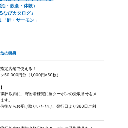
宿泊・飲食・体験）
るなびカタログ」
１「鮭・サーモン」
の他の特典
の指定店舗で使える！
0,000円分（1,000円×50枚）
れ】
営業日以内に、寄附者様宛に当クーポンの受取番号をメ
します。
信後からお受け取りいただけ、発行日より360日ご利