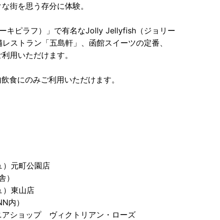
クな街を思う存分に体験。
フ）」で有名なJolly Jellyfish（ジョリー
舗レストラン「五島軒」、函館スイーツの定番、
ご利用いただけます。
店内飲食にのみご利用いただけます。
ッシュ）元町公園店
舎）
ッシュ）東山店
INN内）
ニアショップ ヴィクトリアン・ローズ