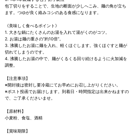
包丁切りをすることで、生地の断面が少しへこみ、麺の角が立ち
ます。つゆが良く絡みコシのある食感になります。
《美味しく食べるポイント》
1. 大きな鍋にたくさんのお湯を入れて湯がくのがコツ。
2. お湯は麺の重さの”約10倍”。
3. 沸騰したお湯に麺を入れ、軽くほぐします。強くほぐすと麺が
切れてしまうのです。
4. 沸騰したお湯の中で、麺がくるくる回り続けるように火加減を
調整。
【注意事項】
※開封後は密封し要冷蔵にてお早めにお召し上がりください。
※ポスト投函でお届けします。到着日・時間指定は出来かねますの
で、ご了承くださいませ。
【原材料】
小麦粉、食塩、酒精
【賞味期限】