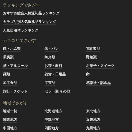
ランキングでさがす
おすすめ総合人気返礼品ランキング
カテゴリ別人気返礼品ランキング
人気自治体ランキング
カテゴリでさがす
肉・ハム類
米・パン
電化製品
果実類
魚介類
野菜類
酒・アルコール
お茶・飲料
お菓子・スイーツ
麺類
雑貨・日用品
卵
加工食品
工芸品
感謝状・記念品
旅行・チケット
セット類 その他
地域でさがす
地域一覧
北海道地方
東北地方
関東地方
中部地方
近畿地方
中国地方
四国地方
九州地方