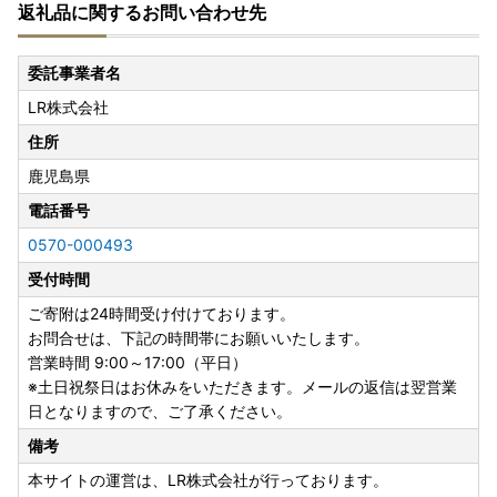
返礼品に関するお問い合わせ先
・返礼品の到着後について
到着後は速やかに返礼品の状態をご確認ください。
返礼品の発送には万全を期しておりますが、万が一、不良・
委託事業者名
破損・誤納品などがございましたら、返礼品到着から2日以
LR株式会社
内に【商品の写真】と【箱などの梱包外装の写真】を添付の
うえ、お問い合わせ先までご連絡くださいませ。
住所
到着から日数が経ったものに関しましてはご対応いたしかね
鹿児島県
る場合がございます。
電話番号
・フルーツ・野菜等の返礼品について
0570-000493
天災・天候等の諸事情の影響による収穫量の激減、著しい品
受付時間
質問題などが生じた場合には発送順延、発送不可となる場合
がございます。
ご寄附は24時間受け付けております。
発送不可となった場合には別の返礼品を代品としてお送りす
お問合せは、下記の時間帯にお願いいたします。
るなどの対応をさせていただきます。
営業時間 9:00～17:00（平日）
※土日祝祭日はお休みをいただきます。メールの返信は翌営業
・寄附者様ご都合での受取不可について
日となりますので、ご了承ください。
長期不在など、寄附者様のご都合でお受け取りできなかった
備考
場合の再送はいたしかねます。
お受け取りできない期間があらかじめわかっている場合に
本サイトの運営は、LR株式会社が行っております。