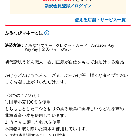
新規会員登録／ログイン
使える店舗・サービス一覧
ふるなびマネーとは
決済方法：
ふるなびマネー
クレジットカード
Amazon Pay
PayPay
楽天ペイ
d払い
初代讃岐うどん職人 香川正彦が自信をもってお届けする逸品！
かけうどんはもちろん、ざる、ぶっかけ等、様々なタイプでおい
しくお召し上がりいただけます。
《3つのこだわり》
1. 国産小麦100％を使用
もちもちとしたコシと粘りのある最高に美味しいうどんを求め、
北海道産小麦を使用しています。
2. うどんに適した軟水を使用
不純物を取り除いた純水を使用しています。
3. 1本1本製麺する包丁切り製法