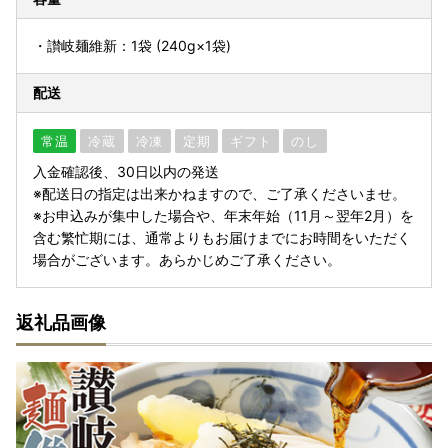
・讃岐麺維新：1袋 (240g×1袋)
配送
常温
冷蔵
冷凍
定期
ギフト
のし
入金確認後、30日以内の発送
※配送日の指定は出来かねますので、ご了承くださいませ。
※お申込みが集中した場合や、年末年始（11月～翌年2月）を
含む繁忙期には、通常よりもお届けまでにお時間をいただく
場合がございます。あらかじめご了承ください。
返礼品画像