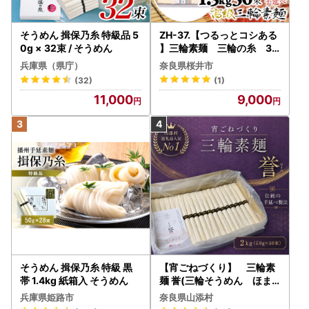
そうめん 揖保乃糸 特級品 5
ZH-37.【つるっとコシある
0g × 32束 / そうめん
】三輪素麺 三輪の糸 30
束 (C-1.5K)
兵庫県（県庁）
奈良県桜井市
(32)
(1)
11,000
9,000
そうめん 揖保乃糸 特級 黒
【宵ごねづくり】 三輪素
帯 1.4kg 紙箱入 そうめん
麺 誉(三輪そうめん ほま
れ) 2kg(50g×40束)
兵庫県姫路市
奈良県山添村