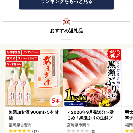
ランキングをもっと見る
おすすめ返礼品
無添加甘酒 900ml×5本 甘
＜2026年9月発送分＞活
明太
酒
じめ！黒瀬ぶりの生鮮ブリ
辛
ロイン2節（1.0kg前後）_
福岡県古賀市
宮崎県串間市
福岡
K001-012-2609
(17)
(0)