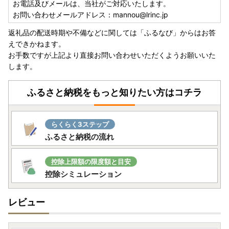
は、お手数ですがお申し込み時に「備考欄」へご記入いただ
お電話及びメールは、当社がご対応いたします。
き、必ずお知らせください。
お問い合わせメールアドレス：mannou@lrinc.jp
返礼品の配送時期や不備などに関しては「ふるなび」からはお答
・寄附申し込みのキャンセル、返礼品の変更・返品はできま
えできかねます。
せん。
お手数ですが上記より直接お問い合わせいただくようお願いいた
します。
《熊本地震により被災された皆さまへ/配送遅延のお知ら
せ》
ふるさと納税をもっと知りたい方はコチラ
令和8年7月28日に発生した熊本県熊本地方を震源とする地
震により、お亡くなりになった方々に謹んでお悔やみ申し上
げますとともに、被災された皆さまに心よりお見舞い申し上
らくらく3ステップ
げます。
ふるさと納税の流れ
また、皆さまの安全と、被災地域の一日も早い復旧・復興を
お祈り申し上げます。
控除上限額の限度額と目安
現在、地震の影響により、熊本県を発着するお荷物の集荷・
控除シミュレーション
配送停止や九州地方を中心とした配送遅延が発生しておりま
す。
レビュー
お届けまで通常よりお時間をいただく場合がございますの
で、何卒ご理解賜りますようお願い申し上げます。