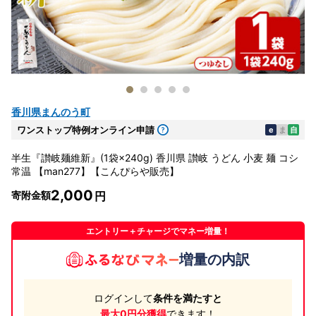
香川県まんのう町
ワンストップ特例オンライン申請
e
ま
自
半生『讃岐麺維新』(1袋×240g) 香川県 讃岐 うどん 小麦 麺 コシ
常温 【man277】【こんぴらや販売】
2,000
寄附金額
エントリー＋チャージでマネー増量！
増量の内訳
ログインして
条件を満たすと
最大0円分獲得
できます！