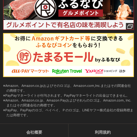
Amazon、Amazon.co.jpおよびそのロゴは、Amazon.com,Inc.またはその関連会社
の商標です。
PayPayマネーライトが付与されます。PayPayマネーライトの出金はできません。
Amazon、Amazon.co.jp、Amazon Payおよびそれらのロゴは、Amazon.com, Inc.
またはその関連会社の商標です。
PayPay、PayPayのロゴ、ペイペイ、Ｐのロゴは、LINEヤフー株式会社の登録商標ま
たは商標です。
会社概要
利用規約