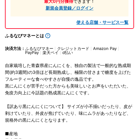
最大0円分獲得
できます！
新規会員登録／ログイン
使える店舗・サービス一覧
ふるなびマネーとは
決済方法：
ふるなびマネー
クレジットカード
Amazon Pay
PayPay
楽天ペイ
d払い
自家栽培した青森県産にんにくを、独自の製法で一般的な熟成期
間(約3週間)の3倍ほど長期熟成し、極限の甘さまで糖度を上げた
フルーティーな食べやすさが自慢の逸品です。
黒にんにくが苦手だった方からも美味しいとお声をいただいた、
免疫力向上に今話題の熟成黒にんにくです。
【訳あり黒にんにくについて】 サイズが小不揃いだったり、皮が
剥けていたり、外皮が焦げていたり、味にムラがあったりなど、
規格外の黒にんにくとなります。
■産地