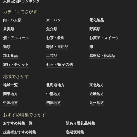
人気自治体ランキング
カテゴリでさがす
肉・ハム類
米・パン
電化製品
果実類
魚介類
野菜類
酒・アルコール
お茶・飲料
お菓子・スイーツ
麺類
雑貨・日用品
卵
加工食品
工芸品
感謝状・記念品
旅行・チケット
セット類 その他
地域でさがす
地域一覧
北海道地方
東北地方
関東地方
中部地方
近畿地方
中国地方
四国地方
九州地方
おすすめ特集でさがす
おすすめ特集一覧
訳あり返礼品特集
担当者おすすめ特集
定期便特集