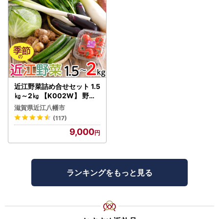
近江野菜詰め合せセット 1.5
㎏～2㎏ 【K002W】 野菜
旬 新鮮
滋賀県近江八幡市
(117)
9,000
ランキングをもっと見る