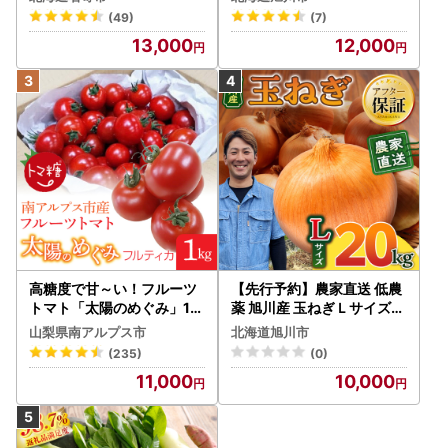
発送開始） とうもろこし
(49)
(7)
13,000
12,000
高糖度で甘～い！フルーツ
【先行予約】農家直送 低農
トマト「太陽のめぐみ」1k
薬 旭川産 玉ねぎＬサイズ2
g ALPBI001 | 高糖度 おす
0kg(2026年9月発送開始
山梨県南アルプス市
北海道旭川市
すめ 産地直送 新鮮 フレッ
予定)_ | 玉ねぎ 05935
(235)
(0)
シュ 高栄養素 南アルプス市
11,000
10,000
山梨 |