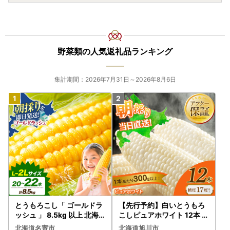
野菜類の人気返礼品ランキング
集計期間：2026年7月31日～2026年8月6日
とうもろこし「 ゴールドラ
【先行予約】白いとうもろ
ッシュ 」 8.5kg 以上 北海
こしピュアホワイト 12本 3.
道 名寄 スイートコーン
6kg（2026年8月下旬から
北海道名寄市
北海道旭川市