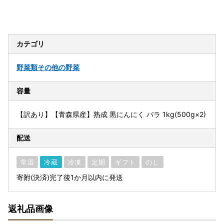
カテゴリ
野菜類
その他の野菜
容量
【訳あり】【青森県産】熟成 黒にんにく バラ 1kg(500g×2)
配送
常温
冷蔵
冷凍
定期
ギフト
のし
寄附(決済)完了後1か月以内に発送
返礼品画像