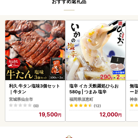
おすすめ返礼品
利久 牛タン塩味3個セット
塩辛 イカ 天麩羅処ひらお
無塩
｜牛タン
580g | つまみ 塩辛
ー 
】
宮城県仙台市
福岡県須恵町
神奈
(0)
(12)
19,500
12,000