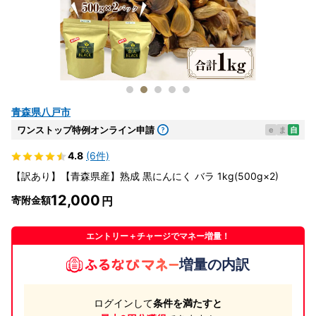
青森県八戸市
ワンストップ特例オンライン申請
e
ま
自
4.8
(6件)
【訳あり】【青森県産】熟成 黒にんにく バラ 1kg(500g×2)
12,000
寄附金額
エントリー＋チャージでマネー増量！
増量の内訳
ログインして
条件を満たすと