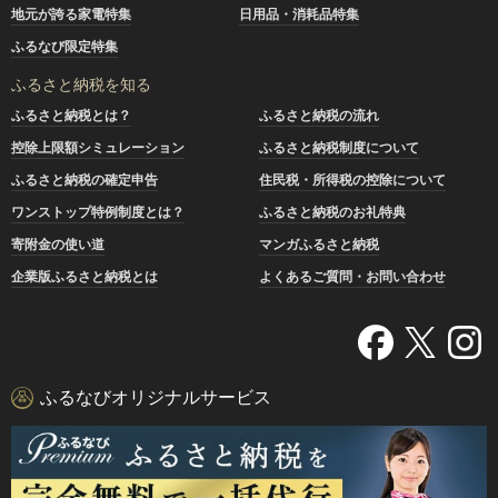
地元が誇る家電特集
日用品・消耗品特集
ふるなび限定特集
ふるさと納税を知る
ふるさと納税とは？
ふるさと納税の流れ
控除上限額シミュレーション
ふるさと納税制度について
ふるさと納税の確定申告
住民税・所得税の控除について
ワンストップ特例制度とは？
ふるさと納税のお礼特典
寄附金の使い道
マンガふるさと納税
企業版ふるさと納税とは
よくあるご質問・お問い合わせ
ふるなびオリジナルサービス