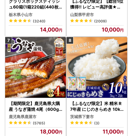
クラリスボックスティッシ
【ふるなび限定】【総合1位
ュ60箱(1箱220組(440枚))
獲得!! レビュー高評価★】
(5個入り×12セット)【配送
〈2026年度配送分〉山梨
栃木県小山市
山梨県甲府市
不可地域：離島・沖縄県】
県産 シャインマスカット 2
(3240)
(2009)
【1256759】
～3房（1.0kg以上）シャイ
14,000
10,000
ン フルーツ FN-Limited-S
P
【期間限定】鹿児島県大隅
【ふるなび限定】米 精米 R
産 うなぎ蒲焼 4尾（600g
7年産 にじのきらめき 10kg
） KN007-004-04-cp18
10月 FN-Limited-PR
鹿児島県鹿屋市
茨城県下妻市
うなぎ 鰻 魚 惣菜 総菜
(5765)
(3)
18,000
11,000