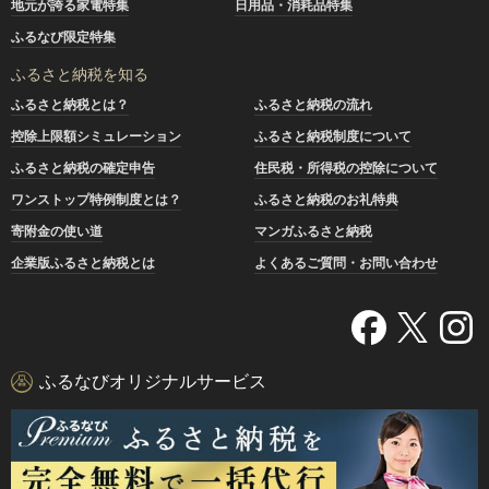
地元が誇る家電特集
日用品・消耗品特集
ふるなび限定特集
ふるさと納税を知る
ふるさと納税とは？
ふるさと納税の流れ
控除上限額シミュレーション
ふるさと納税制度について
ふるさと納税の確定申告
住民税・所得税の控除について
ワンストップ特例制度とは？
ふるさと納税のお礼特典
寄附金の使い道
マンガふるさと納税
企業版ふるさと納税とは
よくあるご質問・お問い合わせ
ふるなびオリジナルサービス