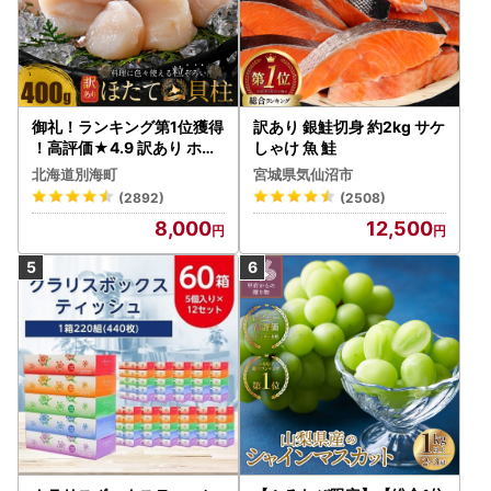
御礼！ランキング第1位獲得
訳あり 銀鮭切身 約2kg サケ
！高評価★4.9 訳あり ホタ
しゃけ 魚 鮭
テ 400g（ほたて 帆立 貝柱
北海道別海町
宮城県気仙沼市
冷凍 ）
(2892)
(2508)
8,000
12,500