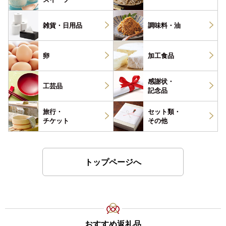
雑貨・
日用品
調味料・
油
卵
加工食品
感謝状・
工芸品
記念品
旅行・
セット類・
チケット
その他
トップページへ
おすすめ返礼品