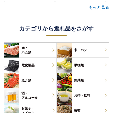
もっと見る
カテゴリから返礼品をさがす
肉・
米・パン
ハム類
電化製品
果物類
魚介類
野菜類
酒・
お茶・
飲料
アルコール
お菓子・
麺類
スイーツ