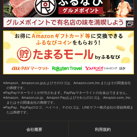
Amazon、Amazon.co.jpおよびそのロゴは、Amazon.com,Inc.またはその関連会社
の商標です。
PayPayマネーライトが付与されます。PayPayマネーライトの出金はできません。
Amazon、Amazon.co.jp、Amazon Payおよびそれらのロゴは、Amazon.com, Inc.
またはその関連会社の商標です。
PayPay、PayPayのロゴ、ペイペイ、Ｐのロゴは、LINEヤフー株式会社の登録商標ま
たは商標です。
会社概要
利用規約