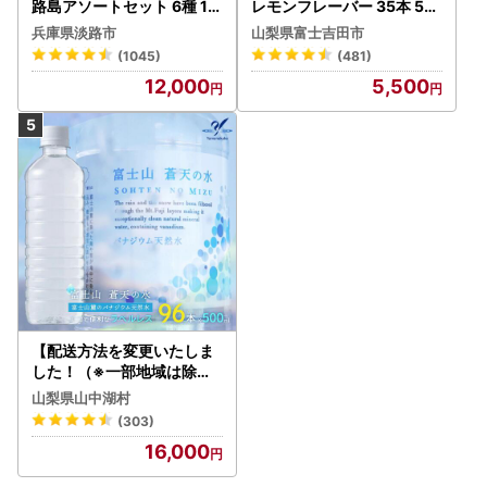
路島アソートセット 6種 12
レモンフレーバー 35本 50
0袋 飲み比べ コーヒー
0ml 【富士吉田市限定カー
兵庫県淡路市
山梨県富士吉田市
トン】炭酸
(1045)
(481)
12,000
5,500
【配送方法を変更いたしま
した！（※一部地域は除く
）】＜ラベルレス＞富士山
山梨県山中湖村
蒼天の水 500ml×96本（４
(303)
ケース）YC001
16,000