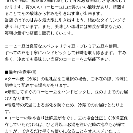
1976年開店、嘉麻市の珈琲屋として甘みある美味しさを追求して
おります。質のいいコーヒー豆には質のいい酸味があり、焙煎す
ることでその酸味から甘みを引き出す事が出来ます。
当店ではその甘みを最大限に引き出すよう、絶妙なタイミングで
炒り上げています。また、美味しい珈琲には鮮度が重要なため、
毎朝少量ずつ焙煎し販売しています。
コーヒー豆は良質なスペシャリティ豆・プレミアム豆を使用。
すべての豆を丁寧にハンドピックして雑味を取り除きます。 甘み
多く、冷めても美味しい当店のコーヒーをご堪能下さい。
■備考(注意事項)
※クール便（冷蔵）の返礼品をご選択の場合、ご不在の際、冷凍に
切替えて配達する場合があります。
※焙煎してすぐのコーヒー豆をハンドピックし、豆のままでのお届
けとなります。
※輸送時の気温による劣化を防ぐため、冷蔵でのお届けとなりま
す。
※コーヒーの味や香りは鮮度が命です。豆の場合は正しく冷凍室保
存していただければ、ひと月以上お湯を注いだ時の泡立ちが保て
ますが、できるだけ早くお使いになることをオススメいたしま