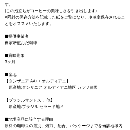
す。
(この泡立ちがコーヒーの美味しさを引き出します)
※同封の保存方法を記載した紙をご覧になり、冷凍室保存されるこ
とをオススメいたします。
■提供事業者
自家焙煎おだ珈琲
■賞味期限
3ヶ月
■産地
【タンザニア AA++ オルディアニ】
原産地:タンザニア オルディアニ地区 カラツ農園
【ブラジルサントス 、他】
原産地:ブラジル セラード地区
■地場産品に該当する理由
原料の珈琲豆の選別、焙煎、配合、パッケージまでを当該地域内