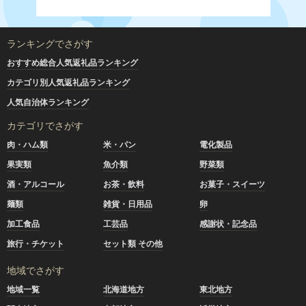
ランキングでさがす
おすすめ総合人気返礼品ランキング
カテゴリ別人気返礼品ランキング
人気自治体ランキング
カテゴリでさがす
肉・ハム類
米・パン
電化製品
果実類
魚介類
野菜類
酒・アルコール
お茶・飲料
お菓子・スイーツ
麺類
雑貨・日用品
卵
加工食品
工芸品
感謝状・記念品
旅行・チケット
セット類 その他
地域でさがす
地域一覧
北海道地方
東北地方