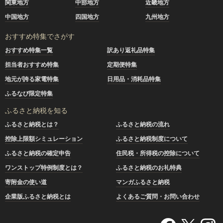
関東地方
中部地方
近畿地方
中国地方
四国地方
九州地方
おすすめ特集でさがす
おすすめ特集一覧
訳あり返礼品特集
担当者おすすめ特集
定期便特集
地元が誇る家電特集
日用品・消耗品特集
ふるなび限定特集
ふるさと納税を知る
ふるさと納税とは？
ふるさと納税の流れ
控除上限額シミュレーション
ふるさと納税制度について
ふるさと納税の確定申告
住民税・所得税の控除について
ワンストップ特例制度とは？
ふるさと納税のお礼特典
寄附金の使い道
マンガふるさと納税
企業版ふるさと納税とは
よくあるご質問・お問い合わせ