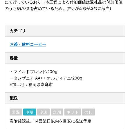
にて行っているおり、本工程による付加価値は返礼品の付加価値
のうち約70％を占めているため。(告示第5条第3号に該当)
カテゴリ
お茶・飲料
コーヒー
容量
・マイルドブレンド:200g
・タンザニア AA++ オルディアニ:200g
※加工地：福岡県嘉麻市
配送
常温
冷蔵
冷凍
定期
ギフト
のし
寄附確認後、14営業日以内を目安に発送予定