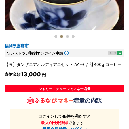
福岡県嘉麻市
ワンストップ特例オンライン申請
e
ま
自
【豆】タンザニアオルディアニセット AA++ 合計400g コーヒー
13,000
寄附金額
エントリー＋チャージでマネー増量！
増量の内訳
ログインして
条件を満たすと
最大0円分獲得
できます！
新規会員登録／ログイン