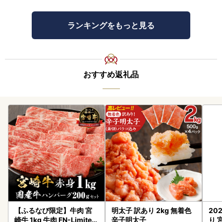
ランキングをもっと見る
おすすめ返礼品
【ふるなび限定】牛肉 宮
明太子 訳あり 2kg 無着色
20
崎牛 1kg 牛肉 FN-Limited
辛子明太子
り 