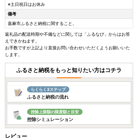
※土日祝日はお休み
【「ヤマト運輸」お届け先変更（転送）サービス有料化につ
備考
いて】
ヤマト運輸のサービス変更に伴い、2023年6月1日転送依頼
嘉麻市ふるさと納税に関すること。
受付分より、届け先変更（転送）が発生した場合「変更届け
返礼品の配送時期や不備などに関しては「ふるなび」からはお答
先までの運賃が着払い」となり、受取人様へ費用負担が生じ
えできかねます。
ます。
お手数ですが上記より直接お問い合わせいただくようお願いいた
お申し込みの際は、届け先のご住所にお間違いがないようご
します。
注意ください。
贈答先へお届けの場合も「受取人様に着払いで送料ご負担」
ふるさと納税をもっと知りたい方はコチラ
となります。
何卒ご了承いただきますようお願い申し上げます。
ご登録住所の相違や転居などでお届け先住所変更が必要な場
らくらく3ステップ
合は、発送前であれば変更可能な場合もございますので、お
ふるさと納税の流れ
早めにご連絡をお願いいたします。
控除上限額の限度額と目安
控除シミュレーション
レビュー