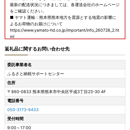
最新の配送状況につきましては、各運送会社のホームページ
をご確認ください。
■ ヤマト運輸：熊本県熊本地方を震源とする地震の影響に
よるお荷物のお届けについて
https://www.yamato-hd.co.jp/important/info_260728_2.ht
ml
■ 佐川急便：令和8年熊本地震に伴う集配への影響について
返礼品に関するお問い合わせ先
https://www2.sagawa-exp.co.jp/information/detail/406/
■ 日本郵便（ゆうパック）：熊本県熊本地方を震源とする
地震の影響について
委託事業者名
https://www.post.japanpost.jp/newsrelease/pressrelease/
ふるさと納税サポートセンター
9879629480.html
寄附者の皆様にはご不便、ご迷惑をおかけし誠に申し訳ござ
住所
いませんが、何卒ご理解賜りますようお願い申し上げます。
〒860-0833
熊本県熊本市中央区平成3丁目23-30 4F
電話番号
【過去にオンラインワンストップを利用している場合】
050-3173-9433
ワンストップ特例申請書を希望された場合でも送付しており
受付時間
ません。
オンラインワンストップ申請をご利用ください。
9:00～17:00