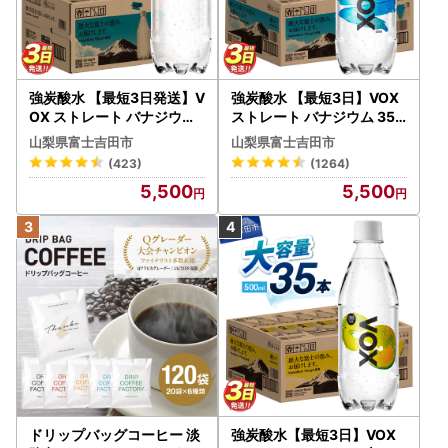
強炭酸水 【最短3日発送】V
強炭酸水 【最短3日】VOX
OX ストレート バナジウム
ストレート バナジウム 35
強炭酸水 35本 500ml ラベ
本 500ml 【富士吉田市限
山梨県富士吉田市
山梨県富士吉田市
ルレス【富士吉田市限定カ
定カートン】炭酸
(423)
(1264)
ートン】 炭酸
5,500
5,500
ドリップバッグコーヒー 淡
強炭酸水【最短3日】VOX