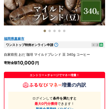
福岡県嘉麻市
ワンストップ特例オンライン申請
e
ま
自
自家焙煎 おだ 珈琲 マイルドブレンド 豆 340g コーヒー
10,000
寄附金額
エントリー＋チャージでマネー増量！
増量の内訳
ログインして
条件を満たすと
最大0円分獲得
できます！
新規会員登録／ログイン