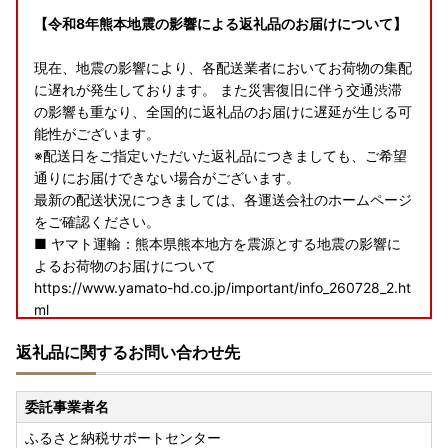
【令和8年熊本地震の影響による返礼品のお届けについて】
現在、地震の影響により、各配送業者においてお荷物の集配
に遅れが発生しております。 また災害復旧に伴う交通渋滞
の影響も重なり、全国的に返礼品のお届けに遅延が生じる可
能性がございます。
※配送日をご指定いただいた返礼品につきましても、ご希望
通りにお届けできない場合がございます。
最新の配送状況につきましては、各運送会社のホームページ
をご確認ください。
■ ヤマト運輸：熊本県熊本地方を震源とする地震の影響に
よるお荷物のお届けについて
https://www.yamato-hd.co.jp/important/info_260728_2.ht
ml
■ 佐川急便：令和8年熊本地震に伴う集配への影響について
返礼品に関するお問い合わせ先
https://www2.sagawa-exp.co.jp/information/detail/406/
■ 日本郵便（ゆうパック）：熊本県熊本地方を震源とする
地震の影響について
委託事業者名
https://www.post.japanpost.jp/newsrelease/pressrelease/
ふるさと納税サポートセンター
9879629480.html