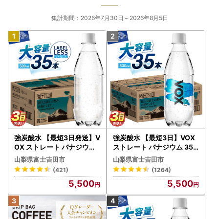
集計期間：2026年7月30日～2026年8月5日
強炭酸水 【最短3日発送】V
強炭酸水 【最短3日】VOX
OX ストレート バナジウム
ストレート バナジウム 35
強炭酸水 35本 500ml ラベ
本 500ml 【富士吉田市限
山梨県富士吉田市
山梨県富士吉田市
ルレス【富士吉田市限定カ
定カートン】炭酸
(421)
(1264)
ートン】 炭酸
5,500
5,500