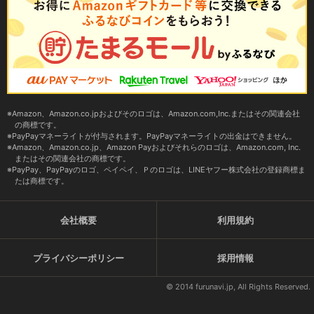
Amazon、Amazon.co.jpおよびそのロゴは、Amazon.com,Inc.またはその関連会社
の商標です。
PayPayマネーライトが付与されます。PayPayマネーライトの出金はできません。
Amazon、Amazon.co.jp、Amazon Payおよびそれらのロゴは、Amazon.com, Inc.
またはその関連会社の商標です。
PayPay、PayPayのロゴ、ペイペイ、Ｐのロゴは、LINEヤフー株式会社の登録商標ま
たは商標です。
会社概要
利用規約
プライバシーポリシー
採用情報
© 2014 furunavi.jp, All Rights Reserved.