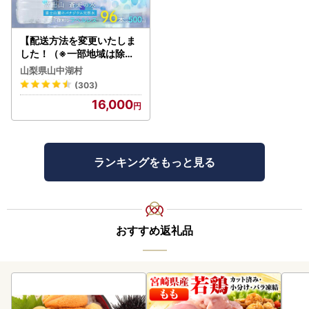
【配送方法を変更いたしま
した！（※一部地域は除く
）】＜ラベルレス＞富士山
山梨県山中湖村
蒼天の水 500ml×96本（４
(303)
ケース）YC001
16,000
ランキングをもっと見る
おすすめ返礼品