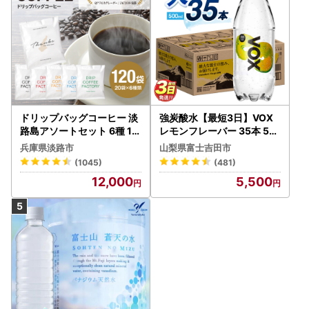
ドリップバッグコーヒー 淡
強炭酸水【最短3日】VOX
路島アソートセット 6種 12
レモンフレーバー 35本 50
0袋 飲み比べ コーヒー
0ml 【富士吉田市限定カー
兵庫県淡路市
山梨県富士吉田市
トン】炭酸
(1045)
(481)
12,000
5,500