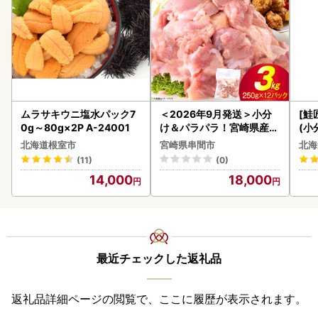
ムラサキウニ塩水パック7
＜2026年9月発送＞小分
[鮭
0g～80g×2P A-24001
け＆パラパラ！宮崎県産鶏
(小
ももカット合計3kg_K043
5
北海道根室市
宮崎県串間市
北海
-009-2609
(11)
(0)
14,000
18,000
最近チェックした返礼品
返礼品詳細ページの閲覧で、ここに履歴が表示されます。