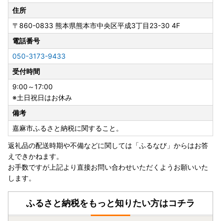
寄附者の皆様にはご不便、ご迷惑をおかけし誠に申し訳ござ
住所
いませんが、何卒ご理解賜りますようお願い申し上げます。
〒860-0833
熊本県熊本市中央区平成3丁目23-30 4F
電話番号
【過去にオンラインワンストップを利用している場合】
050-3173-9433
ワンストップ特例申請書を希望された場合でも送付しており
受付時間
ません。
オンラインワンストップ申請をご利用ください。
9:00～17:00
※土日祝日はお休み
【「ヤマト運輸」お届け先変更（転送）サービス有料化につ
備考
いて】
ヤマト運輸のサービス変更に伴い、2023年6月1日転送依頼
嘉麻市ふるさと納税に関すること。
受付分より、届け先変更（転送）が発生した場合「変更届け
返礼品の配送時期や不備などに関しては「ふるなび」からはお答
先までの運賃が着払い」となり、受取人様へ費用負担が生じ
えできかねます。
ます。
お手数ですが上記より直接お問い合わせいただくようお願いいた
お申し込みの際は、届け先のご住所にお間違いがないようご
します。
注意ください。
贈答先へお届けの場合も「受取人様に着払いで送料ご負担」
ふるさと納税をもっと知りたい方はコチラ
となります。
何卒ご了承いただきますようお願い申し上げます。