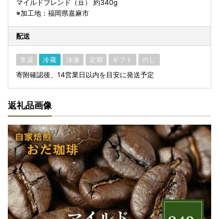
マイルドブレンド（豆） 約340g
※加工地：福岡県嘉麻市
配送
常温
冷蔵
冷凍
定期
ギフト
のし
寄附確認後、14営業日以内を目安に発送予定
返礼品画像