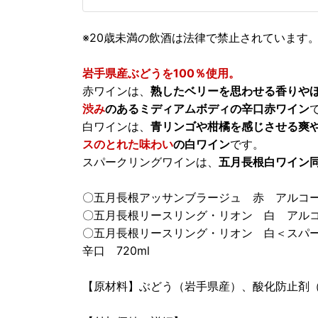
※20歳未満の飲酒は法律で禁止されています
岩手県産ぶどうを100％使用。
赤ワインは、
熟したベリーを思わせる香りや
渋み
のあるミディアムボディの辛口赤ワイン
白ワインは、
青リンゴや柑橘を感じさせる爽
スのとれた味わい
の白ワイン
です。
スパークリングワインは、
五月長根白ワイン
〇五月長根アッサンブラージュ 赤 アルコール度
〇五月長根リースリング・リオン 白 アルコール
〇五月長根リースリング・リオン 白＜スパーク
辛口 720ml
【原材料】ぶどう（岩手県産）、酸化防止剤