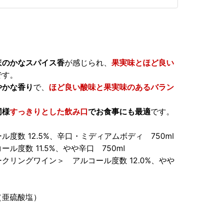
。
ほのかなスパイス香
が感じられ、
果実味とほど良い
です。
やかな香り
で、
ほど良い酸味と果実味のあるバラン
同様
すっきりとした飲み口
でお食事にも最適
です。
数 12.5%、辛口・ミディアムボディ 750ml
度数 11.5%、やや辛口 750ml
リングワイン＞ アルコール度数 12.0%、やや
（亜硫酸塩）