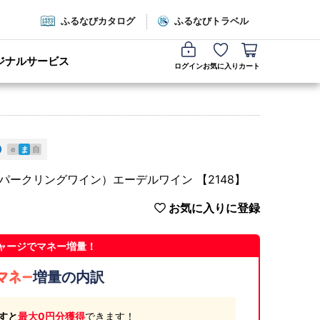
ふるなびカタログ
ふるなびトラベル
ジナルサービス
ログイン
お気に入り
カート
e
ま
自
ークリングワイン）エーデルワイン 【2148】
お気に入りに登録
ャージでマネー増量！
増量の内訳
すと
最大0円分獲得
できます！