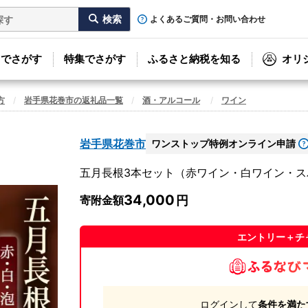
よくあるご質問・お問い合わせ
リでさがす
特集でさがす
ふるさと納税を知る
オリ
方
岩手県花巻市の返礼品一覧
酒・アルコール
ワイン
岩手県花巻市
ワンストップ特例オンライン申請
五月長根3本セット（赤ワイン・白ワイン・スパ
34,000
寄附金額
エントリー＋チ
ログインして
条件を満た