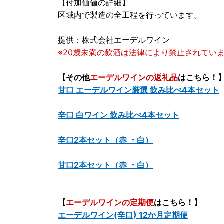
【付加価値の詳細】
区域内で製造の全工程を行っています。
提供：株式会社エーデルワイン
※20歳未満の飲酒は法律により禁止されてい
【その他
エーデルワインの返礼品
はこちら！
甘口 エーデルワイン厳選 飲み比べ4本セット
辛口 白ワイン 飲み比べ4本セット
辛口2本セット（赤 ・白）
甘口2本セット（赤 ・白）
【
エーデルワインの定期便
はこちら！】
エーデルワイン(辛口) 12か月定期便