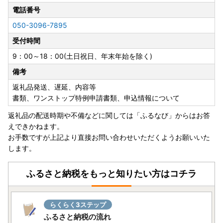
※パソコンを利用する場合でも「ふるまど」は利用できます
電話番号
が、
個人認証を行う際に「IAM＜アイアム＞」スマートフォンア
050-3096-7895
プリが必要になります。
受付時間
※従来通りの「書類郵送による申請」も引き続き利用可能で
す。
9：00～18：00(土日祝日、年末年始を除く)
備考
詳しくはこちら
返礼品発送、遅延、内容等
書類、ワンストップ特例申請書類、申込情報について
---------------------------------------------------------------
---------------------
返礼品の配送時期や不備などに関しては「ふるなび」からはお答
えできかねます。
＼マイナンバーカードをお持ちの方へ／
お手数ですが上記より直接お問い合わせいただくようお願いいた
します。
北杜市にご寄附をいただいた皆様のワンストップ特例申請手
続きの負担を軽減するために、
ふるさと納税をもっと知りたい方はコチラ
スマホのみで申請を完結できるアプリ「IAM(アイアム)」が
登場しました！
らくらく3ステップ
詳しくは
こちら
をご覧ください。
ふるさと納税の流れ