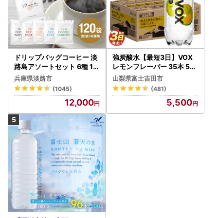
ドリップバッグコーヒー 淡
強炭酸水【最短3日】VOX
路島アソートセット 6種 12
レモンフレーバー 35本 50
0袋 飲み比べ コーヒー
0ml 【富士吉田市限定カー
兵庫県淡路市
山梨県富士吉田市
トン】炭酸
(1045)
(481)
12,000
5,500