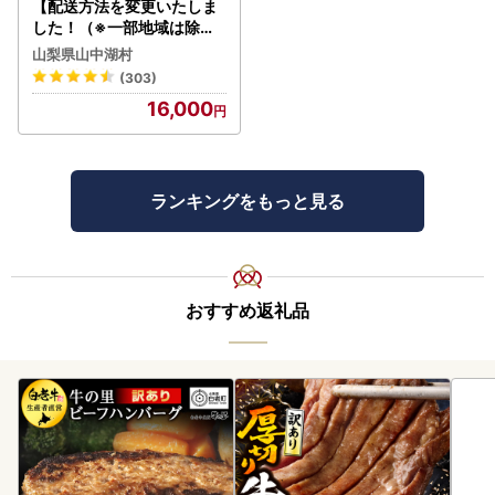
【配送方法を変更いたしま
した！（※一部地域は除く
）】＜ラベルレス＞富士山
山梨県山中湖村
蒼天の水 500ml×96本（４
(303)
ケース）YC001
16,000
ランキングをもっと見る
おすすめ返礼品