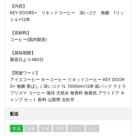
【内容】
KEY DOORS+ リキッドコーヒー 深いコク 無糖 1リッ
トル×12本
【原材料】
コーヒー(国内製造)
【賞味期限】
製造日より480日
【関連ワード】
アイスコーヒー キーコーヒー リキッドコーヒー KEY DOOR
S+ 無糖 香ばしく深いコク 1L 1000ml×12本 紙パック テトラ
プリズマ コーヒー 珈琲 天然水 無香料 無着色 アウトドア キ
ャンプ セット 飲料 山梨県 北杜市
配送
常温
冷蔵
冷凍
定期
ギフト
のし