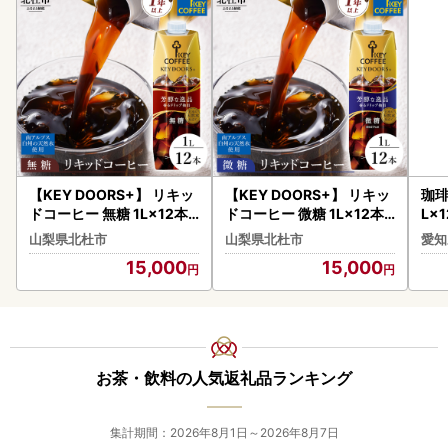
【KEY DOORS+】 リキッ
【KEY DOORS+】 リキッ
珈琲
ドコーヒー 無糖 1L×12本
ドコーヒー 微糖 1L×12本
L×
アイスコーヒー [h146]
アイスコーヒー [h146]
山梨県北杜市
山梨県北杜市
愛知
15,000
15,000
お茶・飲料の人気返礼品ランキング
集計期間：2026年8月1日～2026年8月7日