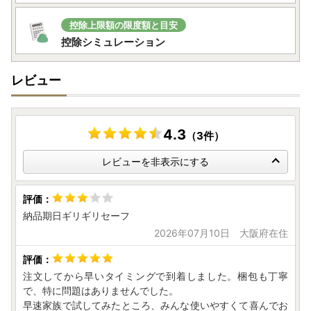
※従来通りの申請手続き「書類郵送による申請」も引き続き
ご利用可能です。
控除上限額の限度額と目安
控除シミュレーション
---------------------------------------------------------------
---------------------
レビュー
【個人情報案内】
・寄附者様からいただいた個人情報は責任をもって安全に蓄
積・保管し、第三者に譲渡・提供することはございません。
4.3
（3件）
・商品の発送とご連絡、いただいたふるさと納税に関する報
レビューを非表示にする
告、北杜市が主催・出展するふるさと納税関連イベント情報
の提供、北杜市のふるさと納税に関する情報提供のため、使
用させていただきます。
・また、上記の手段としては、電子メールの配信やパンフレ
納品期日ギリギリセーフ
ット等の郵送をさせていただく場合がございます。
2026年07月10日 大阪府在住
注文してから早いタイミングで到着しました。梱包も丁寧
で、特に問題はありませんでした。
早速家族で試してみたところ、みんな使いやすくて喜んでお