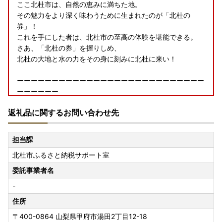
ここ北杜市は、自然の恵みに満ちた地。
その魅力をより深く味わうために生まれたのが「北杜の
券」！
これを手にした者は、北杜市の至高の体験を堪能できる。
さあ、「北杜の券」を握りしめ、
北杜の大地と水の力をその身に刻みに北杜に来い！
ーーーーーーーーーーーーーーーーーーーーーーーーーーー
ーーーーーー
返礼品に関するお問い合わせ先
＼マイナンバーカードをお持ちの方へ朗報／第二弾！！
リニューアルされた「ふるまど」のご紹介です！
担当課
北杜市ふるさと納税サポート室
「ふるまど」を使えば、スマホやパソコンで複数自治体の管
理やワンストップ特例申請が可能。
委託事業者名
-
「IAM＜アイアム＞」と併用して使用するとスマホでワンス
トップ特例申請が完結！
住所
〒400-0864
山梨県甲府市湯田2丁目12-18