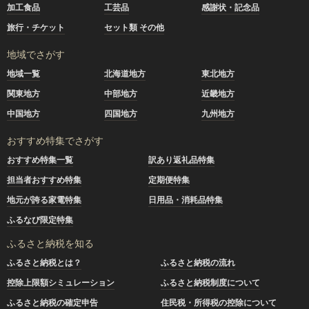
加工食品
工芸品
感謝状・記念品
旅行・チケット
セット類 その他
地域でさがす
地域一覧
北海道地方
東北地方
関東地方
中部地方
近畿地方
中国地方
四国地方
九州地方
おすすめ特集でさがす
おすすめ特集一覧
訳あり返礼品特集
担当者おすすめ特集
定期便特集
地元が誇る家電特集
日用品・消耗品特集
ふるなび限定特集
ふるさと納税を知る
ふるさと納税とは？
ふるさと納税の流れ
控除上限額シミュレーション
ふるさと納税制度について
ふるさと納税の確定申告
住民税・所得税の控除について