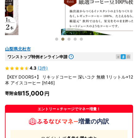
山梨県北杜市
ワンストップ特例オンライン申請
e
ま
自
4.3
(3件)
【KEY DOORS+】 リキッドコーヒー 深いコク 無糖 1リットル×12
本 アイスコーヒー [h146]
15,000
寄附金額
エントリー＋チャージでマネー増量！
増量の内訳