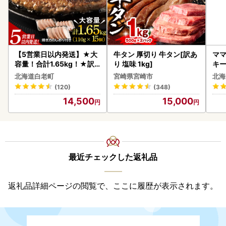
【5営業日以内発送】★大
牛タン 厚切り 牛タン[訳あ
ママ
容量！合計1.65kg！★訳
り 塩味 1kg]
キ
あり・牛の里ビーフハンバ
ズ 
北海道白老町
宮崎県宮崎市
北海
ーグ(110ｇ5枚入）×3 AG
0
(120)
(348)
058
14,500
15,000
最近チェックした返礼品
返礼品詳細ページの閲覧で、ここに履歴が表示されます。