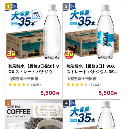
強炭酸水 【最短3日発送】V
強炭酸水 【最短3日】VOX
OX ストレート バナジウム
ストレート バナジウム 35
強炭酸水 35本 500ml ラベ
本 500ml 【富士吉田市限
山梨県富士吉田市
山梨県富士吉田市
ルレス【富士吉田市限定カ
定カートン】炭酸
(425)
(1264)
ートン】 炭酸
5,500
5,500