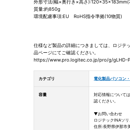
外形寸法(幅×奥行き×高さ):120×35×183m
質量:約850g
環境配慮事項:EU RoHS指令準拠(10物質)
仕様など製品の詳細につきましては、ロジテ
品ページにてご確認ください。
https://www.pro.logitec.co.jp/pro/g/gLH
カテゴリ
電化製品
パソコン
容量
対応情報については
認ください。
▼お問い合わせ
ロジテックINAソ
住所:長野県伊那市美