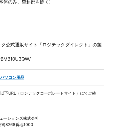
m(本体のみ、突起部を除く)
ック公式通販サイト「ロジテックダイレクト」の製
D-PBMB10U3QW/
・パソコン用品
以下URL（ロジテックコーポレートサイト）にてご確
リューションズ株式会社
篶8268番地1000