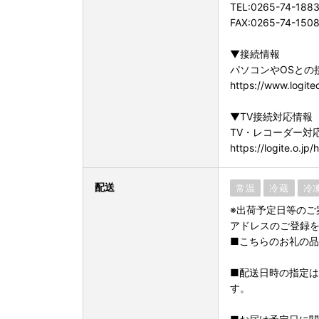
TEL:0265-74-188
FAX:0265-74-150
▼接続情報
パソコンやOSとの
https://www.logite
▼TV接続対応情報
TV・レコーダー対
https://logite.o.jp/
配送
常温
冷蔵
冷
※出荷予定日等のご
アドレスのご登録
■こちらのお礼の品
■配送日時の指定
す。