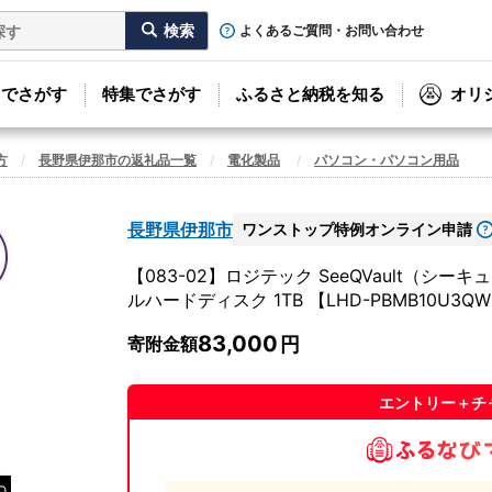
よくあるご質問・お問い合わせ
リでさがす
特集でさがす
ふるさと納税を知る
オリ
方
長野県伊那市の返礼品一覧
電化製品
パソコン・パソコン用品
長野県伊那市
ワンストップ特例オンライン申請
【083-02】ロジテック SeeQVault（シ
ルハードディスク 1TB 【LHD-PBMB10U3Q
83,000
寄附金額
エントリー＋チ