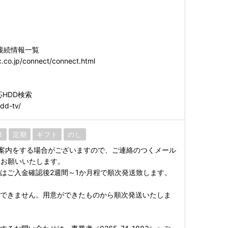
3
8
接続情報一覧
c.co.jp/connect/connect.html
応HDD検索
hdd-tv/
凍
定期
ギフト
のし
案内をする場合がございますので、ご連絡のつくメール
をお願いいたします。
はご入金確認後2週間～1か月程で順次発送致します。
はできません。用意ができたものから順次発送いたしま