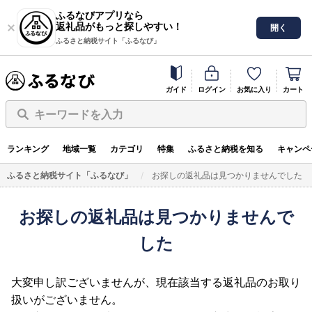
ふるなびアプリなら
返礼品がもっと探しやすい！
開く
ふるさと納税サイト「ふるなび」
ガイド
ログイン
お気に入り
カート
キーワードを入力
ランキング
地域一覧
カテゴリ
特集
ふるさと納税を知る
キャンペ
ふるさと納税サイト「ふるなび」
お探しの返礼品は見つかりませんでした
お探しの返礼品は見つかりませんで
した
大変申し訳ございませんが、現在該当する返礼品のお取り
扱いがございません。