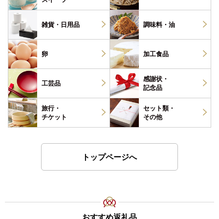
雑貨・
日用品
調味料・
油
卵
加工食品
感謝状・
工芸品
記念品
旅行・
セット類・
チケット
その他
トップページへ
おすすめ返礼品