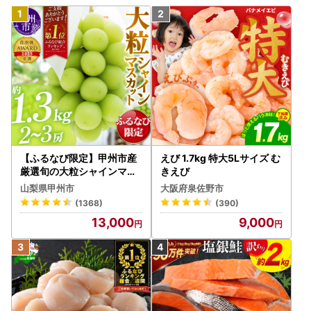
【ふるなび限定】甲州市産
えび 1.7kg 特大5Lサイズ む
厳選旬の大粒シャインマス
きえび
カット 約1.3kg 2～3房【2
山梨県甲州市
大阪府泉佐野市
026年発送】（MG）B12-
(1368)
(390)
472 FN-Limited-VO シャ
13,000
9,000
インマスカット フルーツ