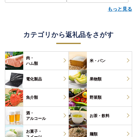
もっと見る
カテゴリから返礼品をさがす
肉・
米・パン
ハム類
電化製品
果物類
魚介類
野菜類
酒・
お茶・
飲料
アルコール
お菓子・
麺類
スイーツ