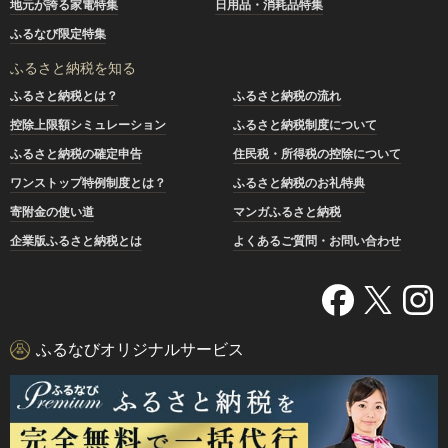
地元が誇る家電特集
日用品・消耗品特集
ふるなび限定特集
ふるさと納税を知る
ふるさと納税とは？
ふるさと納税の流れ
控除上限額シミュレーション
ふるさと納税制度について
ふるさと納税の確定申告
住民税・所得税の控除について
ワンストップ特例制度とは？
ふるさと納税のお礼特典
寄附金の使い道
マンガふるさと納税
企業版ふるさと納税とは
よくあるご質問・お問い合わせ
ふるなびオリジナルサービス