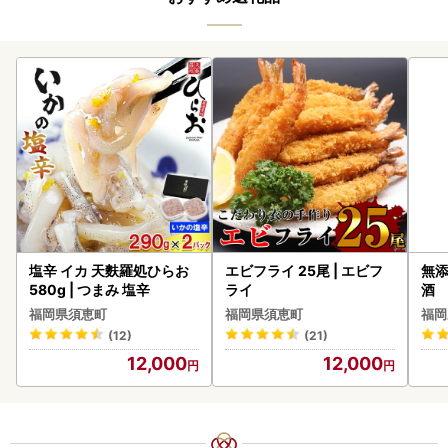
塩辛 イカ 天麩羅処ひらお
エビフライ 25尾 | エビフ
無添
580g | つまみ 塩辛
ライ
酒
福岡県須恵町
福岡県須恵町
福岡
(12)
(21)
12,000
12,000