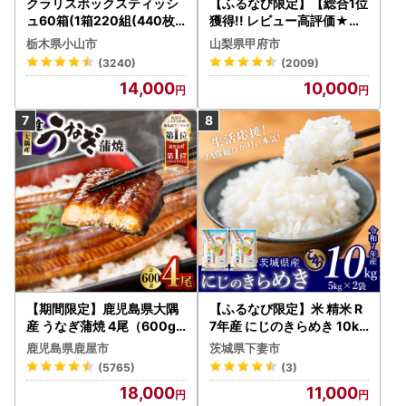
クラリスボックスティッシ
【ふるなび限定】【総合1位
ュ60箱(1箱220組(440枚))
獲得!! レビュー高評価★】
(5個入り×12セット)【配送
〈2026年度配送分〉山梨
栃木県小山市
山梨県甲府市
不可地域：離島・沖縄県】
県産 シャインマスカット 2
(3240)
(2009)
【1256759】
～3房（1.0kg以上）シャイ
14,000
10,000
ン フルーツ FN-Limited-S
P
【期間限定】鹿児島県大隅
【ふるなび限定】米 精米 R
産 うなぎ蒲焼 4尾（600g
7年産 にじのきらめき 10kg
） KN007-004-04-cp18
10月 FN-Limited-PR
鹿児島県鹿屋市
茨城県下妻市
うなぎ 鰻 魚 惣菜 総菜
(5765)
(3)
18,000
11,000