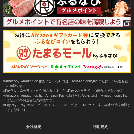
Amazon、Amazon.co.jpおよびそのロゴは、Amazon.com,Inc.またはその関連会社
の商標です。
PayPayマネーライトが付与されます。PayPayマネーライトの出金はできません。
Amazon、Amazon.co.jp、Amazon Payおよびそれらのロゴは、Amazon.com, Inc.
またはその関連会社の商標です。
PayPay、PayPayのロゴ、ペイペイ、Ｐのロゴは、LINEヤフー株式会社の登録商標ま
たは商標です。
会社概要
利用規約