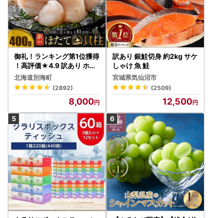
御礼！ランキング第1位獲得
訳あり 銀鮭切身 約2kg サケ
！高評価★4.9 訳あり ホタ
しゃけ 魚 鮭
テ 400g（ほたて 帆立 貝柱
北海道別海町
宮城県気仙沼市
冷凍 ）
(2892)
(2509)
8,000
12,500