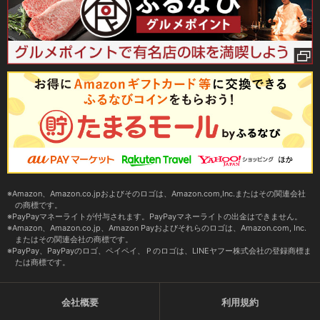
Amazon、Amazon.co.jpおよびそのロゴは、Amazon.com,Inc.またはその関連会社
の商標です。
PayPayマネーライトが付与されます。PayPayマネーライトの出金はできません。
Amazon、Amazon.co.jp、Amazon Payおよびそれらのロゴは、Amazon.com, Inc.
またはその関連会社の商標です。
PayPay、PayPayのロゴ、ペイペイ、Ｐのロゴは、LINEヤフー株式会社の登録商標ま
たは商標です。
会社概要
利用規約