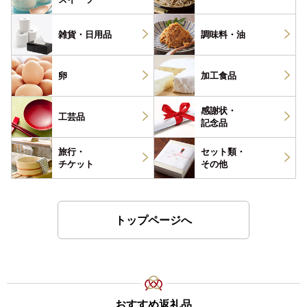
雑貨・
日用品
調味料・
油
卵
加工食品
感謝状・
工芸品
記念品
旅行・
セット類・
チケット
その他
トップページへ
おすすめ返礼品