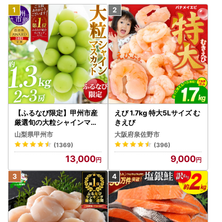
【ふるなび限定】甲州市産
えび 1.7kg 特大5Lサイズ む
厳選旬の大粒シャインマス
きえび
カット 約1.3kg 2～3房【2
山梨県甲州市
大阪府泉佐野市
026年発送】（MG）B12-
(1369)
(396)
472 FN-Limited-VO シャ
13,000
9,000
インマスカット フルーツ