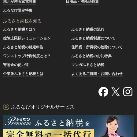
地元が誇る家電特集
日用品・消耗品特集
ふるなび限定特集
ふるさと納税を知る
ふるさと納税とは？
ふるさと納税の流れ
控除上限額シミュレーション
ふるさと納税制度について
ふるさと納税の確定申告
住民税・所得税の控除について
ワンストップ特例制度とは？
ふるさと納税のお礼特典
寄附金の使い道
マンガふるさと納税
企業版ふるさと納税とは
よくあるご質問・お問い合わせ
ふるなびオリジナルサービス