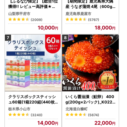
【ふるなび限定】【総合1位
【期間限定】鹿児島県大隅
獲得!! レビュー高評価★】
産 うなぎ蒲焼 4尾（600g
〈2026年度配送分〉山梨
） KN007-004-04-cp18
山梨県甲府市
鹿児島県鹿屋市
県産 シャインマスカット 2
うなぎ 鰻 魚 惣菜 総菜
(2009)
(5767)
～3房（1.0kg以上）シャイ
10,000
18,000
ン フルーツ FN-Limited-S
P
クラリスボックスティッシ
いくら醤油漬（鮭卵） 400
ュ60箱(1箱220組(440枚))
g(200g×2パック)_K022-
(5個入り×12セット)【配送
1676
栃木県小山市
北海道白糠町
不可地域：離島・沖縄県】
(3240)
(5674)
【1256759】
14,000
22,000