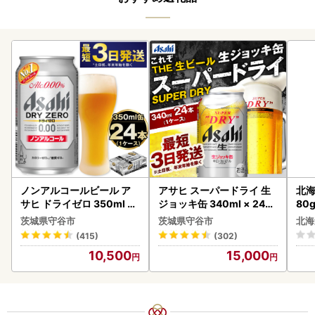
ノンアルコールビール ア
アサヒ スーパードライ 生
北海
サヒ ドライゼロ 350ml 24
ジョッキ缶 340ml × 24本
80
本 ノンアル ビール asashi
(1ケース) ＜茨城工場＞ 缶
クラ
茨城県守谷市
茨城県守谷市
北海
守谷市
ビール お酒 Asahi 守谷市
くら
(415)
(302)
道産
10,500
15,000
23