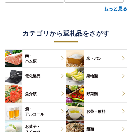
もっと見る
カテゴリから返礼品をさがす
肉・
米・パン
ハム類
電化製品
果物類
魚介類
野菜類
酒・
お茶・
飲料
アルコール
お菓子・
麺類
スイーツ