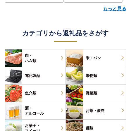
もっと見る
カテゴリから返礼品をさがす
肉・
米・パン
ハム類
電化製品
果物類
魚介類
野菜類
酒・
お茶・
飲料
アルコール
お菓子・
麺類
スイーツ