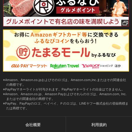
Amazon、Amazon.co.jpおよびそのロゴは、Amazon.com,Inc.またはその関連会社
の商標です。
PayPayマネーライトが付与されます。PayPayマネーライトの出金はできません。
Amazon、Amazon.co.jp、Amazon Payおよびそれらのロゴは、Amazon.com, Inc.
またはその関連会社の商標です。
PayPay、PayPayのロゴ、ペイペイ、Ｐのロゴは、LINEヤフー株式会社の登録商標ま
たは商標です。
会社概要
利用規約