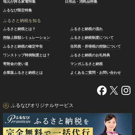
地元が誇る家電特集
日用品・消耗品特集
ふるなび限定特集
ふるさと納税を知る
ふるさと納税とは？
ふるさと納税の流れ
控除上限額シミュレーション
ふるさと納税制度について
ふるさと納税の確定申告
住民税・所得税の控除について
ワンストップ特例制度とは？
ふるさと納税のお礼特典
寄附金の使い道
マンガふるさと納税
企業版ふるさと納税とは
よくあるご質問・お問い合わせ
ふるなびオリジナルサービス