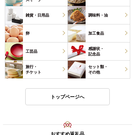
雑貨・
日用品
調味料・
油
卵
加工食品
感謝状・
工芸品
記念品
旅行・
セット類・
チケット
その他
トップページへ
おすすめ返礼品