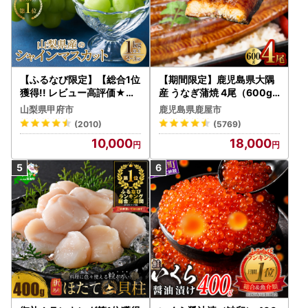
【ふるなび限定】【総合1位
【期間限定】鹿児島県大隅
獲得!! レビュー高評価★】
産 うなぎ蒲焼 4尾（600g
〈2026年度配送分〉山梨
） KN007-004-04-cp18
山梨県甲府市
鹿児島県鹿屋市
県産 シャインマスカット 2
うなぎ 鰻 魚 惣菜 総菜
(2010)
(5769)
～3房（1.0kg以上）シャイ
10,000
18,000
ン フルーツ FN-Limited-S
P