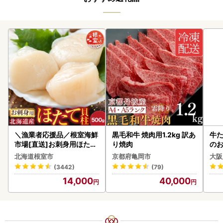
＼漁業者応援品／根室海鮮
黒毛和牛 焼肉用1.2kg 訳あ
牛た
市場[直送]お刺身用ほたて
り焼肉
のお
貝柱500g A-28002
北海道根室市
京都府亀岡市
大阪
(3442)
(79)
14,000
40,000