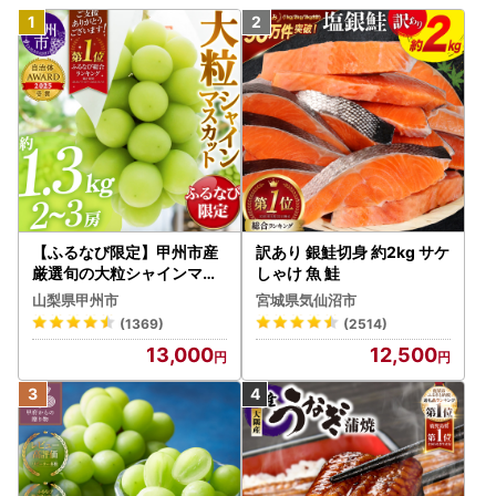
【ふるなび限定】甲州市産
訳あり 銀鮭切身 約2kg サケ
厳選旬の大粒シャインマス
しゃけ 魚 鮭
カット 約1.3kg 2～3房【2
山梨県甲州市
宮城県気仙沼市
026年発送】（MG）B12-
(1369)
(2514)
472 FN-Limited-VO シャ
13,000
12,500
インマスカット フルーツ