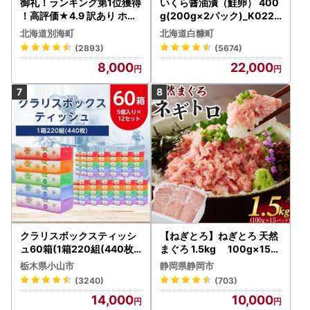
御礼！ランキング第1位獲得
いくら醤油漬（鮭卵） 400
！高評価★4.9 訳あり ホタ
g(200g×2パック)_K022-
テ 400g（ほたて 帆立 貝柱
1676
北海道別海町
北海道白糠町
冷凍 ）
(2893)
(5674)
8,000
22,000
クラリスボックスティッシ
【ねぎとろ】ねぎとろ 天然
ュ60箱(1箱220組(440枚))
まぐろ 1.5kg 100g×15パ
(5個入り×12セット)【配送
ック
栃木県小山市
静岡県静岡市
不可地域：離島・沖縄県】
(3240)
(703)
【1256759】
14,000
10,000