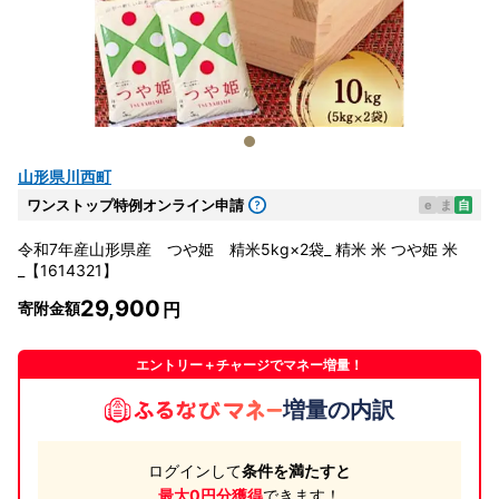
山形県川西町
ワンストップ特例オンライン申請
e
ま
自
令和7年産山形県産 つや姫 精米5kg×2袋_ 精米 米 つや姫 米
_【1614321】
29,900
寄附金額
エントリー＋チャージでマネー増量！
増量の内訳
ログインして
条件を満たすと
最大0円分獲得
できます！