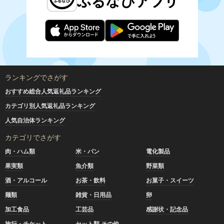
ランキングでさがす
おすすめ総合人気返礼品ランキング
カテゴリ別人気返礼品ランキング
人気自治体ランキング
カテゴリでさがす
肉・ハム類
米・パン
電化製品
果実類
魚介類
野菜類
酒・アルコール
お茶・飲料
お菓子・スイーツ
麺類
雑貨・日用品
卵
加工食品
工芸品
感謝状・記念品
旅行・チケット
セット類 その他