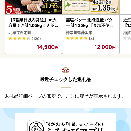
【5営業日以内発送】★大
無塩バター 北海道産 バタ
近
容量！合計1.65kg！★訳
ー 計1.35kg 【食塩不使用
【1
あり・牛の里ビーフハンバ
】
】【
北海道白老町
神奈川県藤沢市
滋賀
ーグ(110ｇ5枚入）×3 AG
(120)
(4)
058
14,500
12,000
最近チェックした返礼品
返礼品詳細ページの閲覧で、ここに履歴が表示されます。