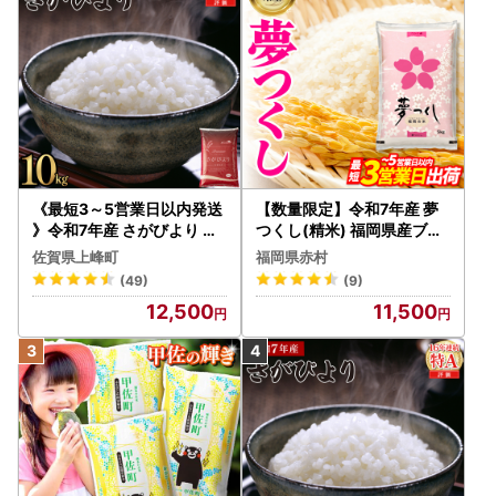
《最短3～5営業日以内発送
【数量限定】令和7年産 夢
》令和7年産 さがびより 佐
つくし(精米) 福岡県産ブラ
賀県産（精米）10kg
ンド米 10kg (品番:3X11R7)
佐賀県上峰町
福岡県赤村
(49)
(9)
12,500
11,500