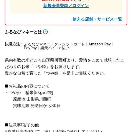
新規会員登録／ログイン
使える店舗・サービス一覧
ふるなびマネーとは
決済方法：
ふるなびマネー
クレジットカード
Amazon Pay
PayPay
楽天ペイ
d払い
県内有数の米どころ山形県川西町より、愛情をこめて栽培したこ
だわりのお米「つや姫」をお届けします。
豊かな自然で育った「つや姫」を是非ご賞味ください。
■お礼品の内容について
・つや姫 精米[5kg×2袋]
原産地:山形県川西町
賞味期限:発送日から30日
■注意事項/その他
※直射日光を避けて、涼しい場所に保存してください。