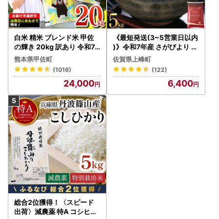
白米 精米 ブレンド米 甲佐
《最短発送(3~5営業日以内
の輝き 20kg 訳あり 令和7
)》令和7年産 さがびより 佐
年産 【価格改定ZS】
賀県産（精米）5kg
熊本県甲佐町
佐賀県上峰町
(1016)
(122)
24,000
6,400
総合2位獲得！〈スピード
出荷〉減農薬 特A コシヒカ