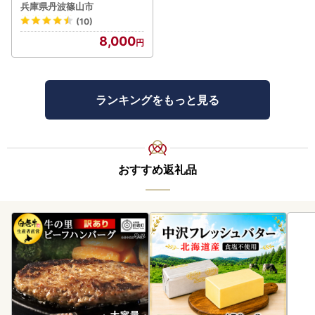
リ 5kg 丹波篠山産 特別栽培
兵庫県丹波篠山市
米 こしひかり
(10)
8,000
ランキングをもっと見る
おすすめ返礼品