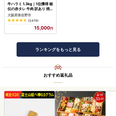
牛ハラミ 1.3kg｜1位獲得 秘
伝の赤タレ 牛肉 訳あり 焼
肉 BBQ
大阪府泉佐野市
(2479)
15,000
ランキングをもっと見る
おすすめ返礼品