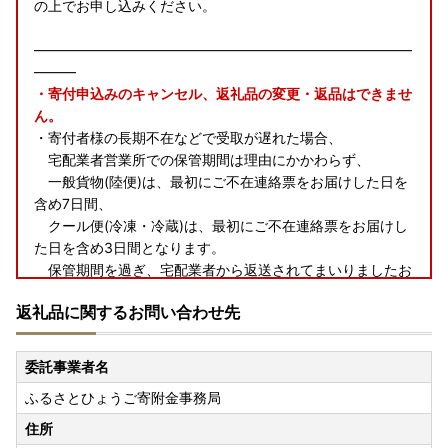
の上でお申し込みください。
―――――――――――――――――――――――――――
―――
・寄付申込みのキャンセル、返礼品の変更・返品はできませ
ん。
・寄付者様の長期不在などで受取が遅れた場合、
宅配業者営業所での保管期間は理由にかかわらず、
一般貨物(陸便)は、最初にご不在連絡票をお届けした日を
含め7日間、
クール便(冷凍・冷蔵)は、最初にご不在連絡票をお届けし
た日を含め3日間となります。
保管期間を過ぎ、宅配業者から返送されてまいりましたお
荷物につきましては、
返礼品に関するお問い合わせ先
再発送いたしかねます
ので、期間内に必ずお受け取りくだ
さいますようお願いいたします。
委託事業者名
※ご注意事項※
ふるさとひょうご寄附金事務局
兵庫県内に住民票登録がある方は、返礼品をお送りすること
は出来ませんのでご注意ください。
住所