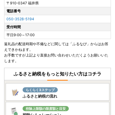
〒910-0347
福井県
―――――――――――――――――――――――――――
―――
電話番号
【お盆期間中の配送・お問い合わせについてのお知らせ】
050-3528-5194
いつも兵庫県への温かいご寄附をいただき、誠にありがとう
受付時間
ございます。
お盆期間中の「返礼品の発送」および「お問い合わせ」につ
平日9:00～17:00
きまして、下記の通りご案内いたします。
返礼品の配送時期や不備などに関しては「ふるなび」からはお答
えできかねます。
■返礼品の配送休止期間： 8月8日（土）～ 8月16日（日）
お手数ですが上記より直接お問い合わせいただくようお願いいた
※一部の事業者では期間中も発送を行う場合がございます。
します。
■お問い合わせ（電話・メール）
お休み： 8/8（土）、8/9（日）、8/11（火・祝）、8/15
ふるさと納税をもっと知りたい方はコチラ
（土）、8/16（日）
通常対応： 8/10（月）、8/12（水）～ 8/14（金）
らくらく3ステップ
【休業期間中のお問い合わせについて】
ふるさと納税の流れ
休業日にいただいたメールでのお問い合わせは、翌営業日以
降に順次回答いたします。
控除上限額の限度額と目安
通常よりお時間をいただく場合がございますので、あらかじ
控除シミュレーション