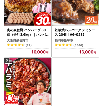
肉の泉佐野 ハンバーグ 30
鉄板焼ハンバーグ デミソー
個（合計3.6kg）｜ハンバ
ス 20個【A6-028】
ーグ 訳あり 黒毛和牛×なに
大阪府泉佐野市
福岡県飯塚市
わポーク
(22)
(5546)
10,000
16,000