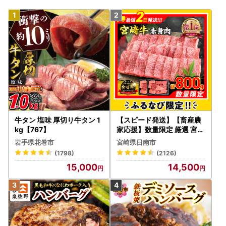
牛タン 塩味 厚切り牛タン 1
【スピード発送】【畜産農
kg【767】
家応援】数量限定 厳選 宮崎
牛 赤身 焼肉 計800g FN-Li
岩手県花巻市
宮崎県日南市
mited-PR_BDV5-26-2W
(1798)
(2126)
15,000
14,500