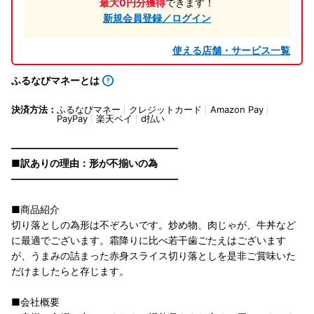
最大0円分獲得
できます！
新規会員登録／ログイン
使える店舗・サービス一覧
ふるなびマネーとは
決済方法：
ふるなびマネー
クレジットカード
Amazon Pay
PayPay
楽天ペイ
d払い
―――――――――――――――――
■訳ありの理由：形が不揃いの為
―――――――――――――――――
■商品紹介
切り落としの為形は不ぞろいです。炒め物、肉じゃが、牛丼など
に最適でございます。霜降りに比べ若干歯ごたえはございます
が、うまみの詰まった赤身スライス切り落としを是非ご賞味いた
だけましたらと存じます。
■会社概要