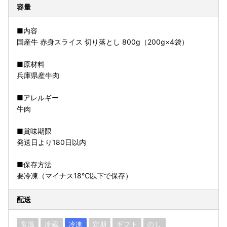
容量
■内容
国産牛 赤身スライス 切り落とし 800g（200g×4袋）
■原材料
兵庫県産牛肉
■アレルギー
牛肉
■賞味期限
発送日より180日以内
■保存方法
要冷凍（マイナス18℃以下で保存）
配送
常温
冷蔵
冷凍
定期
ギフト
のし