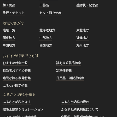
加工食品
工芸品
感謝状・記念品
旅行・チケット
セット類 その他
地域でさがす
地域一覧
北海道地方
東北地方
関東地方
中部地方
近畿地方
中国地方
四国地方
九州地方
おすすめ特集でさがす
おすすめ特集一覧
訳あり返礼品特集
担当者おすすめ特集
定期便特集
地元が誇る家電特集
日用品・消耗品特集
ふるなび限定特集
ふるさと納税を知る
ふるさと納税とは？
ふるさと納税の流れ
控除上限額シミュレーション
ふるさと納税制度について
ふるさと納税の確定申告
住民税・所得税の控除について