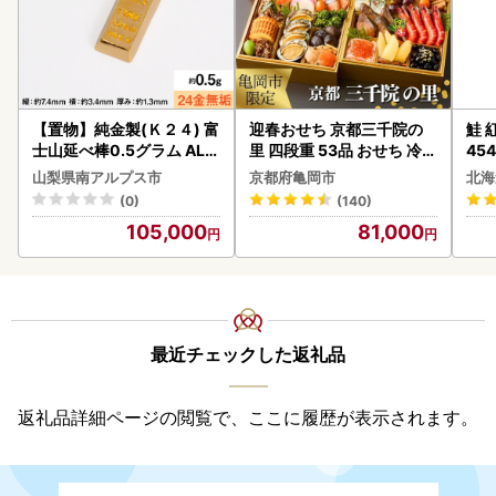
【置物】純金製(Ｋ２４) 富
迎春おせち 京都三千院の
鮭 紅
士山延べ棒0.5グラム ALP
里 四段重 53品 おせち 冷蔵
454
BK181
2027 先行予約
山梨県南アルプス市
京都府亀岡市
北海
(0)
(140)
105,000
81,000
最近チェックした返礼品
返礼品詳細ページの閲覧で、ここに履歴が表示されます。