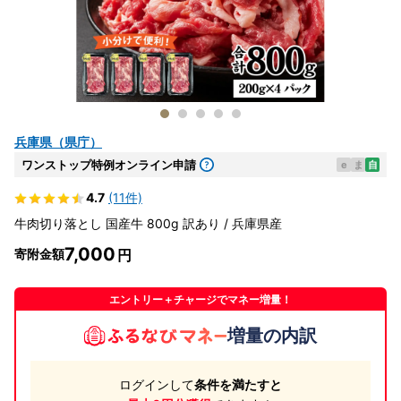
兵庫県（県庁）
ワンストップ特例オンライン申請
e
ま
自
4.7
(11件)
牛肉切り落とし 国産牛 800g 訳あり / 兵庫県産
7,000
寄附金額
エントリー＋チャージでマネー増量！
増量の内訳
ログインして
条件を満たすと