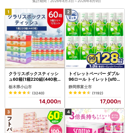
集計期間：2026年8月3日～2026年8月9日
クラリスボックスティッシ
トイレットペーパー ダブル
ュ60箱(1箱220組(440枚))
96ロール トイレット[sf00
(5個入り×12セット)【配送
1-012]
栃木県小山市
静岡県富士市
不可地域：離島・沖縄県】
(3240)
(1192)
【1256759】
14,000
17,000