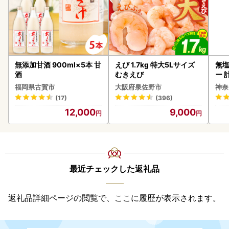
無添加甘酒 900ml×5本 甘
えび 1.7kg 特大5Lサイズ
無塩
酒
むきえび
ー 
】
福岡県古賀市
大阪府泉佐野市
神奈
(17)
(396)
12,000
9,000
最近チェックした返礼品
返礼品詳細ページの閲覧で、ここに履歴が表示されます。