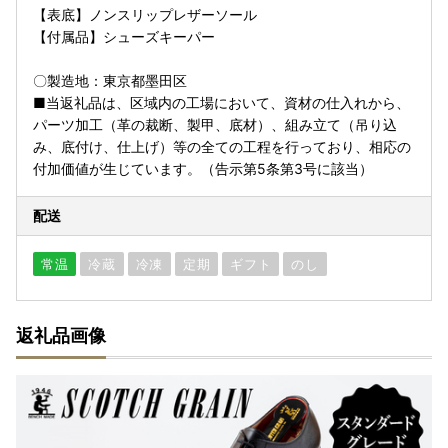
【表底】ノンスリップレザーソール
【付属品】シューズキーパー
〇製造地：東京都墨田区
■当返礼品は、区域内の工場において、資材の仕入れから、
パーツ加工（革の裁断、製甲、底材）、組み立て（吊り込
み、底付け、仕上げ）等の全ての工程を行っており、相応の
付加価値が生じています。（告示第5条第3号に該当）
配送
常温
冷蔵
冷凍
定期
ギフト
のし
返礼品画像