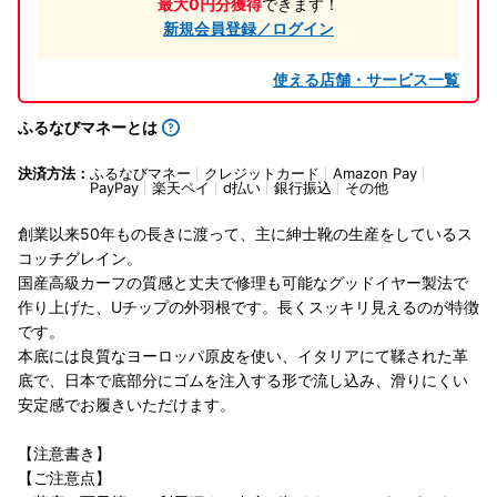
最大0円分獲得
できます！
新規会員登録／ログイン
使える店舗・サービス一覧
ふるなびマネーとは
決済方法：
ふるなびマネー
クレジットカード
Amazon Pay
PayPay
楽天ペイ
d払い
銀行振込
その他
創業以来50年もの長きに渡って、主に紳士靴の生産をしているス
コッチグレイン。
国産高級カーフの質感と丈夫で修理も可能なグッドイヤー製法で
作り上げた、Uチップの外羽根です。長くスッキリ見えるのが特徴
です。
本底には良質なヨーロッパ原皮を使い、イタリアにて鞣された革
底で、日本で底部分にゴムを注入する形で流し込み、滑りにくい
安定感でお履きいただけます。
【注意書き】
【ご注意点】