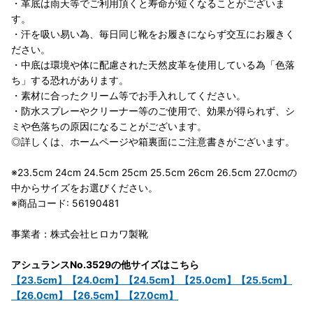
・革底は雨天等でご利用頂くと寿命が短くなることがございま
す。
・汗を吸い易い為、毎日同じ靴をお履きにならず交互にお履きく
ださい。
・中底は環境や体に配慮された天然皮革を使用している為「色落
ち」する恐れがあります。
・素材に合ったクリーム等でお手入れしてください。
・防水スプレーやクリーナー等のご使用で、効果が得られず、シ
ミや色落ちの原因になることがございます。
◎詳しくは、ホームページや箱裏面にご注意書きがございます。
※23.5cm 24cm 24.5cm 25cm 25.5cm 26cm 26.5cm 27.0cmの
中からサイズをお選びください。
※商品コード: 56190481
事業者：株式会社ヒロカワ製靴
アシュランスNo.3529の他サイズはこちら
【23.5cm】
【24.0cm】
【24.5cm】
【25.0cm】
【25.5cm】
【26.0cm】
【26.5cm】
【27.0cm】