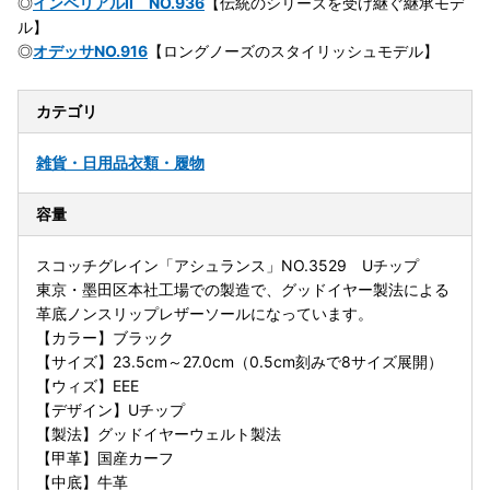
◎
インペリアルII NO.936
【伝統のシリーズを受け継ぐ継承モデ
ル】
◎
オデッサNO.916
【ロングノーズのスタイリッシュモデル】
カテゴリ
雑貨・日用品
衣類・履物
容量
スコッチグレイン「アシュランス」NO.3529 Uチップ
東京・墨田区本社工場での製造で、グッドイヤー製法による
革底ノンスリップレザーソールになっています。
【カラー】ブラック
【サイズ】23.5cm～27.0cm（0.5cm刻みで8サイズ展開）
【ウィズ】EEE
【デザイン】Uチップ
【製法】グッドイヤーウェルト製法
【甲革】国産カーフ
【中底】牛革