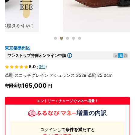
東京都墨田区
ワンストップ特例オンライン申請
e
ま
自
5.0
(3件)
革靴 スコッチグレイン アシュランス 3529 革靴 25.0cm
165,000
寄附金額
エントリー＋チャージでマネー増量！
増量の内訳
ログインして
条件を満たすと