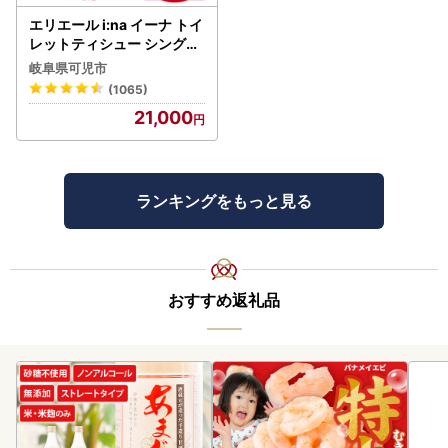
エリエール i:na イーナ トイ
レットティシュー シングル
100巻 12ロール×6P【009
岐阜県可児市
5-005】トイレットペーパ
(1065)
ー
21,000
ランキングをもっと見る
おすすめ返礼品