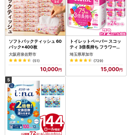
ソフトパックティッシュ 60
トイレットペーパー スコッ
パック×400枚
ティ 3倍長持ち フラワーパ
ック 4ロール×6P
大阪府泉佐野市
埼玉県草加市
(51)
(729)
10,000
15,000