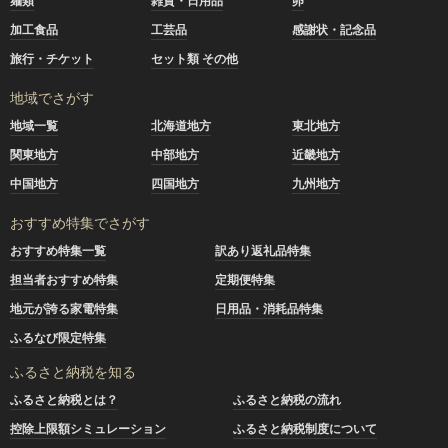
麺類
雑貨・日用品
卵
加工食品
工芸品
感謝状・記念品
旅行・チケット
セット類 その他
地域でさがす
地域一覧
北海道地方
東北地方
関東地方
中部地方
近畿地方
中国地方
四国地方
九州地方
おすすめ特集でさがす
おすすめ特集一覧
訳あり返礼品特集
担当者おすすめ特集
定期便特集
地元が誇る家電特集
日用品・消耗品特集
ふるなび限定特集
ふるさと納税を知る
ふるさと納税とは？
ふるさと納税の流れ
控除上限額シミュレーション
ふるさと納税制度について