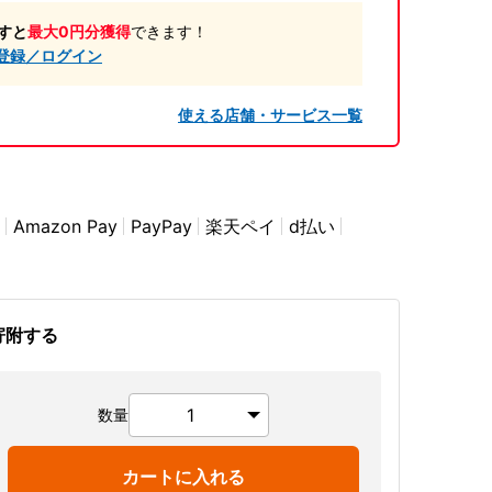
すと
最大0円分獲得
できます！
登録／ログイン
使える店舗・サービス一覧
Amazon Pay
PayPay
楽天ペイ
d払い
寄附する
数量
カートに入れる