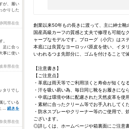
すが、履い
っかりした
 静岡県在住
創業以来50年もの長きに渡って、主に紳士靴
国産高級カーフの質感と丈夫で修理も可能な
ャープなモデルです。ブローグ（小穴）はス
す。
本底には良質なヨーロッパ原皮を使い、イタ
、足に合っ
大事に使い
いわれるつま先部分に、ゴムを付けることで
日 岐阜県在住
【注意書き】
【ご注意点】
・革底は雨天等でご利用頂くと寿命が短くな
・汗を吸い易い為、毎日同じ靴をお履きにな
ッタリでし
・中底は環境や体に配慮された天然皮革を使
属している
・素材に合ったクリーム等でお手入れしてく
上
...
続きを
・防水スプレーやクリーナー等のご使用で、
ございます。
 奈良県在住
◎詳しくは、ホームページや箱裏面にご注意