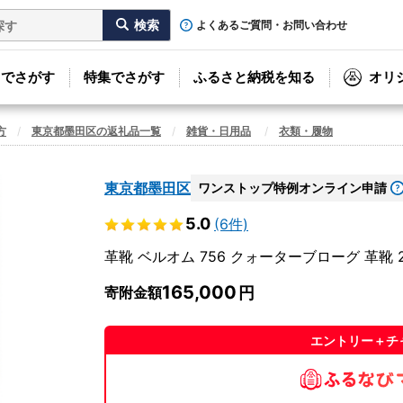
よくあるご質問・お問い合わせ
リでさがす
特集でさがす
ふるさと納税を知る
オリ
方
東京都墨田区の返礼品一覧
雑貨・日用品
衣類・履物
東京都墨田区
ワンストップ特例オンライン申請
5.0
(6件)
革靴 ベルオム 756 クォーターブローグ 革靴 2
165,000
寄附金額
エントリー＋チ