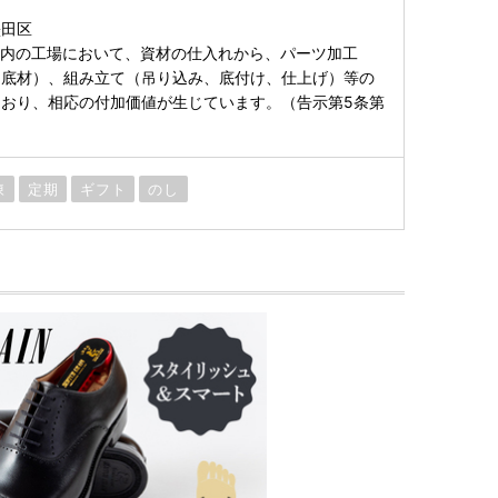
墨田区
域内の工場において、資材の仕入れから、パーツ加工
、底材）、組み立て（吊り込み、底付け、仕上げ）等の
おり、相応の付加価値が生じています。（告示第5条第
凍
定期
ギフト
のし