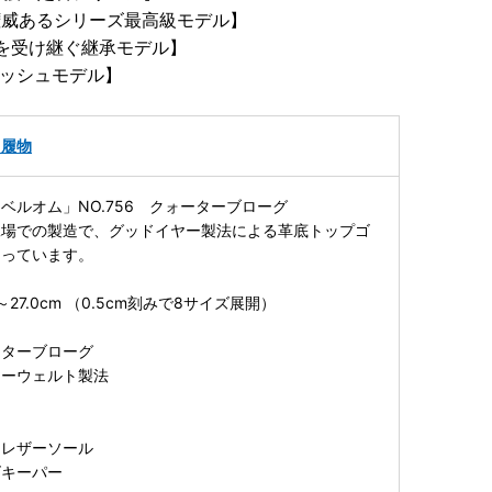
権威あるシリーズ最高級モデル】
を受け継ぐ継承モデル】
ッシュモデル】
・履物
ベルオム」NO.756 クォーターブローグ
工場での製造で、グッドイヤー製法による革底トップゴ
なっています。
ク
～27.0cm （0.5cm刻みで8サイズ展開）
ーターブローグ
ヤーウェルト製法
フ
ムレザーソール
ズキーパー