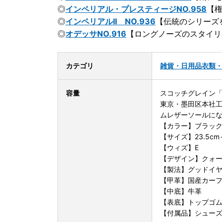
◎
インペリアル・プレスティージNO.958
【
◎
インペリアルII NO.936
【伝統のシリーズ
◎
オデッサNO.916
【ロングノーズのスタイリ
カテゴリ
雑貨・日用品
衣類
容量
スコッチグレイン「
東京・墨田区本社
ムレザーソールに
【カラー】ブラッ
【サイズ】23.5cm
【ウィズ】E
【デザイン】クォ
【製法】グッドイ
【甲革】国産カー
【中底】牛革
【表底】トップゴ
【付属品】シュー