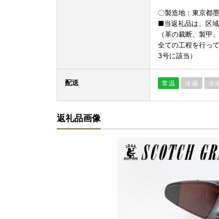
〇製造地：東京都
■当返礼品は、区
（革の裁断、製甲
全ての工程を行って
3号に該当）
配送
常温
冷蔵
冷
返礼品画像