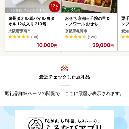
泉州タオル 総パイル 白タ
おせち 京都三千院の里＆
栗千
オル 12枚入り 210匁
マノワール おせち
ンブ
デザ
大阪府阪南市
京都府亀岡市
愛知
(39)
(123)
10,000
59,000
最近チェックした返礼品
返礼品詳細ページの閲覧で、ここに履歴が表示されます。