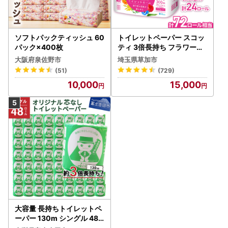
ソフトパックティッシュ 60
トイレットペーパー スコッ
パック×400枚
ティ 3倍長持ち フラワーパ
ック 4ロール×6P
大阪府泉佐野市
埼玉県草加市
(51)
(729)
10,000
15,000
大容量 長持ちトイレットペ
ーパー 130m シングル 48R
芯なし 3倍巻 トイレット