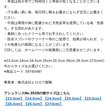
・革底は雨天等でご利用頂くと寿命が短くなることがございま
す。
・汗を吸い易い為、毎日同じ靴をお履きにならず交互にお履きく
ださい。
・中底は環境や体に配慮された天然皮革を使用している為「色落
ち」する恐れがあります。
・素材に合ったクリーム等でお手入れしてください。
・防水スプレーやクリーナー等のご使用で、効果が得られず、シ
ミや色落ちの原因になることがございます。
◎詳しくは、ホームページや箱裏面にご注意書きがございます。
※23.5cm 24cm 24.5cm 25cm 25.5cm 26cm 26.5cm 27.0cmの
中からサイズをお選びください。
※商品コード: 56190481
事業者：株式会社ヒロカワ製靴
アシュランスNo.3529の他サイズはこちら
【23.5cm】
【24.0cm】
【24.5cm】
【25.0cm】
【25.5cm】
【26.0cm】
【26.5cm】
【27.0cm】