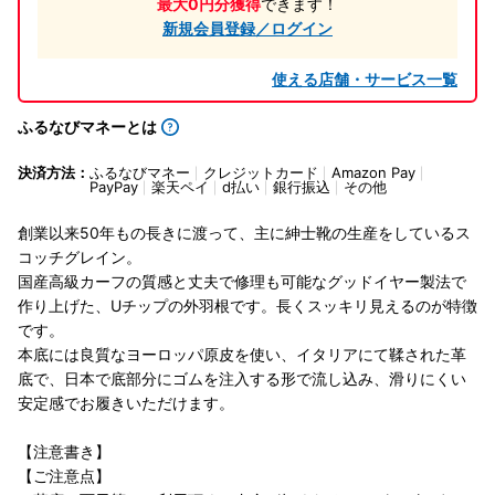
最大0円分獲得
できます！
新規会員登録／ログイン
使える店舗・サービス一覧
ふるなびマネーとは
決済方法：
ふるなびマネー
クレジットカード
Amazon Pay
PayPay
楽天ペイ
d払い
銀行振込
その他
創業以来50年もの長きに渡って、主に紳士靴の生産をしているス
コッチグレイン。
国産高級カーフの質感と丈夫で修理も可能なグッドイヤー製法で
作り上げた、Uチップの外羽根です。長くスッキリ見えるのが特徴
です。
本底には良質なヨーロッパ原皮を使い、イタリアにて鞣された革
底で、日本で底部分にゴムを注入する形で流し込み、滑りにくい
安定感でお履きいただけます。
【注意書き】
【ご注意点】