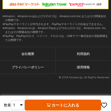
Amazon、Amazon.co.jpおよびそのロゴは、Amazon.com,Inc.またはその関連会社
の商標です。
PayPayマネーライトが付与されます。PayPayマネーライトの出金はできません。
Amazon、Amazon.co.jp、Amazon Payおよびそれらのロゴは、Amazon.com, Inc.
またはその関連会社の商標です。
PayPay、PayPayのロゴ、ペイペイ、Ｐのロゴは、LINEヤフー株式会社の登録商標ま
たは商標です。
会社概要
利用規約
プライバシーポリシー
採用情報
© 2014 furunavi.jp, All Rights Reserved.
カートに入れる
数量