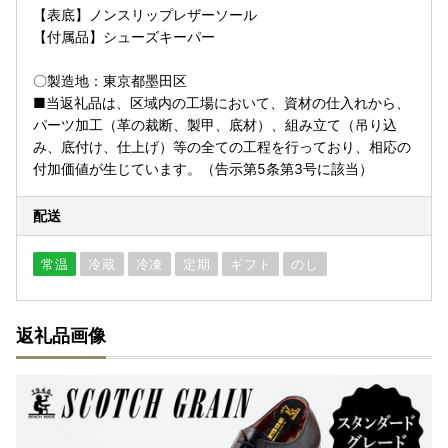
【表底】ノンスリップレザーソール
【付属品】シューズキーパー
〇製造地：東京都墨田区
■当返礼品は、区域内の工場において、資材の仕入れから、
パーツ加工（革の裁断、製甲、底材）、組み立て（吊り込
み、底付け、仕上げ）等の全ての工程を行っており、相応の
付加価値が生じています。（告示第5条第3号に該当）
配送
常温
冷蔵
冷凍
定期
ギフト
のし
返礼品画像