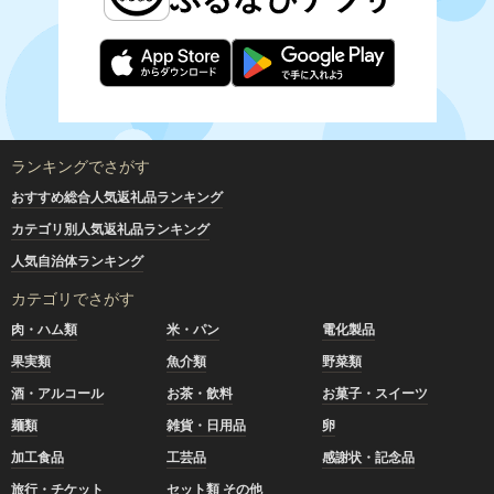
ランキングでさがす
おすすめ総合人気返礼品ランキング
カテゴリ別人気返礼品ランキング
人気自治体ランキング
カテゴリでさがす
肉・ハム類
米・パン
電化製品
果実類
魚介類
野菜類
酒・アルコール
お茶・飲料
お菓子・スイーツ
麺類
雑貨・日用品
卵
加工食品
工芸品
感謝状・記念品
旅行・チケット
セット類 その他