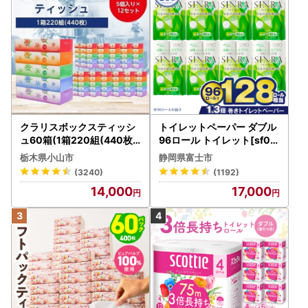
クラリスボックスティッシ
トイレットペーパー ダブル
ュ60箱(1箱220組(440枚))
96ロール トイレット[sf00
(5個入り×12セット)【配送
1-012]
栃木県小山市
静岡県富士市
不可地域：離島・沖縄県】
(3240)
(1192)
【1256759】
14,000
17,000