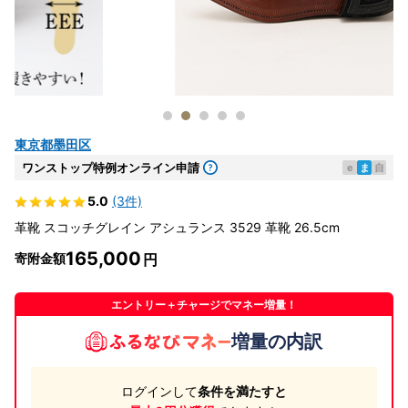
東京都墨田区
ワンストップ特例オンライン申請
e
ま
自
5.0
(3件)
革靴 スコッチグレイン アシュランス 3529 革靴 26.5cm
165,000
寄附金額
エントリー＋チャージでマネー増量！
増量の内訳
ログインして
条件を満たすと