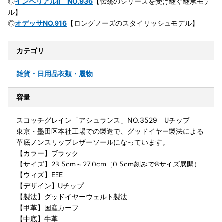
◎
インペリアルII NO.936
【伝統のシリーズを受け継ぐ継承モデ
ル】
◎
オデッサNO.916
【ロングノーズのスタイリッシュモデル】
カテゴリ
雑貨・日用品
衣類・履物
容量
スコッチグレイン「アシュランス」NO.3529 Uチップ
東京・墨田区本社工場での製造で、グッドイヤー製法による
革底ノンスリップレザーソールになっています。
【カラー】ブラック
【サイズ】23.5cm～27.0cm（0.5cm刻みで8サイズ展開）
【ウィズ】EEE
【デザイン】Uチップ
【製法】グッドイヤーウェルト製法
【甲革】国産カーフ
【中底】牛革