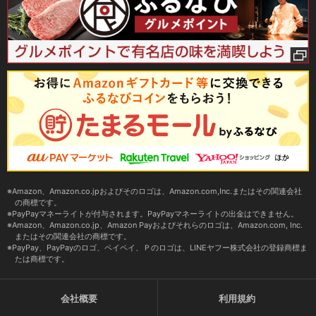
Amazon、Amazon.co.jpおよびそのロゴは、Amazon.com,Inc.またはその関連会社
の商標です。
PayPayマネーライトが付与されます。PayPayマネーライトの出金はできません。
Amazon、Amazon.co.jp、Amazon Payおよびそれらのロゴは、Amazon.com, Inc.
またはその関連会社の商標です。
PayPay、PayPayのロゴ、ペイペイ、Ｐのロゴは、LINEヤフー株式会社の登録商標ま
たは商標です。
会社概要
利用規約