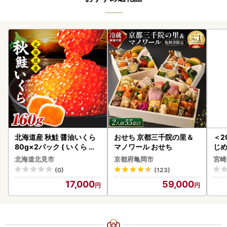
北海道産 秋鮭 醤油いくら
おせち 京都三千院の里＆
＜2
80g×2パック ( いくら イ
マノワール おせち
じ
クラ 魚卵 鮭 サケ さけ 鮭い
ロイ
北海道北見市
京都府亀岡市
宮崎
くら 醤油漬け パック 北海
K00
(0)
(123)
道産 ふるさと納税 秋鮭 )【
17,000
59,000
233-0002】