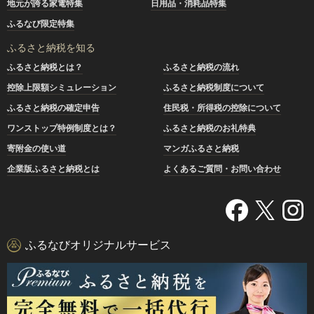
地元が誇る家電特集
日用品・消耗品特集
ふるなび限定特集
ふるさと納税を知る
ふるさと納税とは？
ふるさと納税の流れ
控除上限額シミュレーション
ふるさと納税制度について
ふるさと納税の確定申告
住民税・所得税の控除について
ワンストップ特例制度とは？
ふるさと納税のお礼特典
寄附金の使い道
マンガふるさと納税
企業版ふるさと納税とは
よくあるご質問・お問い合わせ
ふるなびオリジナルサービス