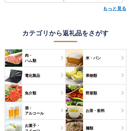
もっと見る
カテゴリから返礼品をさがす
肉・
米・パン
ハム類
電化製品
果物類
魚介類
野菜類
酒・
お茶・
飲料
アルコール
お菓子・
麺類
スイーツ