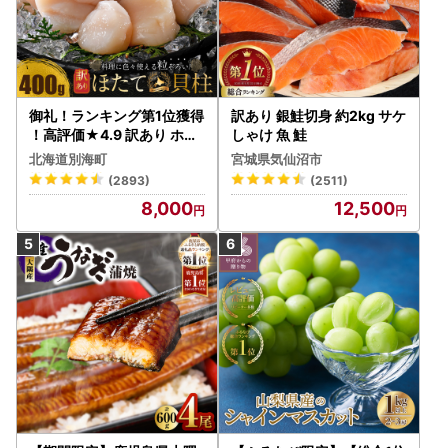
御礼！ランキング第1位獲得
訳あり 銀鮭切身 約2kg サケ
！高評価★4.9 訳あり ホタ
しゃけ 魚 鮭
テ 400g（ほたて 帆立 貝柱
北海道別海町
宮城県気仙沼市
冷凍 ）
(2893)
(2511)
8,000
12,500