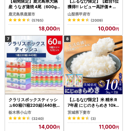
【期間限定】鹿児島県大隅
【ふるなび限定】【総合1位
産 うなぎ蒲焼 4尾（600g
獲得!! レビュー高評価★】
） KN007-004-04-cp18
〈2026年度配送分〉山梨
鹿児島県鹿屋市
山梨県甲府市
うなぎ 鰻 魚 惣菜 総菜
県産 シャインマスカット 2
(5765)
(2009)
～3房（1.0kg以上）シャイ
18,000
10,000
ン フルーツ FN-Limited-S
P
クラリスボックスティッシ
【ふるなび限定】米 精米 R
ュ60箱(1箱220組(440枚))
7年産 にじのきらめき 10kg
(5個入り×12セット)【配送
10月 FN-Limited-PR
栃木県小山市
茨城県下妻市
不可地域：離島・沖縄県】
(3240)
(3)
【1256759】
14,000
11,000