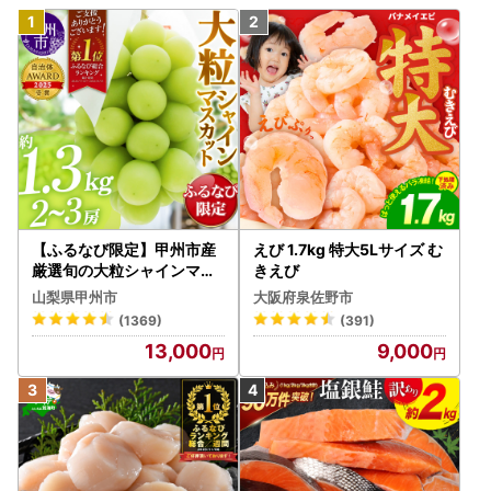
【ふるなび限定】甲州市産
えび 1.7kg 特大5Lサイズ む
厳選旬の大粒シャインマス
きえび
カット 約1.3kg 2～3房【2
山梨県甲州市
大阪府泉佐野市
026年発送】（MG）B12-
(1369)
(391)
472 FN-Limited-VO シャ
13,000
9,000
インマスカット フルーツ