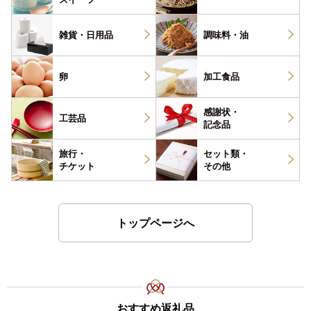
雑貨・
日用品
調味料・
油
卵
加工食品
感謝状・
工芸品
記念品
旅行・
セット類・
チケット
その他
トップページへ
おすすめ返礼品