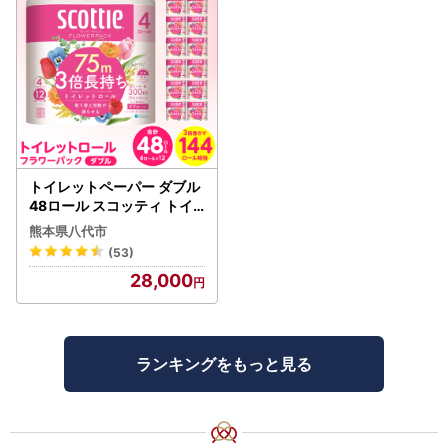
トイレットペーパー ダブル
48ロール スコッティ トイ
レット
熊本県八代市
(53)
28,000
ランキングをもっと見る