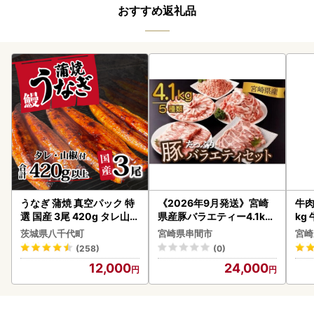
おすすめ返礼品
うなぎ 蒲焼 真空パック 特
《2026年9月発送》宮崎
牛肉 宮崎牛 赤身＆霜降り
選 国産 3尾 420g タレ山椒
県産豚バラエティー4.1kg
kg
付き うな重 ひつまぶし 訳
セット_K033-057-2609
kg
茨城県八千代町
宮崎県串間市
宮崎
あり 茨城 ウナギ 鰻 個包装
(258)
(0)
人気 美味しい 小分け 八千
12,000
24,000
代町