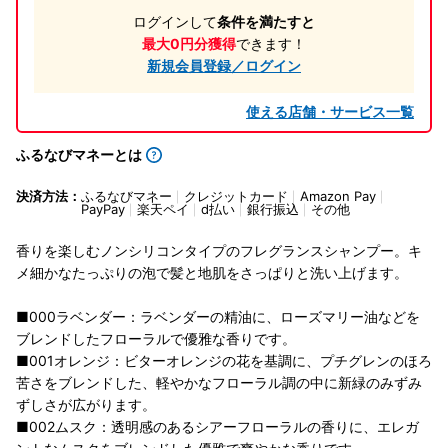
ログインして
条件を満たすと
最大0円分獲得
できます！
新規会員登録／ログイン
使える店舗・サービス一覧
ふるなびマネーとは
決済方法：
ふるなびマネー
クレジットカード
Amazon Pay
PayPay
楽天ペイ
d払い
銀行振込
その他
香りを楽しむノンシリコンタイプのフレグランスシャンプー。キ
メ細かなたっぷりの泡で髪と地肌をさっぱりと洗い上げます。
■000ラベンダー：ラベンダーの精油に、ローズマリー油などを
ブレンドしたフローラルで優雅な香りです。
■001オレンジ：ビターオレンジの花を基調に、プチグレンのほろ
苦さをブレンドした、軽やかなフローラル調の中に新緑のみずみ
ずしさが広がります。
■002ムスク：透明感のあるシアーフローラルの香りに、エレガ