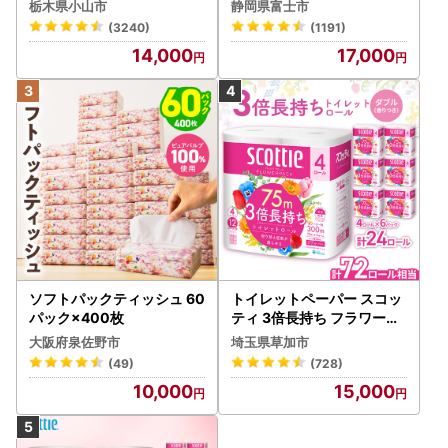
(5個入り×12セット)【配送
1-012]
栃木県小山市
静岡県富士市
不可地域：離島・沖縄県】
(3240)
(1191)
【1256759】
14,000
17,000
ソフトパックティッシュ 60
トイレットペーパー スコッ
パック×400枚
ティ 3倍長持ち フラワーパ
ック 4ロール×6P
大阪府泉佐野市
埼玉県草加市
(49)
(728)
10,000
15,000