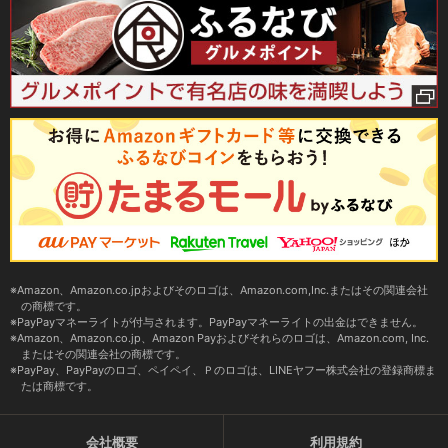
Amazon、Amazon.co.jpおよびそのロゴは、Amazon.com,Inc.またはその関連会社
の商標です。
PayPayマネーライトが付与されます。PayPayマネーライトの出金はできません。
Amazon、Amazon.co.jp、Amazon Payおよびそれらのロゴは、Amazon.com, Inc.
またはその関連会社の商標です。
PayPay、PayPayのロゴ、ペイペイ、Ｐのロゴは、LINEヤフー株式会社の登録商標ま
たは商標です。
会社概要
利用規約