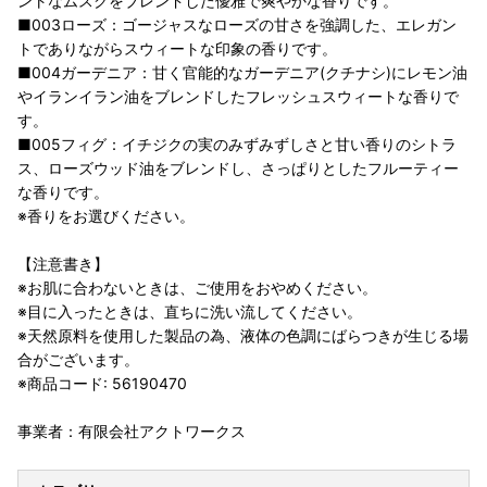
ントなムスクをブレンドした優雅で爽やかな香りです。
■003ローズ：ゴージャスなローズの甘さを強調した、エレガン
トでありながらスウィートな印象の香りです。
■004ガーデニア：甘く官能的なガーデニア(クチナシ)にレモン油
やイランイラン油をブレンドしたフレッシュスウィートな香りで
す。
■005フィグ：イチジクの実のみずみずしさと甘い香りのシトラ
ス、ローズウッド油をブレンドし、さっぱりとしたフルーティー
な香りです。
※香りをお選びください。
【注意書き】
※お肌に合わないときは、ご使用をおやめください。
※目に入ったときは、直ちに洗い流してください。
※天然原料を使用した製品の為、液体の色調にばらつきが生じる場
合がございます。
※商品コード: 56190470
事業者：有限会社アクトワークス