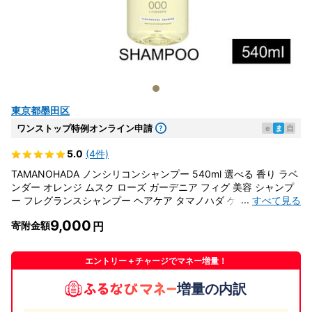
東京都墨田区
ワンストップ特例オンライン申請
e
ま
自
5.0
(4件)
TAMANOHADA ノンシリコンシャンプー 540ml 選べる 香り ラベ
ンダー オレンジ ムスク ローズ ガーデニア フィグ 美容 シャンプ
...
すべて見る
ー フレグランスシャンプー ヘアケア タマノハダ ケア用品 バスグ
ッズ バス用品 日用品 消耗品 東京 東京都 墨田区 002ムスク
9,000
寄附金額
エントリー＋チャージでマネー増量！
増量の内訳