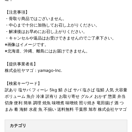
【注意事項】
・骨取り商品ではございません。
・中心まで十分に加熱してお召し上がりください。
・解凍後はお早めにお召し上がりください。
・キャンセルや返品はお受けできませんのでご了承下さい。
※画像はイメージです。
※北海道、沖縄、離島にはお届けできません。
【提供事業者名】
株式会社ヤマゴ：yamago-Inc.
【検索キーワード】
訳あり 塩サバ フィーレ 5kg 鯖 さば サバ 塩さば 塩鯖 人気 大容量
ボリューム 魚介 冷凍 訳有り お取り寄せ グルメ おかず 惣菜 弁当
切身 便利 簡単 調理 焼魚 味噌煮 味噌焼 照り焼き 竜田揚げ 酒 つ
まみ 肴 海鮮 水産 魚 不揃い 送料無料 千葉県 旭市 株式会社ヤマゴ
カテゴリ