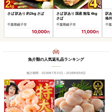
さば 訳あり 約2kg さば
さば 訳あり 国産 無塩 4kg
訳あ
さば
格外
千葉県銚子市
千葉県銚子市
千葉
10,000
11,000
魚介類の人気返礼品ランキング
集計期間：2026年7月31日～2026年8月6日