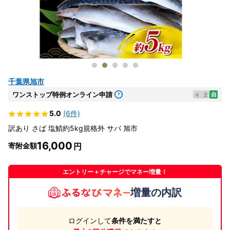
千葉県旭市
ワンストップ特例オンライン申請
e
ま
自
5.0
(6件)
訳あり さば 塩鯖約5kg規格外 サバ 旭市
16,000
寄附金額
エントリー＋チャージでマネー増量！
増量の内訳
ログインして
条件を満たすと