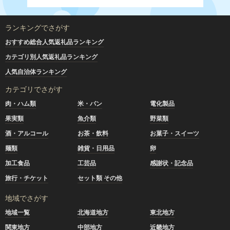
ランキングでさがす
おすすめ総合人気返礼品ランキング
カテゴリ別人気返礼品ランキング
人気自治体ランキング
カテゴリでさがす
肉・ハム類
米・パン
電化製品
果実類
魚介類
野菜類
酒・アルコール
お茶・飲料
お菓子・スイーツ
麺類
雑貨・日用品
卵
加工食品
工芸品
感謝状・記念品
旅行・チケット
セット類 その他
地域でさがす
地域一覧
北海道地方
東北地方
関東地方
中部地方
近畿地方