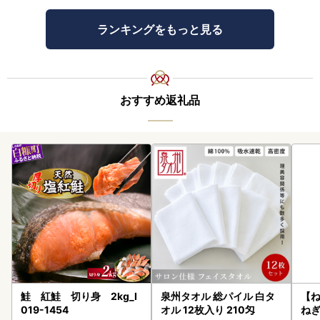
ランキングをもっと見る
おすすめ返礼品
鮭 紅鮭 切り身 2kg_I
泉州タオル 総パイル 白タ
【
019-1454
オル 12枚入り 210匁
ねぎ