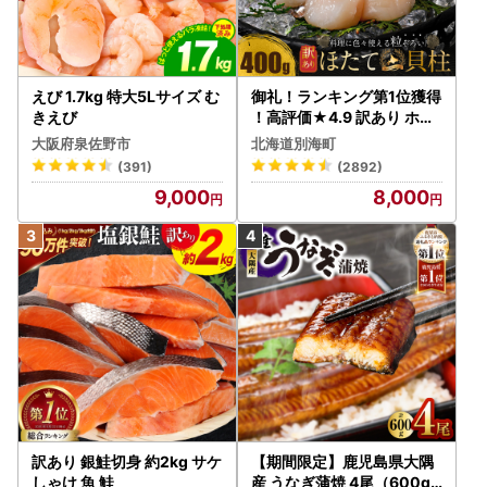
えび 1.7kg 特大5Lサイズ む
御礼！ランキング第1位獲得
きえび
！高評価★4.9 訳あり ホタ
テ 400g（ほたて 帆立 貝柱
大阪府泉佐野市
北海道別海町
冷凍 ）
(391)
(2892)
9,000
8,000
訳あり 銀鮭切身 約2kg サケ
【期間限定】鹿児島県大隅
しゃけ 魚 鮭
産 うなぎ蒲焼 4尾（600g