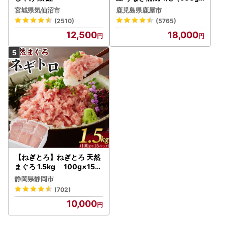
） KN007-004-04-cp18
宮城県気仙沼市
鹿児島県鹿屋市
うなぎ 鰻 魚 惣菜 総菜
(2510)
(5765)
12,500
18,000
【ねぎとろ】ねぎとろ 天然
まぐろ 1.5kg 100g×15パ
ック
静岡県静岡市
(702)
10,000