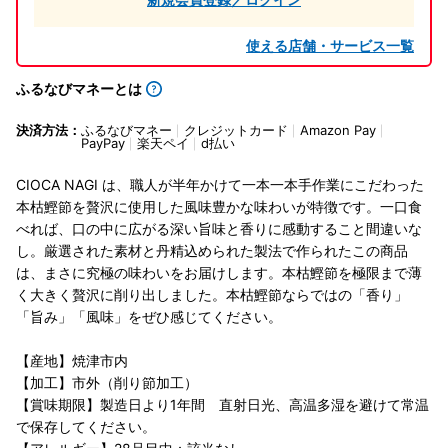
使える店舗・サービス一覧
ふるなびマネーとは
決済方法：
ふるなびマネー
クレジットカード
Amazon Pay
PayPay
楽天ペイ
d払い
CIOCA NAGI は、職人が半年かけて一本一本手作業にこだわった
本枯鰹節を贅沢に使用した風味豊かな味わいが特徴です。一口食
べれば、口の中に広がる深い旨味と香りに感動すること間違いな
し。厳選された素材と丹精込められた製法で作られたこの商品
は、まさに究極の味わいをお届けします。本枯鰹節を極限まで薄
く大きく贅沢に削り出しました。本枯鰹節ならではの「香り」
「旨み」「風味」をぜひ感じてください。
【産地】焼津市内
【加工】市外（削り節加工）
【賞味期限】製造日より1年間 直射日光、高温多湿を避けて常温
で保存してください。