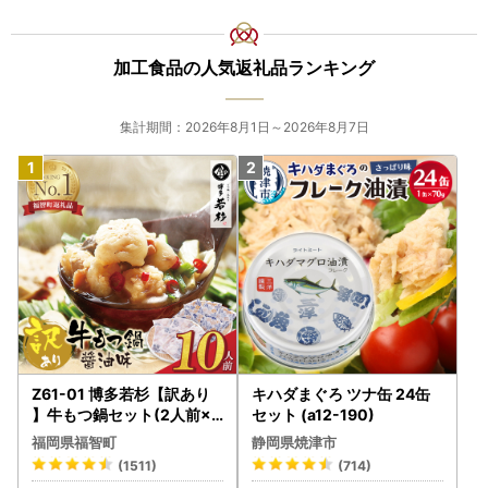
加工食品の人気返礼品ランキング
集計期間：2026年8月1日～2026年8月7日
Z61-01 博多若杉【訳あり
キハダまぐろ ツナ缶 24缶
】牛もつ鍋セット(2人前×5
セット (a12-190)
) 10人前 もつ鍋
福岡県福智町
静岡県焼津市
(1511)
(714)