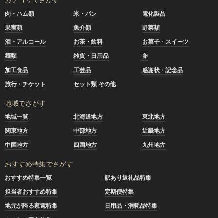
肉・ハム類
米・パン
電化製品
果実類
魚介類
野菜類
酒・アルコール
お茶・飲料
お菓子・スイーツ
麺類
雑貨・日用品
卵
加工食品
工芸品
感謝状・記念品
旅行・チケット
セット類 その他
地域でさがす
地域一覧
北海道地方
東北地方
関東地方
中部地方
近畿地方
中国地方
四国地方
九州地方
おすすめ特集でさがす
おすすめ特集一覧
訳あり返礼品特集
担当者おすすめ特集
定期便特集
地元が誇る家電特集
日用品・消耗品特集