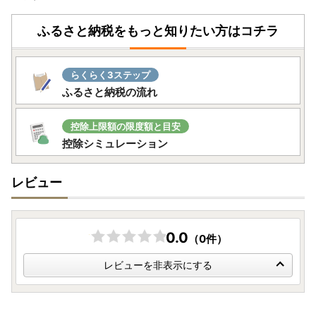
上記の事情によりお礼品の到着が遅延となる場合は、ご容赦
ふるさと納税をもっと知りたい方はコチラ
ください。
■お礼品配送の遅れについて
らくらく3ステップ
緊急事態宣言の影響によりお礼品の配送に遅れが生じる可
ふるさと納税の流れ
能性がございます。
ご迷惑をおかけする場合があると思いますが、ご理解を賜
りますようお願いいたします。
控除上限額の限度額と目安
控除シミュレーション
※ふるさと納税サイトを騙る詐欺サイトが増えており、焼津
市のお礼品を表示している詐欺サイトも確認されています。
レビュー
お礼品の寄付金額を割引や値引き等することはありませ
ん。少しでも怪しいと感じたらお電話ください。
(焼津市ふるさと納税課：054-626-9406)
0.0
（0件）
レビューを非表示にする