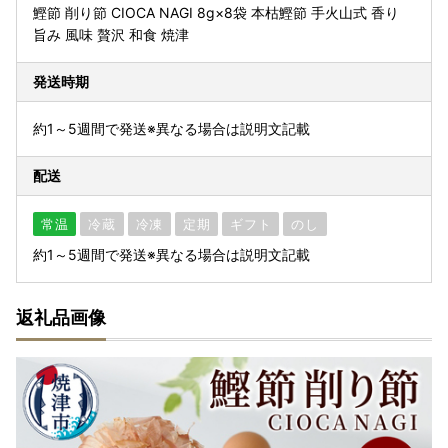
鰹節 削り節 CIOCA NAGI 8g×8袋 本枯鰹節 手火山式 香り
旨み 風味 贅沢 和食 焼津
発送時期
約1～5週間で発送※異なる場合は説明文記載
配送
常温
冷蔵
冷凍
定期
ギフト
のし
約1～5週間で発送※異なる場合は説明文記載
返礼品画像