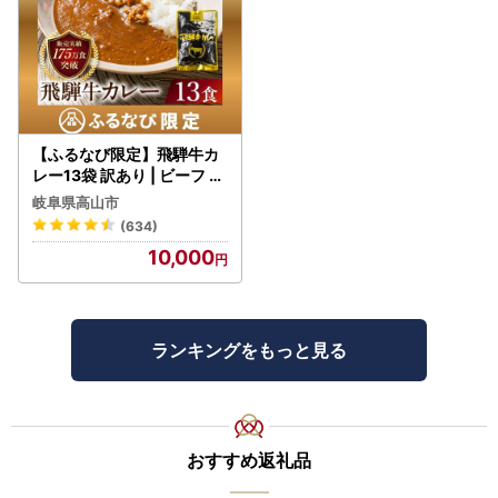
【ふるなび限定】飛騨牛カ
レー13袋 訳あり | ビーフ レ
トルト 訳あり DC006-CP
岐阜県高山市
01 FN-Limited-VO
(634)
10,000
ランキングをもっと見る
おすすめ返礼品