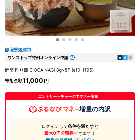
静岡県焼津市
ワンストップ特例オンライン申請
e
ま
自
鰹節 削り節 CIOCA NAGI 8g×8P (a10-1195)
11,000
寄附金額
エントリー＋チャージでマネー増量！
増量の内訳
ログインして
条件を満たすと
最大0円分獲得
できます！
新規会員登録／ログイン