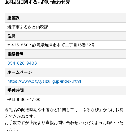
返礼品に関するお問い合わせ先
けすることを基本に、市内事業者ともども、今まで同様、適
正な運用に努めてまいる所存でございます。
引き続き、焼津市へのご支援を賜りますようお願い申し上げ
担当課
ます。
焼津市ふるさと納税課
焼津市長 中野 弘道
住所
〒425-8502
静岡県焼津市本町二丁目16番32号
■
ワンストップ特例申請が完全ペーパーレス！！申請アプリ
「IAM」新登場！
電話番号
ふるさと納税をいただいた皆様のご負担を軽減するために、
054-626-9406
焼津市ではスマートフォンのみで完結できるアプリ「IAM」
ホームページ
が誕生いたしました。
※申請には「マイナンバーカード」が必要です
https://www.city.yaizu.lg.jp/index.html
※App Store もしくは Google Play から「IAM（アイア
受付時間
ム）」アプリのダウンロードが必要です
平日 8:30～17:00
■天候状況や宅配業者の休業・営業時間短縮等にともなう影
返礼品の配送時期や不備などに関しては「ふるなび」からはお答
響について
えできかねます。
積雪等の天候状況や、年末年始における宅配業者の休業・営
お手数ですが上記より直接お問い合わせいただくようお願いいた
業時間短縮等の影響により、お礼品の配送に遅れが発生する
します。
可能性があります。