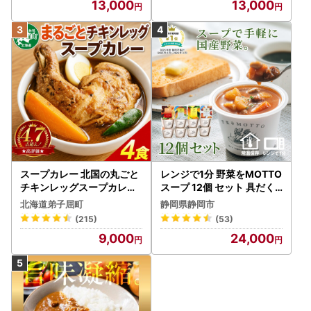
13,000
13,000
スープカレー 北国の丸ごと
レンジで1分 野菜をMOTTO
チキンレッグスープカレー
スープ 12個 セット 具だく
4個 3739
さんスープ 朝食 惣菜 国産
北海道弟子屈町
静岡県静岡市
野菜 常温保存
(215)
(53)
9,000
24,000