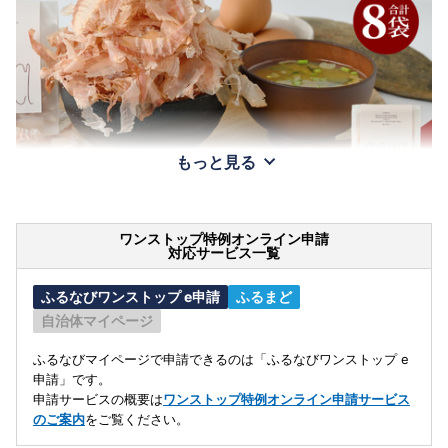
もっと見る
ワンストップ特例オンライン申請
対応サービス一覧
ふるなびワンストップ e申請
ふるまど
自治体マイページ
ふるなびマイページで申請できるのは「ふるなびワンストップ e
申請」です。
申請サービスの概要は
ワンストップ特例オンライン申請サービス
のご案内
をご覧ください。