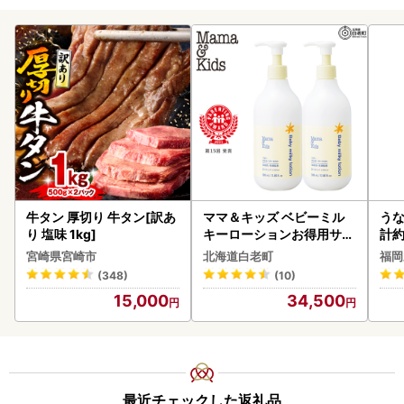
牛タン 厚切り 牛タン[訳あ
ママ＆キッズ ベビーミル
うな
り 塩味 1kg]
キーローションお得用サイ
計約
ズ 380ml 2本セット CH21
な
宮崎県宮崎市
北海道白老町
福岡
0
(348)
(10)
15,000
34,500
最近チェックした返礼品